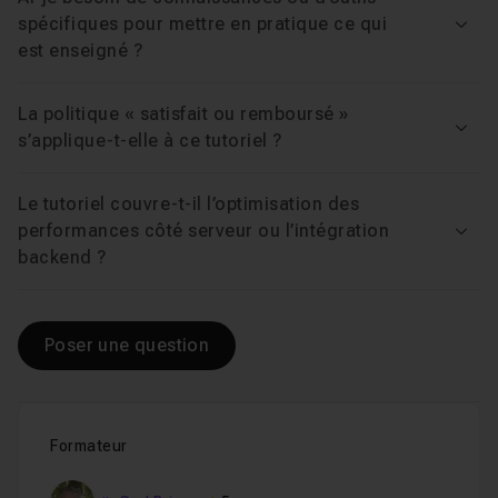
les recommandations WCAG 2.2 / RGAA 4.1 en vigueur.
spécifiques pour mettre en pratique ce qui
Les exemples sont auditables avec Lighthouse (Chrome
Voir
est enseigné ?
DevTools) sans extension supplémentaire.
La politique « satisfait ou remboursé »
Voir
s’applique-t-elle à ce tutoriel ?
Le tutoriel couvre-t-il l’optimisation des
performances côté serveur ou l’intégration
Voir
backend ?
Poser une question
Formateur