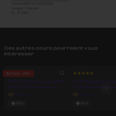
Cours publié le 04/05/2026
Langue : Français
ID : 217951
Ces autres cours pourraient vous
intéresser
5
5
Promo -30%
Favori
HTML sémantique, accessibilité
HTML Sémantique Avanc
(RGAA) et SEO technique : le
Fondamentaux & Structu
Ima
bundle complet pour coder pro
Professionnelle #1/3.
Carl Brison
Carl Brison
2h53
1h14