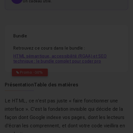
Un cadeau utile.
Bundle
Retrouvez ce cours dans le bundle :
HTML sémantique, accessibilité (RGAA) et SEO
technique : le bundle complet pour coder pro
Promo -30%
Présentation
Table des matières
Le HTML, ce n'est pas juste « faire fonctionner une
interface ». C'est la fondation invisible qui décide de la
façon dont Google indexe vos pages, dont les lecteurs
d'écran les comprennent, et dont votre code vieillira en