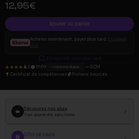
12,95€
Ajouter au panier
Acheter maintenant, payer plus tard.
En savoir
plus
Enregistrer pour plus tard
5,0
1h09
QCM
Intermédiaire
5
Certificat de compétences
Fichiers sources
Découvrez nos abos
Tout apprendre, sans limite
Offrir ce cours