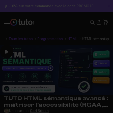
-10% sur votre commande avec le code PROMO10
C
Recher
USE
Pa
Tous les tutos
Programmation
HTML
HTML sémantique av
Play
TUTO HTML sémantique avancé :
maîtriser l'accessibilité (RGAA,
ARIA) et le SEO technique #2/3
Un cours de
Carl Brison