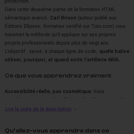
production.
Dans cette deuxième partie de la formation HTML
sémantique avancé,
Carl Brison
(auteur publié aux
Éditions Ellipses, formateur certifié sur Tuto.com) vous
transmet la méthode qu'il applique sur ses propres
projets professionnels depuis plus de vingt ans.
L'objectif : savoir, à chaque ligne de code,
quelle balise
utiliser, pourquoi, et quand sortir l'artillerie ARIA
.
Ce que vous apprendrez vraiment
Accessibilité réelle, pas cosmétique.
Vous
identifierez les cas où le HTML natif suffit (et c'est 80
% du temps), et ceux où ARIA devient pertinent. Les
Lire la suite de la description
attributs
aria-label
,
aria-expanded
,
aria-controls
:
vous saurez les placer juste, sans surcharge inutile.
Qu’allez-vous apprendre dans ce
Vous apprendrez aussi à repérer les erreurs critiques