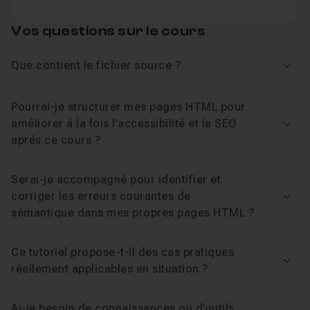
partie 1 (Fondamentaux & Structuration
Vos questions sur le cours
Professionnelle), commencez par là pour profiter
pleinement des cas pratiques.
Que contient le fichier source ?
Accéder à la partie 1 : Fondamentaux & Structuration
Voir
Professionnelle
Pourrai-je structurer mes pages HTML pour
Pour aller plus loin
améliorer à la fois l’accessibilité et le SEO
Voir
après ce cours ?
Cette formation s'inscrit dans le parcours complet de
Serai-je accompagné pour identifier et
développeur frontend, finançable à 100 % par votre CPF
corriger les erreurs courantes de
(formation + mentoring + certification).
Voir
sémantique dans mes propres pages HTML ?
Découvrir le parcours Développeur Frontend CPF
Ce tutoriel propose-t-il des cas pratiques
Note technique
Voir
réellement applicables en situation ?
Cette formation s'appuie sur les standards HTML5 et
Ai-je besoin de connaissances ou d’outils