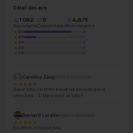
Détail des avis
1 082
5
4,8/5
Apprenants
Commentaires
Note moyenne
5/5
4
4/5
1
3/5
0
2/5
0
1/5
0
Caroline Zaug
Publié le 03/03/2020
5
Super tuto, j'ai enfin trouvé les presets que je
cherchais... :D Merci pour ce tuto !!
Bernard Lorette
Publié le 25/02/2020
5
Excellent, très bon tuto.