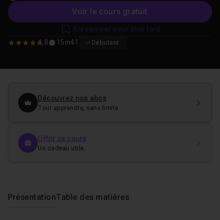
Voir le cours gratuit
Enregistrer pour plus tard
4,8
15m41
Débutant
4.8
Découvrez nos abos
Tout apprendre, sans limite
Offrir ce cours
Un cadeau utile.
Présentation
Table des matières