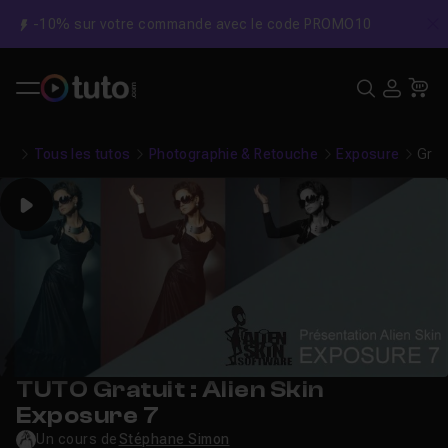
-10% sur votre commande avec le code PROMO10
C
Recher
USE
Pa
Tous les tutos
Photographie & Retouche
Exposure
Grat
Play
TUTO Gratuit : Alien Skin
Exposure 7
Un cours de
Stéphane Simon