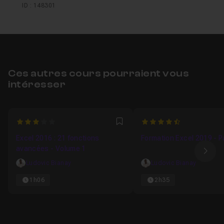
ID : 148301
Ces autres cours pourraient vous
intéresser
3
4.6666666666667
Favori
Excel 2016 : 21 fonctions
Formation Excel 2019 - P
avancées - Volume 1
Ima
Ludovic Bianay
Ludovic Bianay
1h06
2h35