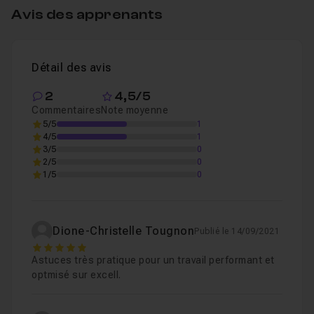
Personnaliser le thème et l'arrière plan Office
Leçon 4
Avis des apprenants
Épingler ses fichiers Excel
03m47
Leçon 5
Détail des avis
2
4,5/5
Commentaires
Note moyenne
5/5
1
4/5
1
3/5
0
2/5
0
1/5
0
Dione-Christelle Tougnon
Publié le 14/09/2021
5
Astuces très pratique pour un travail performant et
optmisé sur excell.