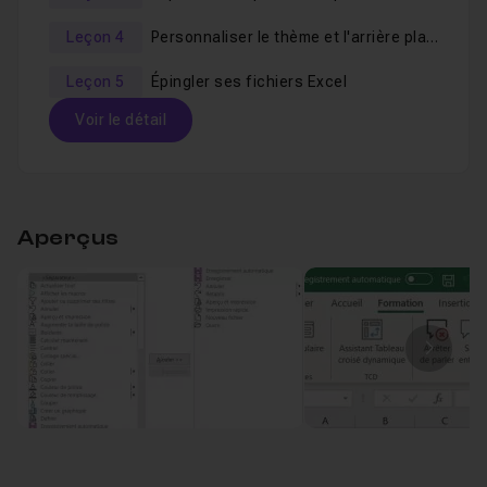
Leçon 4
Personnaliser le thème et l'arrière plan Office
Leçon 5
Épingler ses fichiers Excel
Voir le détail
Table des matières
Aperçus
Personnaliser la barre d'outils d'accès rapide
Leçon 1
Personnaliser le ruban
09m04
Leçon 2
Image
Exporter et importer ses personnalisations
Leçon 3