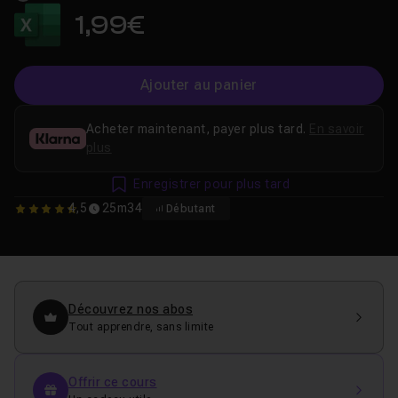
1,99€
Ajouter au panier
Acheter maintenant, payer plus tard.
En savoir
plus
Enregistrer pour plus tard
4,5
25m34
Débutant
4.5
Découvrez nos abos
Tout apprendre, sans limite
Offrir ce cours