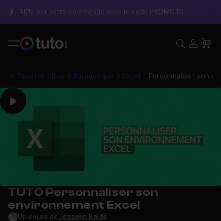
-10% sur votre commande avec le code PROMO10
C
Recher
USE
Pa
Tous les tutos
Bureautique
Excel
Personnaliser son en
Play
TUTO Personnaliser son
environnement Excel
Un cours de
Josselin Baldé