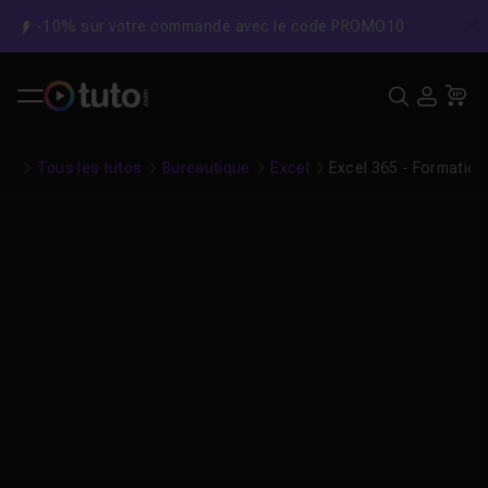
-10% sur votre commande avec le code PROMO10
C
Recher
USE
Pa
Tous les tutos
Bureautique
Excel
Excel 365 - Formatio