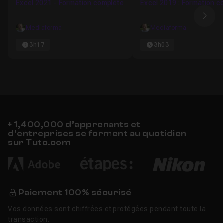
Excel 2021 - Formation complète
Excel 2019 : Formation c
Chapitre 9 : PREMIERS PAS - Excel 365 Web
16m23
Ima
Mediaforma
Mediaforma
Chapitre 10 : CLASSEURS ET FEUILLES DE CALCUL - 
3h17
3h03
Chapitre 11 : SÉLECTIONS ET MOUVEMENTS - Excel
Chapitre 12 : TRAVAILLER AVEC LES FEUILLES DE CAL
+ 1,400,000 d’apprenants et
d’entreprises se forment au quotidien
Chapitre 13 : AFFICHAGE ET MISE EN PAGE - Excel 3
sur Tuto.com
Chapitre 14 : ILLUSTRATIONS - Excel 365 Web
11m3
Paiement 100% sécurisé
Chapitre 15 : EXCEL AVANCÉ - Excel 365 Web
18m55
Vos données sont chiffrées et protégées pendant toute la
transaction.