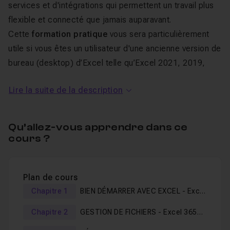
services et d'intégrations qui permettent un travail plus
flexible et connecté que jamais auparavant.
Cette
formation pratique
vous sera particulièrement
utile si vous êtes un utilisateur d'une ancienne version de
bureau (
desktop
) d’Excel telle qu’Excel 2021, 2019,
2016 ou 2013, et que votre entreprise vient de migrer
Lire la suite de la description
sur Microsoft 365.
Selon la version souscrite par votre entreprise, vous
Qu’allez-vous apprendre dans ce
aurez accès :
cours ?
À une version Web et mobile seulement d’Excel.
À une version de bureau, Web et mobile d’Excel.
Plan de cours
Chapitre 1
BIEN DÉMARRER AVEC EXCEL - Excel
Étant donné que les versions Web et de bureau d’Excel
365 bureau
Chapitre 2
GESTION DE FICHIERS - Excel 365
sont assez différentes, j'ai choisi de présenter chaque
bureau
sujet dans chacune de ces versions. Ainsi, la première