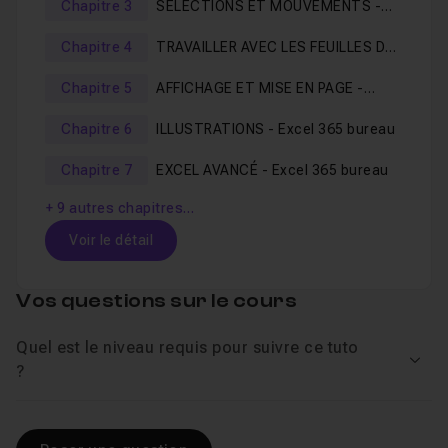
Chapitre 3
SÉLECTIONS ET MOUVEMENTS -
partie de la formation est dédiée à la version bureau
Excel 365 bureau
Chapitre 4
TRAVAILLER AVEC LES FEUILLES DE
d’Excel et la seconde à la version Web.
CALCUL - Excel 365 bureau
Chapitre 5
AFFICHAGE ET MISE EN PAGE -
Il est temps de plonger dans l'univers passionnant
Excel 365 bureau
Chapitre 6
ILLUSTRATIONS - Excel 365 bureau
d’Excel et d'ouvrir la voie vers une expérience de travail
moderne, fluide et enrichissante.
Chapitre 7
EXCEL AVANCÉ - Excel 365 bureau
Préparez-vous à découvrir une nouvelle approche de la
+ 9 autres chapitres…
productivité et de la collaboration grâce à l'application
Voir le détail
Excel 365 !
Table des matières
Vos questions sur le cours
Quel est le niveau requis pour suivre ce tuto
Chapitre 1 : BIEN DÉMARRER AVEC EXCEL - Excel 365
Voir
?
001 Introduction
Leçon 1