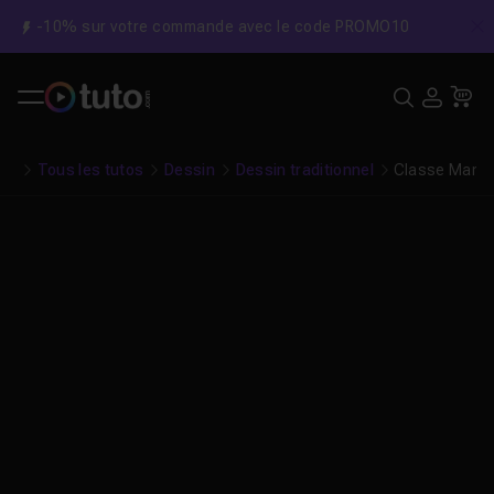
-10% sur votre commande avec le code PROMO10
C
Recher
USE
Pa
Tous les tutos
Dessin
Dessin traditionnel
Classe Manga