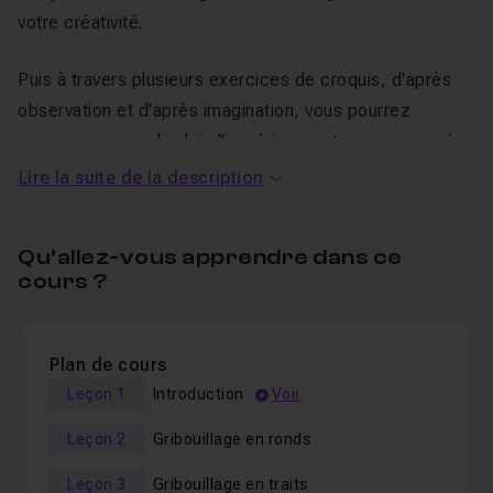
votre créativité.
Puis à travers plusieurs exercices de croquis, d'après
observation et d'après imagination, vous pourrez
pousser un peu plus loin l'expérience et commencer à
trouver un équilibre entre dessin intuitif et dessin
Lire la suite de la description
maîtrisé
.
Qu’allez-vous apprendre dans ce
Pour cette formation, le matériel nécessaire est assez
cours ?
simple : un porte-mine en HB ou 2B, un crayon graphite
(crayon à papier) en 4B ou 5B et un stylo à bille, ainsi
que des feuilles de papier croquis ou d'impression de
Plan de cours
format A4 suffiront.
Leçon 1
Introduction
Voir
Au programme de ce cours
Leçon 2
Gribouillage en ronds
Initiation au dessin : Du
Leçon 3
Gribouillage en traits