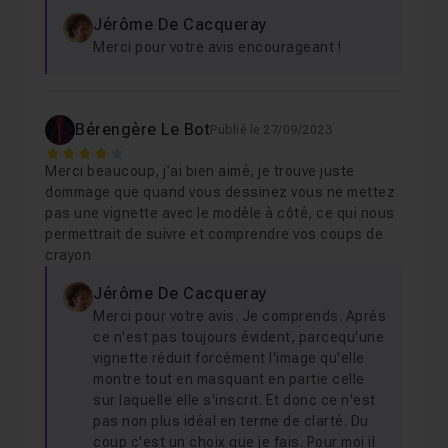
Leçon 14
Jérôme De Cacqueray
Voir
Merci pour votre avis encourageant !
Gribouillage de personnages fantaisistes
Leçon 15
Bérengère Le Bot
Publié le 27/09/2023
4
Croquis de personnages d'après photos
1
Leçon 16
Merci beaucoup, j’ai bien aimé, je trouve juste
dommage que quand vous dessinez vous ne mettez
pas une vignette avec le modèle à côté, ce qui nous
Croquis d'un personnage imaginaire
10m2
permettrait de suivre et comprendre vos coups de
Leçon 17
crayon
Jérôme De Cacqueray
Croquis d'une illustration
23m34
Leçon 18
Merci pour votre avis. Je comprends. Après
ce n'est pas toujours évident, parcequ'une
vignette réduit forcément l'image qu'elle
Gribouillage de formes
05m21
Leçon 19
montre tout en masquant en partie celle
sur laquelle elle s'inscrit. Et donc ce n'est
pas non plus idéal en terme de clarté. Du
coup c'est un choix que je fais. Pour moi il
Volumes et dégradés
07m32