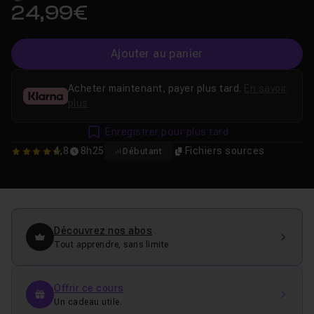
24,99€
Ajouter au panier
Acheter maintenant, payer plus tard.
En savoir
plus
Enregistrer pour plus tard
4,8
8h25
Fichiers sources
Débutant
4.75
Découvrez nos abos
Tout apprendre, sans limite
Offrir ce cours
Un cadeau utile.