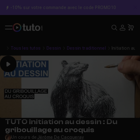
-10% sur votre commande avec le code PROMO10
C
Recher
USE
Pa
Tous les tutos
Dessin
Dessin traditionnel
Initiation au 
Play
TUTO Initiation au dessin : Du
gribouillage au croquis
Un cours de
Jérôme De Cacqueray