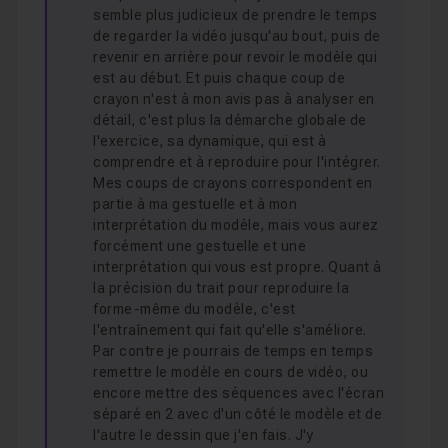
Leçon 20
semble plus judicieux de prendre le temps
de regarder la vidéo jusqu'au bout, puis de
revenir en arrière pour revoir le modèle qui
Croquis d'une pomme imaginaire
14m13
Leçon 21
est au début. Et puis chaque coup de
crayon n'est à mon avis pas à analyser en
détail, c'est plus la démarche globale de
Gribouillage de visages masculins
23m37
l'exercice, sa dynamique, qui est à
Leçon 22
comprendre et à reproduire pour l'intégrer.
Mes coups de crayons correspondent en
partie à ma gestuelle et à mon
Gribouillage de visages féminins
08m36
Leçon 23
interprétation du modèle, mais vous aurez
forcément une gestuelle et une
interprétation qui vous est propre. Quant à
Croquis de visages humoristiques
17m03
Leçon 24
la précision du trait pour reproduire la
forme-même du modèle, c'est
l'entraînement qui fait qu'elle s'améliore.
Par contre je pourrais de temps en temps
Croquis de personnages articulés
12m34
Leçon 25
remettre le modèle en cours de vidéo, ou
encore mettre des séquences avec l'écran
séparé en 2 avec d'un côté le modèle et de
Croquis de personnages articulés (suite)
Leçon 26
l'autre le dessin que j'en fais. J'y