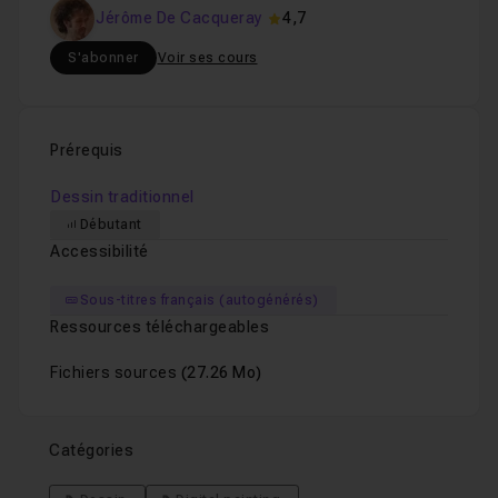
Jérôme De Cacqueray
4,7
Croquis d'un corbeau d'après photo
09m1
Leçon 33
S'abonner
Voir ses cours
Croquis d'un paysage d'après photo
37m0
Leçon 34
Prérequis
Croquis d'un chien d'après photo
24m22
Leçon 35
Dessin traditionnel
Débutant
Accessibilité
Croquis d'un ours d'après photo
13m34
Leçon 36
Sous-titres français (autogénérés)
Ressources téléchargeables
Croquis d'un visage d'homme d'après photo
Leçon 37
Fichiers sources
(27.26 Mo)
Croquis d'un visage de femme d'après photo
Leçon 38
Catégories