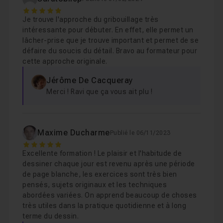
Leçon 8
5
Je trouve l'approche du gribouillage très
intéressante pour débuter. En effet, elle permet un
Croquis d'un arbre imaginaire
08m05
Leçon 9
lâcher-prise que je trouve important et permet de se
Voir
défaire du soucis du détail. Bravo au formateur pour
cette approche originale.
Jérôme De Cacqueray
Croquis de sapins
14m07
Leçon 10
Merci ! Ravi que ça vous ait plu !
Gribouillage et mouvement
08m21
Leçon 11
Maxime Ducharme
Publié le 06/11/2023
5
Gribouillage d'animaux fantaisistes
14m53
Leçon 12
Excellente formation ! Le plaisir et l'habitude de
dessiner chaque jour est revenu après une période
de page blanche, les exercices sont très bien
pensés, sujets originaux et les techniques
Croquis de chiens fantaisistes d'après photo
Leçon 13
abordées variées. On apprend beaucoup de choses
très utiles dans la pratique quotidienne et à long
terme du dessin.
Croquis d'un animal imaginaire
13m33