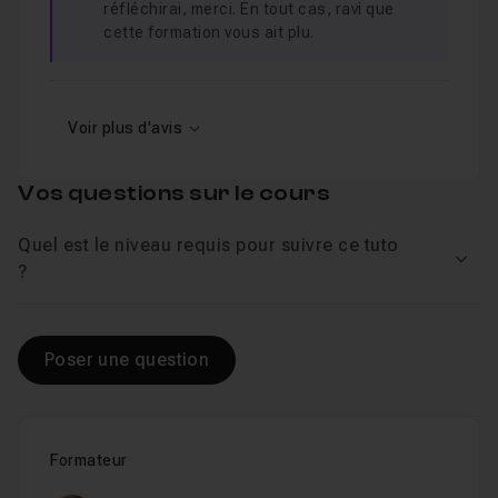
réfléchirai, merci. En tout cas, ravi que
cette formation vous ait plu.
Croquis de personnages articulés (suite et fi
Leçon 27
Voir plus d'avis
Croquis d'une créature humanoïde
12m40
Leçon 28
Vos questions sur le cours
Second croquis d'une créature humanoïde
Leçon 29
Quel est le niveau requis pour suivre ce tuto
Voir
?
Troisième croquis d'une créature humanoïde
Leçon 30
Poser une question
Croquis rapides d'objets d'après photo
09
Leçon 31
Croquis d'objet d'après photo
08m56
Leçon 32
Formateur