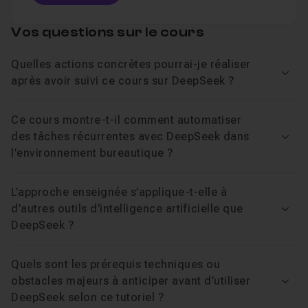
leurs propres règles. Au programme :
Table des matières
Vos questions sur le cours
Assistant du quotidien :
emails, reformulations,
traductions, comptes rendus, avec deux versions
Quelles actions concrètes pourrai-je réaliser
Chapitre 1 : Maîtriser la communication avec l'IA
proposées à chaque fois.
26
Voir
après avoir suivi ce cours sur DeepSeek ?
Assistant de contenu :
messages prêts à publier,
angles créatifs, objets et accroches alternatives.
Ce cours montre-t-il comment automatiser
Introduction à DeepSeek
Leçon 1
des tâches récurrentes avec DeepSeek dans
Assistant de données :
lecture business d'un fichier
Voir
Comprendre le Prompt
Leçon 2
l’environnement bureautique ?
de ventes, contrôle de cohérence, KPI et
recommandations concrètes.
Le Prompt Structuré
Leçon 3
L’approche enseignée s’applique-t-elle à
Assistant de code :
génération de scripts fiables,
Le Prompt Avancé
Leçon 4
d’autres outils d’intelligence artificielle que
testés et commentés, même sans être développeur.
Voir
DeepSeek ?
Chapitre 2 : Développer ses assistants sur mesure
3
Analyse de données, code et
Quels sont les prérequis techniques ou
automatisation
obstacles majeurs à anticiper avant d’utiliser
Voir
DeepSeek selon ce tutoriel ?
DeepSeek se distingue sur le raisonnement structuré et