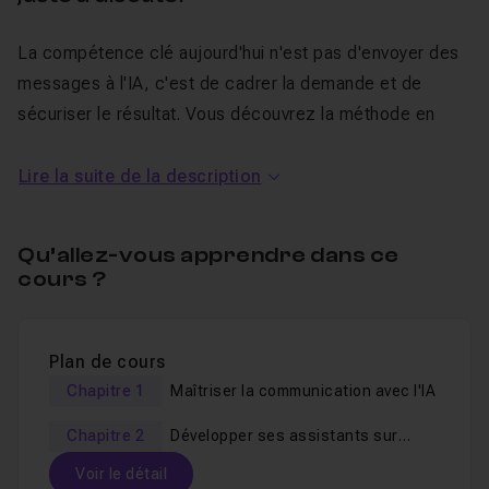
La compétence clé aujourd'hui n'est pas d'envoyer des
messages à l'IA, c'est de cadrer la demande et de
sécuriser le résultat. Vous découvrez la méthode en
cinq points (contexte, objectif, contraintes, format,
critères de qualité) qui transforme une réponse vague
Lire la suite de la description
en livrable propre et exploitable. Du prompt simple au
prompt avancé, vous apprenez à fixer un rôle, un ton et
Qu’allez-vous apprendre dans ce
un format pour obtenir des réponses de niveau expert,
cours ?
du premier coup.
Des assistants sur mesure pour votre
Plan de cours
quotidien
Chapitre 1
Maîtriser la communication avec l'IA
Chapitre 2
Développer ses assistants sur
Plutôt que de repartir de zéro à chaque conversation,
mesure
Voir le détail
vous configurez des assistants persistants, dotés de