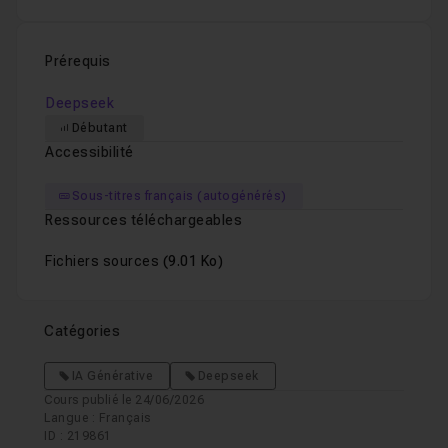
et le channel
DeepSeek
.
Prérequis
Deepseek
Débutant
Accessibilité
Sous-titres français (autogénérés)
Ressources téléchargeables
Fichiers sources
(9.01 Ko)
Catégories
IA Générative
Deepseek
Cours publié le 24/06/2026
Langue : Français
ID : 219861