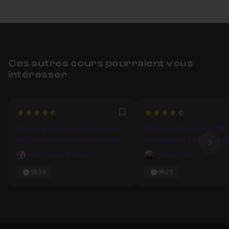
Ces autres cours pourraient vous
intéresser
4.6666666666667
4.4090909090909
Favori
Claude d'Anthropic : Maîtrisez
Maîtriser l'IA et Chat GPT
l'IA Générative Professionnelle
formation ULTIME pour 
Ima
Marie-Laure Bonnaud
Fabrice Catala
5h39
9h28