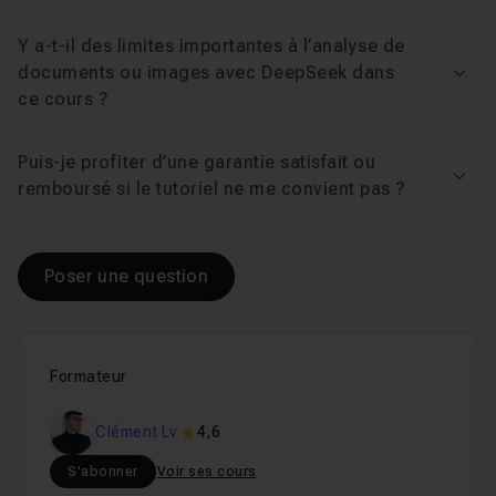
la génération de code, avec un excellent rapport
Y a-t-il des limites importantes à l’analyse de
qualité-coût. Vous voyez comment l'utiliser comme
documents ou images avec DeepSeek dans
Voir
copilote sur Excel (formules complexes, VBA),
ce cours ?
comment lui faire auditer un jeu de données et comment
cadrer un prompt pour produire du code propre et
Puis-je profiter d’une garantie satisfait ou
vérifiable. Le cours reste honnête sur les limites de
Voir
remboursé si le tutoriel ne me convient pas ?
l'outil, ce qui vous évite les mauvaises surprises en
production.
Poser une question
À qui s'adresse ce tuto DeepSeek
Marketing, gestion de projet, profils techniques ou
Formateur
simples curieux : aucune compétence préalable n'est
requise.
Clément Lv
4,6
Pour explorer d'autres modèles et usages, parcourez
S'abonner
Voir ses cours
l'ensemble des cours du channel
Intelligence Artificielle