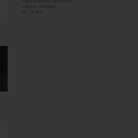
Cours publié le 19/04/2023
Langue : Français
ID : 187671
mages suivantes
s).
e