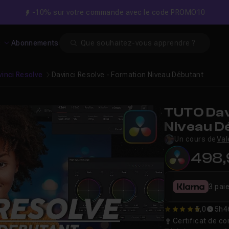
-10% sur votre commande avec le code PROMO10
Search
s
Abonnements
vinci Resolve
Davinci Resolve - Formation Niveau Débutant
TUTO Dav
Niveau D
Un cours de
Val
498
3 pai
5,0
5h4
5
Certificat de 