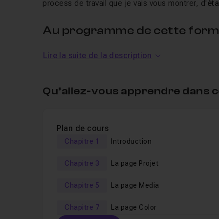
process de travail que je vais vous montrer, d'
ét
Au programme de cette format
Débutant
Lire la suite de la description
Dans cette formation nous verrons :
Qu’allez-vous apprendre dans c
Qu'est-ce que Davinci Resolve et quelle version
Comment créer un nouveau projet, organiser s
Plan de cours
Comment régler son logiciel et son projet ?
Chapitre 1
Introduction
Comment importer des fichiers, créer des time
Comment découper un fichier avec le scene c
Chapitre 3
La page Projet
Comment utiliser les outils de montage de l'o
Chapitre 5
La page Media
Quels sont les outils d'étalonnage présent da
Chapitre 7
La page Color
Comment étalonner facilement un plan avec ma