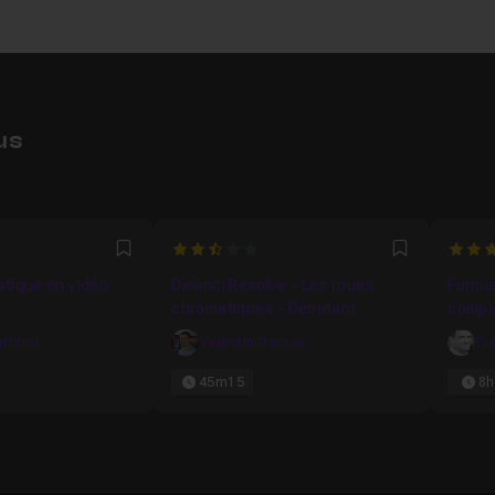
us
2.6666666666667
5
Favori
Favori
istique en vidéo
Davinci Resolve - Les roues
Format
chromatiques - Débutant
compl
rtrand
Valentin Damon
Fr
45m15
8h