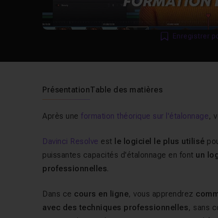
Enregistrer p
Présentation
Table des matières
Après une
formation théorique sur l'étalonnage
, 
Davinci Resolve
est
le logiciel le plus utilisé
pou
puissantes capacités d'étalonnage en font
un lo
professionnelles
.
Dans ce
cours en ligne
, vous apprendrez
comme
avec des techniques professionnelles
, sans 