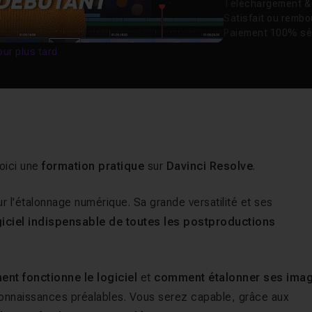
Téléchargement & v
Satisfait ou remb
Paiement 100% sé
our plus tard
voici une
formation pratique
sur
Davinci Resolve
.
r l'étalonnage numérique. Sa grande versatilité et ses
giciel indispensable de toutes les postproductions
nt fonctionne le logiciel
et
comment étalonner ses ima
connaissances préalables. Vous serez capable, grâce aux