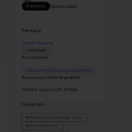
S'abonner
Voir ses cours
Prérequis
Davinci Resolve
Débutant
Accessibilité
Sous-titres français (autogénérés)
Ressources téléchargeables
Fichiers sources
(31.47 Go)
Catégories
Réalisation & Montage vidéo
Davinci Resolve