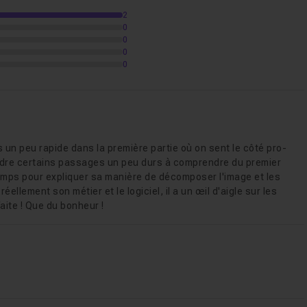
onc pas abordés
, chacun nécessitant une formation complè
2
que.
0
0
0
as à me faire votre retour !
0
s un peu rapide dans la première partie où on sent le côté pro-
rendre certains passages un peu durs à comprendre du premier
temps pour expliquer sa manière de décomposer l'image et les
éellement son métier et le logiciel, il a un œil d'aigle sur les
aite ! Que du bonheur !