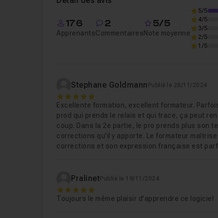
Détail des avis
Les onglets
FUSION et FAIRLIGHT ne seront d
5/5
Chapitre 5 : La page Media
23m05
et n'ont aucun rapport avec l'étalonnage numéri
4/5
176
2
5/5
3/5
Apprenants
Commentaires
Note moyenne
2/5
Je vous souhaite une bonne formation, n'hésitez p
Chapitre 6 : La page edit
43m11
1/5
Chapitre 7 : La page Color
1h32
Stephane Goldmann
Publié le 28/11/2024
5
Excellente formation, excellent formateur. Parfoi
Chapitre 8 : Exercices pratiques
2h18
prod qui prends le relais et qui trace, ça peut 
coup. Dans la 2e partie, le pro prends plus son 
corrections qu'il y apporte. Le formateur maîtrise r
Chapitre 9 : La page Deliver
09m54
corrections et son expression française est parf
Chapitre 10 : Conclusion
39s
Pralinet
Publié le 19/11/2024
5
Toujours le même plaisir d'apprendre ce logiciel