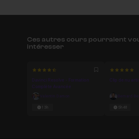
Ces autres cours pourraient vo
intéresser
4.3333333333333
5
Favori
Davinci Resolve - Formation
Clip de nu art
Complète Avancée
Valentin Damon
Bernard Be
13h
5h48