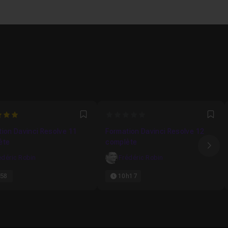
0
Favori
Fav
ion Davinci Resolve 11
Formation Davinci Resolve 12
ète
complète
Ima
édéric Robin
Frédéric Robin
58
10h17