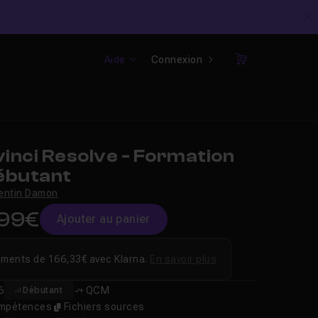
C
Aide
Connexion
Panier
inci Resolve - Formation
ébutant
entin Damon
,99€
Ajouter au panier
ements de 166,33€ avec Klarna.
En savoir plus
6
QCM
Débutant
compétences
Fichiers sources