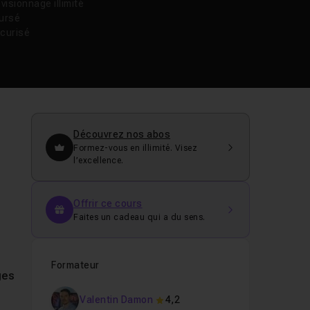
isionnage illimité
oursé
curisé
Découvrez nos abos
Formez-vous en illimité. Visez
l’excellence.
Offrir ce cours
Faites un cadeau qui a du sens.
Formateur
ges
Valentin Damon
4,2