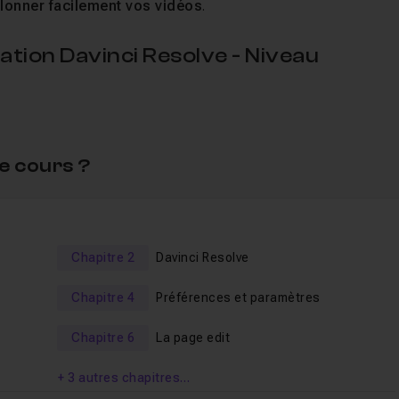
alonner facilement vos vidéos
.
ion Davinci Resolve - Niveau
e cours ?
 utiliser ?
es projets et retrouver ses sauvegardes ?
Chapitre 2
Davinci Resolve
lines et optimiser son media pool dans la fenêtre Media ?
ut detection ?
Chapitre 4
Préférences et paramètres
nglet EDIT pour préparer votre étalonnage ?
Chapitre 6
La page edit
ns l'onglet COLOR ?
+ 3 autres chapitres…
 technique simplifiée ?