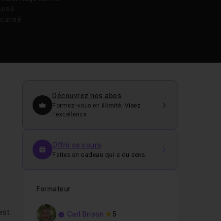
oursé
curisé
Découvrez nos abos
Formez-vous en illimité. Visez
l’excellence.
Offrir ce cours
Faites un cadeau qui a du sens.
e
Formateur
est
Carl Brison
5