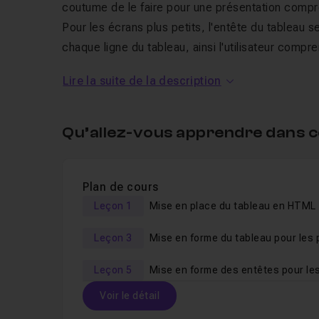
coutume de le faire pour une présentation compr
Pour les écrans plus petits, l'entête du tableau 
chaque ligne du tableau, ainsi l'utilisateur com
Lire la suite de la description
Pour aller plus loin dans les connaissances utili
sélecteurs CSS
, ainsi qu'un
tuto dédié aux datas
Qu’allez-vous apprendre dans c
Plan de cours
Leçon 1
Mise en place du tableau en HTML
Leçon 3
Leçon 5
Voir le détail