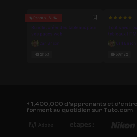
5
5
Promo -31%
Favori
Bundle, créer des tableaux pour
Tout savoir o
vos pages web
tableaux HTM
Carl Brison
Carl Brison
2h53
58m22
+ 1,400,000 d’apprenants et d’entr
forment au quotidien sur Tuto.com