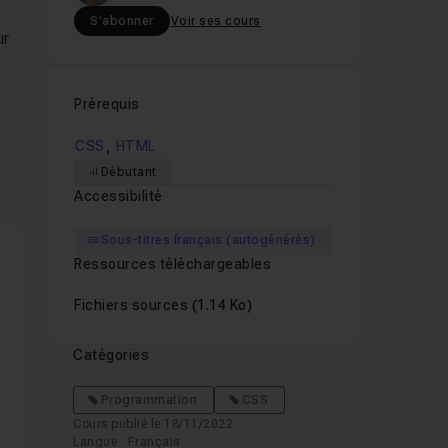
S'abonner
Voir ses cours
ur
Prérequis
,
CSS
HTML
Débutant
Accessibilité
Sous-titres français (autogénérés)
Ressources téléchargeables
Fichiers sources
(1.14 Ko)
Catégories
Programmation
CSS
Cours publié le 18/11/2022
Langue : Français