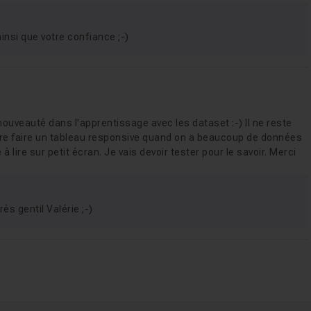
nsi que votre confiance ;-)
a nouveauté dans l'apprentissage avec les dataset :-) Il ne reste
ntre faire un tableau responsive quand on a beaucoup de données
à lire sur petit écran. Je vais devoir tester pour le savoir. Merci
s gentil Valérie ;-)