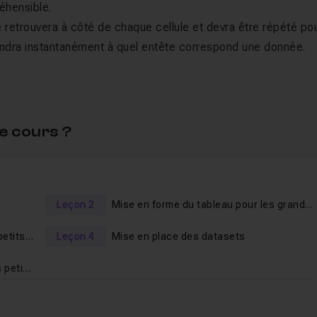
éhensible.
se retrouvera à côté de chaque cellule et devra être répété po
prendra instantanément à quel entête correspond une donnée.
sées dans ce tutoriel, je vous propose un
tuto dédié aux
ets
.
e cours ?
Leçon 2
Mise en forme du tableau pour les grands écrans
Mise en forme du tableau pour les petits écrans
Leçon 4
Mise en place des datasets
Mise en forme des entêtes pour les petits écrans