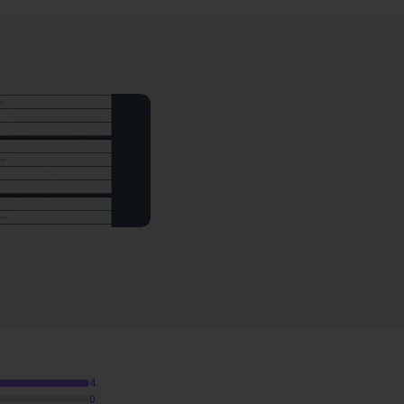
08m04
grands écrans
09m55
etits écrans
08m26
37
petits écrans
08m40
4
0