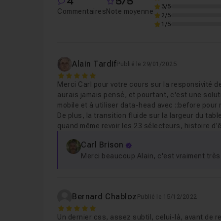
4
5/5
3/5
Commentaires
Note moyenne
2/5
1/5
Alain Tardif
Publié le 29/01/2025
5
Merci Carl pour votre cours sur la responsivité de
aurais jamais pensé, et pourtant, c'est une solu
mobile et à utiliser data-head avec ::before pour
De plus, la transition fluide sur la largeur du tab
quand même revoir les 23 sélecteurs, histoire d’êt
Carl Brison
Merci beaucoup Alain, c'est vraiment très 
Bernard Chabloz
Publié le 15/12/2022
5
Un dernier css, assez subtil, celui-là, avant de re