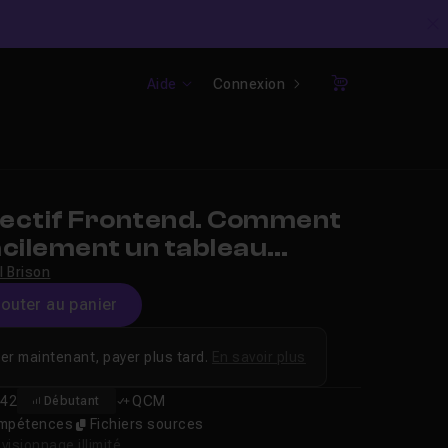
C
Aide
Connexion
Panier
ectif Frontend. Comment
acilement un tableau
ve
l Brison
jouter au panier
er maintenant, payer plus tard.
En savoir plus
42
QCM
Débutant
compétences
Fichiers sources
isionnage illimité