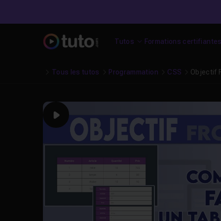
Tutos
Formations certifiante
Tous les tutos
Programmation
CSS
Objectif
Play