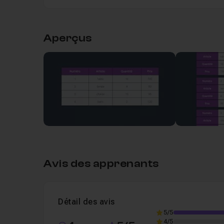
Table des matières
Aperçus
Leçon 1
Mise en place du tableau en HTML
Leçon 2
Mise en forme du tableau pour les 
Leçon 3
Mise en forme du tableau pour les p
Leçon 4
Mise en place des datasets
07m
Avis des apprenants
Leçon 5
Mise en forme des entêtes pour les 
Détail des avis
5/5
4/5