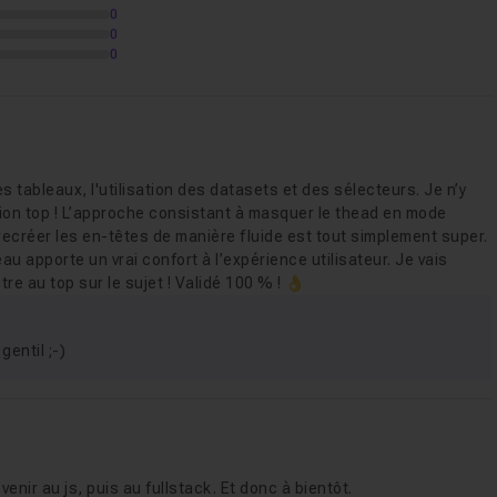
0
0
0
s tableaux, l'utilisation des datasets et des sélecteurs. Je n’y
tion top ! L’approche consistant à masquer le thead en mode
 recréer les en-têtes de manière fluide est tout simplement super.
leau apporte un vrai confort à l’expérience utilisateur. Je vais
re au top sur le sujet ! Validé 100 % ! 👌
gentil ;-)
venir au js, puis au fullstack. Et donc à bientôt.