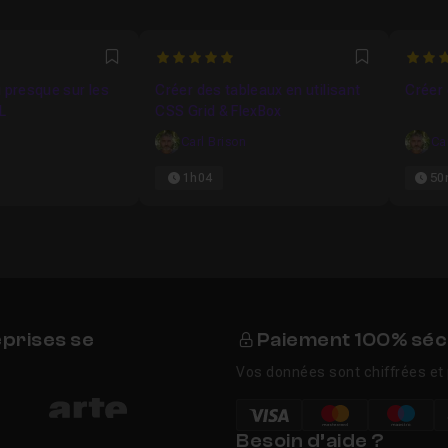
5
5
Favori
Favori
u presque sur les
Créer des tableaux en utilisant
Créer
L
CSS Grid & FlexBox
Carl Brison
Ca
1h04
50
eprises se
Paiement 100% séc
Vos données sont chiffrées et 
Besoin d’aide ?