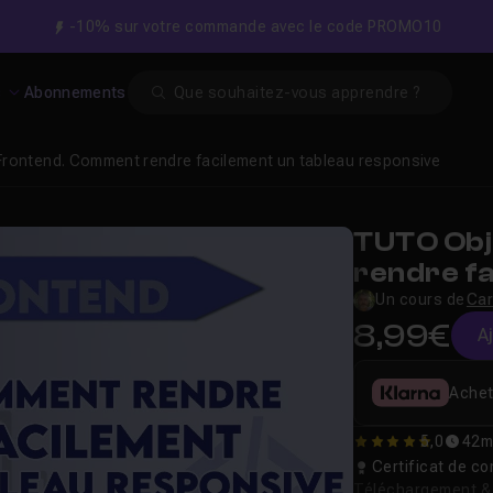
-10% sur votre commande avec le code PROMO10
Search
s
Abonnements
 Frontend. Comment rendre facilement un tableau responsive
TUTO Obj
rendre f
responsi
Un cours de
Car
8,99€
A
Achet
5,0
42m
5
Certificat de 
Téléchargement & v