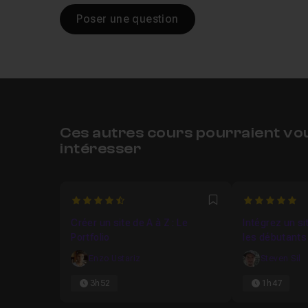
Poser une question
Ces autres cours pourraient vo
intéresser
4.8333333333333
5
Favori
Créer un site de A à Z : Le
Intégrez un s
Portfolio
les débutants
Enzo Ustariz
Steven Sil
3h52
1h47