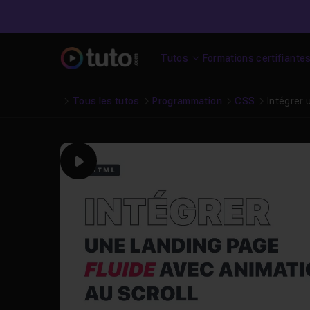
Tutos
Formations certifiante
Tous les tutos
Programmation
CSS
Intégrer 
Play