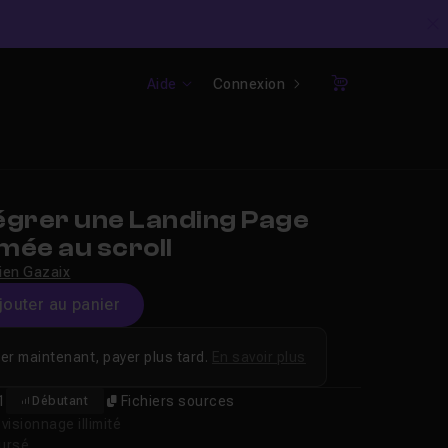
C
Aide
Connexion
Panier
égrer une Landing Page
imée au scroll
ien Gazaix
jouter au panier
er maintenant, payer plus tard.
En savoir plus
1
Fichiers sources
Débutant
isionnage illimité
oursé