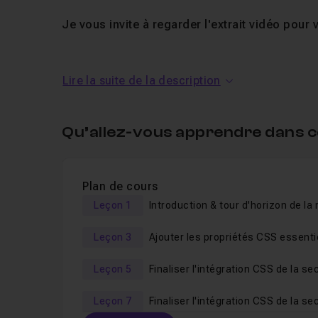
Je vous invite à regarder l'extrait vidéo pour
Les fichiers sources contenant la maquette Figma, 
Lire la suite de la description
avec le tuto.
N'hésitez pas à me soumettre des questions dans 
ou après le visionnage de la vidéo.
Qu’allez-vous apprendre dans c
Bon tuto !
Plan de cours
Leçon 1
Leçon 3
Leçon 5
Leçon 7