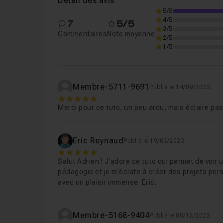
Détail des avis
5/5
4/5
7
5/5
Leçon 6
Finaliser l'intégration CSS de la sec
3/5
Commentaires
Note moyenne
2/5
1/5
Leçon 7
Finaliser l'intégration CSS de la sec
Membre-5711-9691
Publié le 14/09/2023
Leçon 8
Palier au problème de taille de polic
5
Merci pour ce tuto, un peu ardu, mais éclaire pa
Leçon 9
Ajouter les animations au scroll & c
Eric Reynaud
Publié le 19/03/2023
5
Salut Adrien ! J'adore ce tuto qui permet de voir
pédagogie et je m'éclate à créer des projets pers
avec un plaisir immense. Eric.
Membre-5168-9404
Publié le 08/12/2022