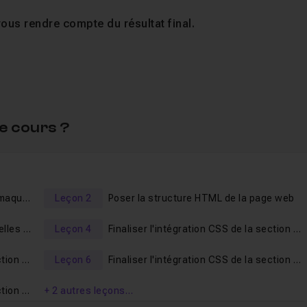
 vous rendre compte du résultat final.
les fichiers de départ ainsi que les fichiers finaux sont incl
le salon d'entraide si vous rencontrez des difficultés penda
e cours ?
Introduction & tour d'horizon de la maquette et des fichiers sources
Leçon 2
Poser la structure HTML de la page web
Ajouter les propriétés CSS essentielles à toute la page
Leçon 4
Finaliser l'intégration CSS de la section 01
Finaliser l'intégration CSS de la section 02
Leçon 6
Finaliser l'intégration CSS de la section 03
Finaliser l'intégration CSS de la section 04
+ 2 autres leçons…