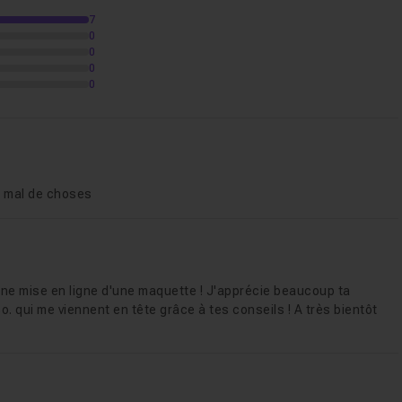
7
0
tion 03
04m26
0
0
0
tion 04
07m28
e sur le texte courant
04m01
s mal de choses
onclusion
13m10
 une mise en ligne d'une maquette ! J'apprécie beaucoup ta
o. qui me viennent en tête grâce à tes conseils ! A très bientôt