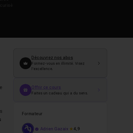
curisé
Découvrez nos abos
Formez-vous en illimité. Visez
l’excellence.
ce
Offrir ce cours
Faites un cadeau qui a du sens.
es
Formateur
s
Adrien Gazaix
4,9