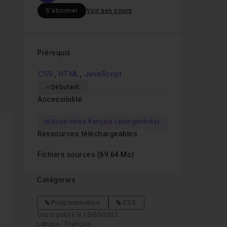
S'abonner
Voir ses cours
us
Prérequis
nt
,
,
CSS
HTML
JavaScript
Débutant
Accessibilité
Sous-titres français (autogénérés)
Ressources téléchargeables
Fichiers sources
(69.64 Mo)
Catégories
Programmation
CSS
Cours publié le 15/03/2022
Langue : Français