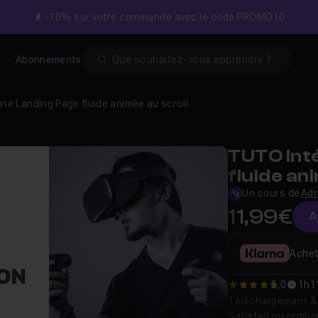
-10% sur votre commande avec le code PROMO10
Search
s
Abonnements
une Landing Page fluide animée au scroll
TUTO Int
fluide an
Un cours de
Adr
11,99€
A
Achet
5,0
1h1
5
Téléchargement & v
Satisfait ou remb