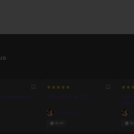
us
5
4.6
Favori
Favori
ite onepage pour
30 Exercices de CSS
Coder 
respon
Enzo Ustariz
En
4h49
3h