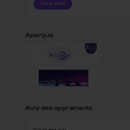
Voir le détail
Table des matières
Aperçus
Leçon 1
Introduction & tour d'horizon de la 
Leçon 2
Poser la structure HTML de la page
Leçon 3
Ajouter les propriétés CSS essentiel
Leçon 4
Finaliser l'intégration CSS de la sec
Avis des apprenants
Leçon 5
Finaliser l'intégration CSS de la sec