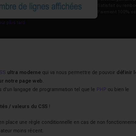
Satisfait ou remb
Paiement 100% sé
our plus tard
SS
ultra moderne
qui va nous permettre de pouvoir
définir l
sur notre page web
.
ns d'un langage de programmation tel que le
PHP
ou bien le
tés / valeurs du CSS
!
n place une règle conditionnelle en cas de non fonctionnem
ateur moins récent.