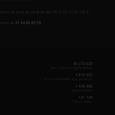
tions du lundi au vendredi de 10h à 12h et de 14h à
phone au
01 84 80 80 29
.
45 272 622
De cours en ligne suivis
9 819 355
Euros reversés aux auteurs
1 435 984
Apprenants
121 729
Tutos vidéo