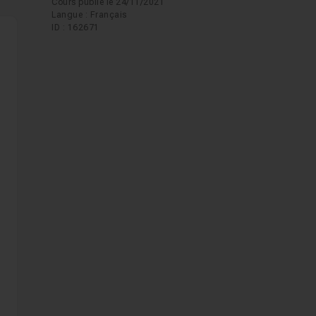
Cours publié le 24/11/2021
Langue : Français
ID : 162671