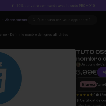
-10% sur votre commande avec le code PROMO10
Search
s
Abonnements
ne - Définir le nombre de lignes affichées
TUTO CSS 
nombre de
Un cours de
Car
5,99€
A
Achet
5,0
12m
5
Certificat de 
Téléchargement & v