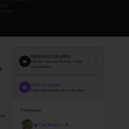
oursé
curisé
Découvrez nos abos
Formez-vous en illimité. Visez
l’excellence.
e
Offrir ce cours
Faites un cadeau qui a du sens.
Formateur
ent
Carl Brison
5