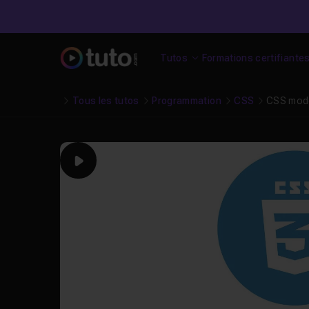
Tutos
Formations certifiante
Tous les tutos
Programmation
CSS
CSS moder
Play