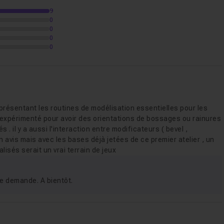
9
0
objet partie 2
06m26
0
0
0
relief
07m01
 le bas de l'objet
07m16
i présentant les routines de modélisation essentielles pour les
i expérimenté pour avoir des orientations de bossages ou rainures
 . il y a aussi l'interaction entre modificateurs ( bevel ,
13m15
 avis mais avec les bases déjà jetées de ce premier atelier , un
sés serait un vrai terrain de jeux
iselés autour de l'objet partie 1
07m31
tre demande. A bientôt.
iselés autour de l'objet partie 2
12m18