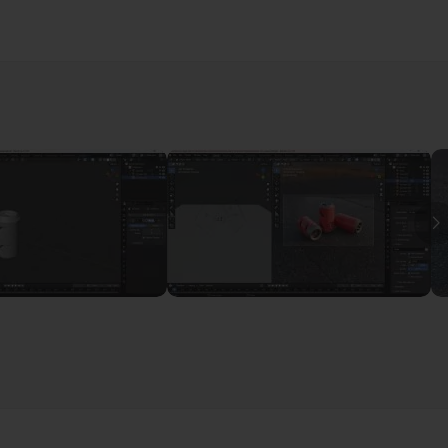
 générale
07m23
artie 1
10m30
I
artie 2
04m45
artie 3
07m07
objet partie 1
09m40