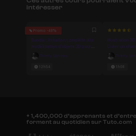
Ces autres cours pourraient vo
intéresser
5
4.888888888
Promo -48%
Favori
Bundle : Initiation complète à la
Illustration 3D
modélisation d'objets 3D pour
Créer un char
débutant sur Blender
smartphone ré
Thierry Serveau
Thierry Ser
12h54
1h08
+ 1,400,000 d’apprenants et d’entr
forment au quotidien sur Tuto.com