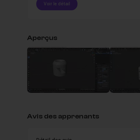
Voir le détail
Table des matières
Aperçus
Leçon 1
Étape 1 - Modélisation de la forme
Leçon 2
Étape 2 - Modélisation de détails p
Leçon 3
Étape 3 - Modélisation de détails p
Leçon 4
Étape 4 - Modélisation de détails p
Avis des apprenants
Leçon 5
Étape 5 - Modélisation du haut de l'