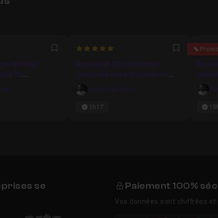
us
8889
5
5
Prom
Favori
Favori
 sur Blender -
Illustration 3D sur Blender -
Bundle
geur de
Créez une paire d'écouteurs
Isomét
aliste
réalistes
début
veau
Thierry Serveau
Th
1h17
15
eprises se
Paiement 100% séc
Vos données sont chiffrées et 