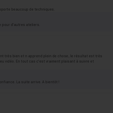
sation
11m37
 apporte beaucoup de techniques.
e pour d'autres ateliers.
des textures
25m
export et conclusion
18m26
 très bien et n apprend plein de chose, le résultat est très
jeu vidéo. En tout cas c'est vraiment plaisant à suivre et
fiance. La suite arrive. A bientôt !