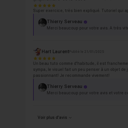
5
Leçon 12
Étape 12 - Finalisation de la modéli
Super exercice, très bien expliqué. Tutoriel qui
Thierry Serveau
Merci beaucoup pour votre avis. A très vit
Leçon 13
Étape 13 - Création et application 
Leçon 14
Étape 14 - Création des lumières, 
Hart Laurent
Publié le 21/01/2025
5
Un beau tuto comme d'habitude, il est franchement
sympa, le visuel fait un peu penser à un objet de 
passionnant! Je recommande vivement!
Thierry Serveau
Merci beaucoup pour votre avis et votre con
Voir plus d'avis