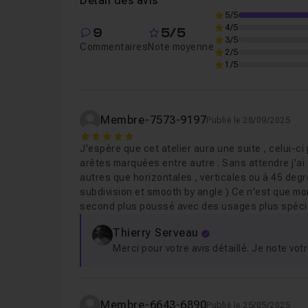
Détail des avis
5/5
4/5
9
5/5
Leçon 6
Étape 6 - Modélisation du haut de l'
3/5
Commentaires
Note moyenne
2/5
1/5
Leçon 7
Étape 7 - Modélisation de détail en 
Membre-7573-9197
Publié le 28/09/2025
Leçon 8
Étape 8 - Modélisation de détail sur
5
J'espère que cet atelier aura une suite , celui-c
arêtes marquées entre autre . Sans attendre j'a
autres que horizontales , verticales ou à 45 degrés
Leçon 9
Étape 9 - Modélisation d'un bouton
subdivision et smooth by angle ) Ce n'est que mon
second plus poussé avec des usages plus spéciali
Leçon 10
Étape 10 - Modélisation de détails c
Thierry Serveau
Merci pour votre avis détaillé. Je note vo
Leçon 11
Étape 11 - Modélisation de détails c
Membre-6643-6890
Publié le 25/05/2025