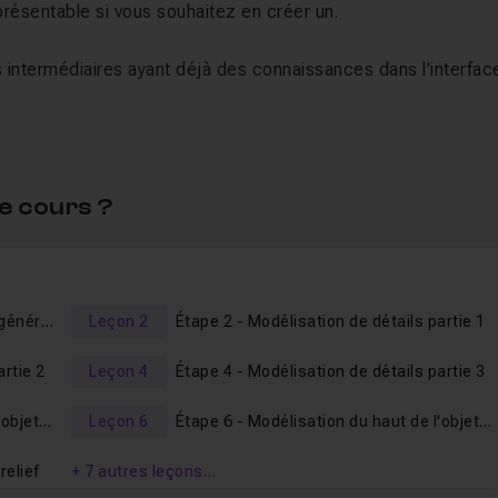
 présentable si vous souhaitez en créer un.
 intermédiaires ayant déjà des connaissances dans l'interfac
de suivre le "
Bundle : Initiation complète à la modélisation
te nouvelle série est la suite logique, qui vous donnera les b
 avancé.
e cours ?
 sans timelapse afin que tout le monde puisse suivre facileme
on votre niveau, n'hésitez pas à accélérer les vidéos, l'outil d
Étape 1 - Modélisation de la forme générale
Leçon 2
Étape 2 - Modélisation de détails partie 1
artie 2
Leçon 4
Étape 4 - Modélisation de détails partie 3
dans l'
espace d'entraide
.
Étape 5 - Modélisation du haut de l'objet partie 1
Leçon 6
Étape 6 - Modélisation du haut de l'objet partie 2
o de ce nouvel atelier !
relief
+ 7 autres leçons…