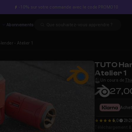
-10% sur votre commande avec le code PROMO10
Search
s
Abonnements
lender - Atelier 1
TUTO Har
Atelier 1
Un cours de
Thi
27,0
Achet
5,0
2h2
5
Téléchargement & v