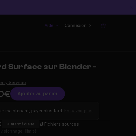
C
Aide
Connexion
Panier
d Surface sur Blender -
erry Serveau
0€
Ajouter au panier
er maintenant, payer plus tard.
En savoir plus
8
Fichiers sources
Intermédiaire
isionnage illimité