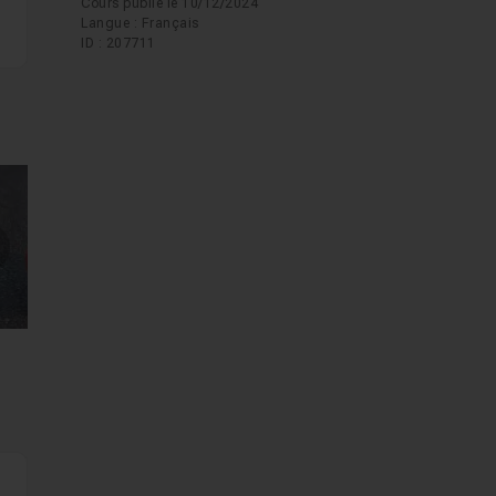
Cours publié le 10/12/2024
Langue : Français
ID : 207711
mages suivantes