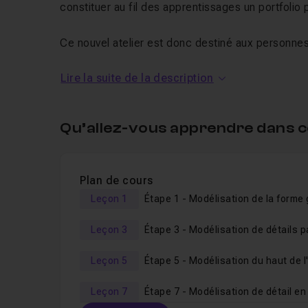
constituer au fil des apprentissages un portfolio
Ce nouvel atelier est donc destiné aux personnes
du logiciel.
Lire la suite de la description
Si ce n'est pas le cas, je vous conseille vivement 
d'objets 3D pour débutant sur Blender
", dont cet
indispensables pour suivre ce nouvel atelier plus
Qu’allez-vous apprendre dans c
Je m'efforce d'avancer
pas à pas
, lentement et
chacune des vidéos.
Plan de cours
Cela dit, si la vitesse vous semble trop lente, sel
Leçon 1
visionnage le permettant.
Leçon 3
Étape 3 - Modélisation de détails p
Enfin, je reste disponible, pour toutes questions, 
Leçon 5
Alors je vous dis à de suite dans la première vidé
Leçon 7
Étape 7 - Modélisation de détail en 