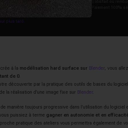
Satisfait ou remb
Paiement 100% sé
our plus tard
acrée à la
modélisation hard surface sur
Blender
, vous alle
tant de 0
.
tre découverte par la pratique des outils de bases du logiciel
e la réalisation d'une image fixe sur
Blender
.
e manière toujours progressive dans l'utilisation du logiciel 
e vous puissiez à terme
gagner en autonomie et en efficacit
approche pratique des ateliers vous permettra également de v