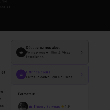
oursé
curisé
Découvrez nos abos
Formez-vous en illimité. Visez
l’excellence.
z
 et
Offrir ce cours
Faites un cadeau qui a du sens.
en
Formateur
é
ous
Thierry Serveau
4,9