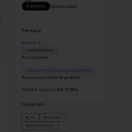
S'abonner
Voir ses cours
e
Prérequis
ases
Blender 4
Intermédiaire
Accessibilité
nt
Sous-titres français (autogénérés)
Ressources téléchargeables
e
Fichiers sources
(60.12 Mo)
Catégories
3D
Blender
Modélisation