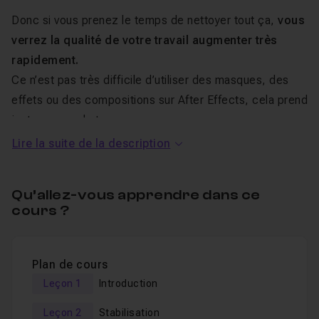
Donc si vous prenez le temps de nettoyer tout ça,
vous
verrez la qualité de votre travail augmenter très
rapidement.
Ce n’est pas très difficile d’utiliser des masques, des
effets ou des compositions sur After Effects, cela prend
juste un peu de temps.
Lire la suite de la description
Au programme de ce
Qu’allez-vous apprendre dans ce
tuto Nettoyage Complet en
cours ?
Photographie Timelapse
Plan de cours
Dans ce
cours en ligne et en vidéo
, je vais vous
Leçon 1
Introduction
montrer qu’avec la bonne méthode,
nettoyer un
timelapse
prend en général quelques minutes
Leçon 2
Stabilisation