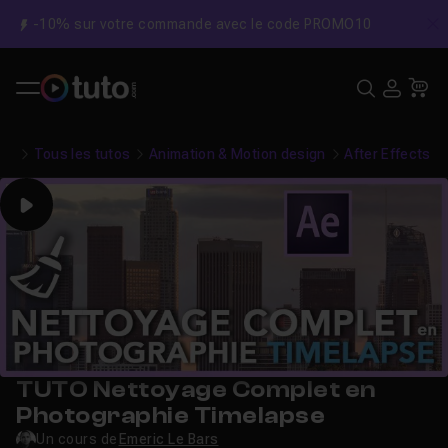
-10% sur votre commande avec le code PROMO10
C
Recher
USE
Pa
Tous les tutos
Animation & Motion design
After Effects
Play
TUTO Nettoyage Complet en
Photographie Timelapse
Un cours de
Emeric Le Bars