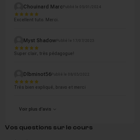
Création d'un ciel étoilé dans After Effects
Leçon 5
Chouinard Marc
Publié le 05/01/2024
5
Excellent tuto. Merci.
Myst Shadow
Publié le 17/07/2023
5
Super clair, très pédagogue!
Dlbminot56
Publié le 08/03/2022
5
Trés bien expliqué, bravo et merci
Voir plus d'avis
Vos questions sur le cours