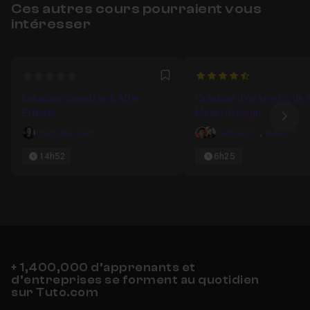
Ces autres cours pourraient vous
intéresser
0
4.7
Favori
Initiation complète à After
Création d'un kinetic de 
Effects
Motion Design
Ima
Grégoire Stern
Damien G.
,
Kévin B.
14h52
6h25
+ 1,400,000 d’apprenants et
d’entreprises se forment au quotidien
sur Tuto.com