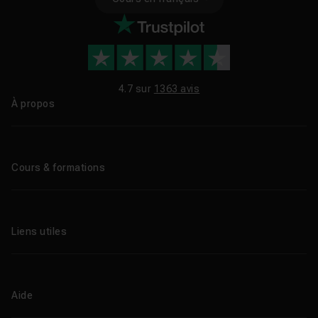
4.7 sur
1363 avis
À propos
Qui sommes-nous ?
Le blog
Cours & formations
Tous les tutos
Formations éligibles CPF
Liens utiles
Formations certifiantes
Formations IA
Entreprises
Tutos gratuits
Abonnement Tuto.com
Aide
Promos
Centres de formation