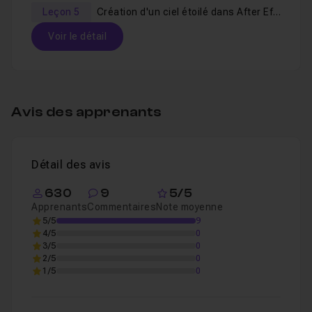
Leçon 5
Création d'un ciel étoilé dans After Effects
Voir le détail
Table des matières
Avis des apprenants
Introduction
43s
Leçon 1
Détail des avis
Création des éléments dans Illustrator
12m
Leçon 2
630
9
5/5
Apprenants
Commentaires
Note moyenne
5/5
9
Animation dans After Effects P1
25m57
Leçon 3
4/5
0
3/5
0
2/5
0
1/5
0
Animation dans After Effects P2
27m04
Leçon 4