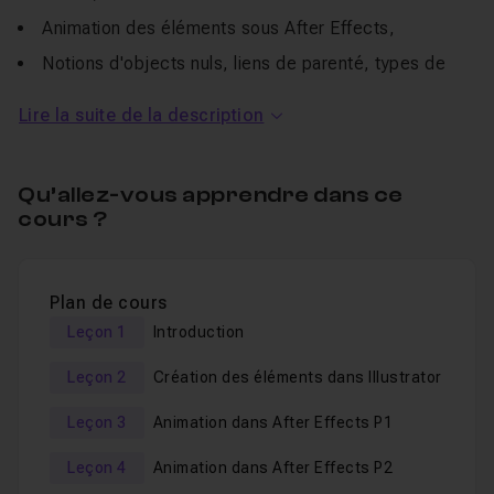
Animation des éléments sous After Effects,
Notions d'objects nuls, liens de parenté, types de
clés, libellés, précompositions, calques de formes, Trim
Lire la suite de la description
path...
Création d'un ciel étoilé.
Qu’allez-vous apprendre dans ce
Les
fichiers sources
utilisés dans ce tuto sont fournis.
cours ?
Je reste disponible dans le
salon d'entraide
pour
répondre aux éventuelles questions !
Plan de cours
Bon tuto !
Leçon 1
Introduction
Leçon 2
Création des éléments dans Illustrator
Leçon 3
Animation dans After Effects P1
Leçon 4
Animation dans After Effects P2