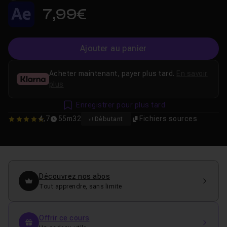
7,99€
Ajouter au panier
Acheter maintenant, payer plus tard.
En savoir
plus
Enregistrer pour plus tard
4,7
55m32
Fichiers sources
Débutant
4.7368421052632
Découvrez nos abos
Tout apprendre, sans limite
Offrir ce cours