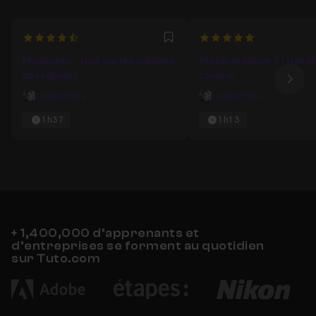
4.0714285714286
5
Favori
Photoshop : tout sur les calques
Atelier pratique 3 : travail
de réglages
couleur
Ima
Julien Pons
Julien Pons
1h37
1h13
+ 1,400,000 d’apprenants et
d’entreprises se forment au quotidien
sur Tuto.com