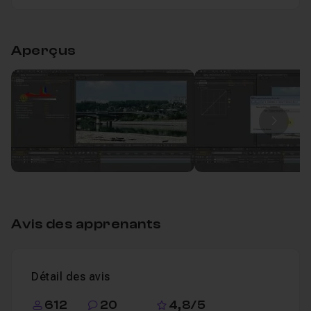
Table des matières
Aperçus
Etalonner ses vidéos
55m32
Leçon 1
Image
Avis des apprenants
Détail des avis
612
20
4,8/5