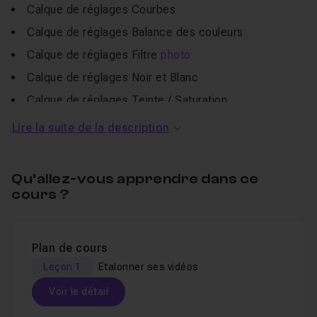
Calque de réglages Courbes
Calque de réglages Balance des couleurs
Calque de réglages Filtre
photo
Calque de réglages Noir et Blanc
Calque de réglages Teinte / Saturation
Calque de réglages Vibrance
Lire la suite de la description
Solides
Masques
Qu’allez-vous apprendre dans ce
Mode de
fusion
cours ?
Plug-in Color Finesse 3
Plan de cours
Les métrages sont fournis avec le tuto afin que vous
Leçon 1
Etalonner ses vidéos
puissiez suivre exactement les techniques du formateur.
D'autres
tutos
sont disponibles pour se former à After
Voir le détail
Effects.