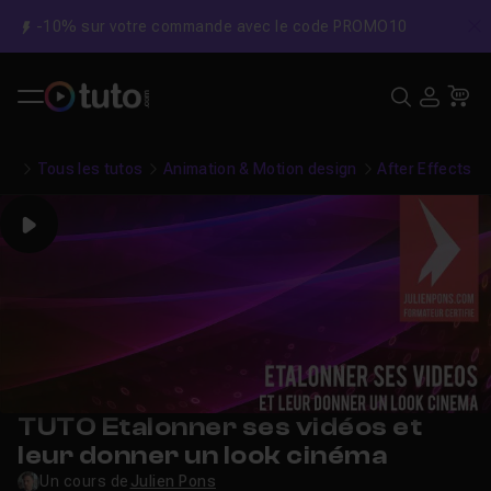
-10% sur votre commande avec le code PROMO10
C
Recher
USE
Pa
Tous les tutos
Animation & Motion design
After Effects
Play
TUTO Etalonner ses vidéos et
leur donner un look cinéma
Un cours de
Julien Pons