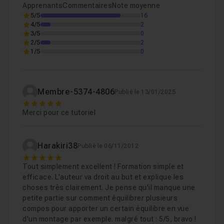
Apprenants
Commentaires
Note moyenne
5/5
16
4/5
2
3/5
0
2/5
2
1/5
0
Membre-5374-4806
Publié le 13/01/2025
5
Merci pour ce tutoriel
Harakiri38
Publié le 06/11/2012
5
Tout simplement excellent ! Formation simple et
efficace. L'auteur va droit au but et explique les
choses très clairement. Je pense qu'il manque une
petite partie sur comment équilibrer plusieurs
compos pour apporter un certain équilibre en vue
d'un montage par exemple. malgré tout : 5/5, bravo !