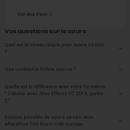
Voir plus d'avis
Vos questions sur le cours
Quel est le niveau requis pour suivre ce tuto
Voir
?
Que contient le fichier source ?
Voir
Quelle est la différence avec votre formation
" Débuter avec After Effects CC 2018, partie
Voir
2"
Bonjour possible de suivre ce tuto avec
Voir
aftereffect CS6 Merci Cdlt clarisse