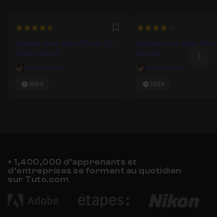
4.7826086956522
4
Favori
Débuter avec After Effects CC
Débuter avec After Effec
2018, partie 2
Partie II
Ima
Gilles Pfeiffer
Gilles Pfeiffer
3h09
2h26
+ 1,400,000 d’apprenants et
d’entreprises se forment au quotidien
sur Tuto.com