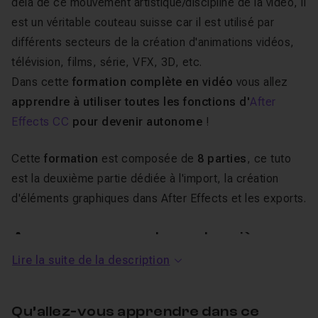
delà de ce mouvement artistique/discipline de la vidéo, il
est un véritable couteau suisse car il est utilisé par
différents secteurs de la création d'animations vidéos,
télévision, films, série, VFX, 3D, etc.
Dans cette
formation complète en vidéo
vous allez
apprendre à utiliser toutes les fonctions d'
After
Effects CC
pour devenir autonome
!
Cette
formation
est composée de
8 parties
, ce tuto
est la deuxième partie dédiée à l'import, la création
d'éléments graphiques dans After Effects et les exports.
Au programme de ce deuxième
Lire la suite de la description
chapitre : Apprendre After
Effects, Partie 2: Importer, créer,
Qu’allez-vous apprendre dans ce
exporter :