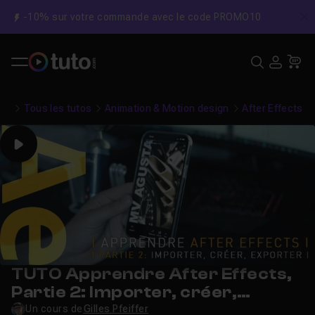
-10% sur votre commande avec le code PROMO10
C
Recher
USE
Pa
Tous les tutos
Animation & Motion design
After Effects
Play
TUTO Apprendre After Effects,
Partie 2: Importer, créer,
exporter
Un cours de
Gilles Pfeiffer