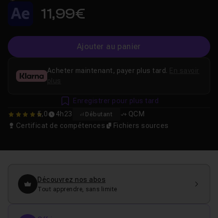
11,99€
Ajouter au panier
Acheter maintenant, payer plus tard.
En savoir
plus
Enregistrer pour plus tard
5,0
4h23
QCM
Débutant
5
Certificat de compétences
Fichiers sources
Découvrez nos abos
Tout apprendre, sans limite