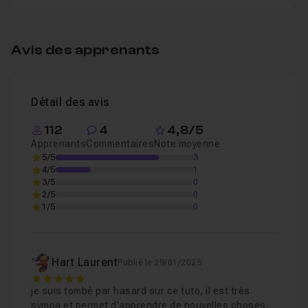
Table des matières
Avis des apprenants
Sans titre
24m38
Leçon 1
Détail des avis
112
4
4,8/5
Apprenants
Commentaires
Note moyenne
5/5
3
4/5
1
3/5
0
2/5
0
1/5
0
Hart Laurent
Publié le 29/01/2025
5
je suis tombé par hasard sur ce tuto, il est très
sympa et permet d'apprendre de nouvelles choses,