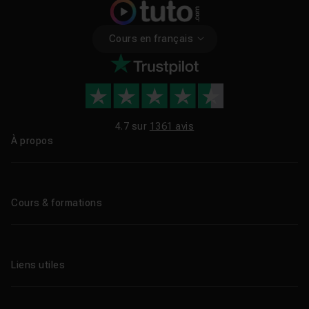
Cours en français
4.7 sur
1361 avis
À propos
Qui sommes-nous ?
Le blog
Cours & formations
Tous les tutos
Formations éligibles CPF
Liens utiles
Formations certifiantes
Formations IA
Entreprises