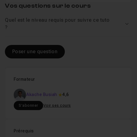
Vos questions sur le cours
Quel est le niveau requis pour suivre ce tuto
Voir
?
Poser une question
Formateur
Akache Busiah
4,6
S'abonner
Voir ses cours
Prérequis