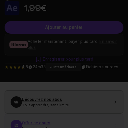
1,99€
Ajouter au panier
Acheter maintenant, payer plus tard.
En savoir
plus
Enregistrer pour plus tard
4,8
24m38
Fichiers sources
Intermédiaire
4.75
Découvrez nos abos
Tout apprendre, sans limite
Offrir ce cours