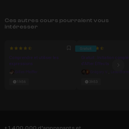
Ces autres cours pourraient vous
intéresser
4.9473684210526
4.8184281842818
Gratuit
Favori
Comprendre et utiliser les
Gratuit : Initiation compl
expressions
d'After Effects
Ima
Gilles Pfeiffer
Grégory V.
,
1h56
3h53
+ 1,400,000 d’apprenants et