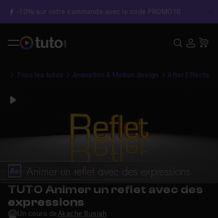
-10% sur votre commande avec le code PROMO10
C
Recher
USE
Pa
Tous les tutos
Animation & Motion design
After Effects
Play
TUTO Animer un reflet avec des
expressions
Un cours de
Akache Busiah