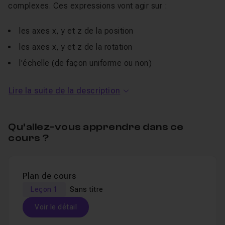
complexes. Ces expressions vont agir sur :
les axes x, y et z de la position
les axes x, y et z de la rotation
l'échelle (de façon uniforme ou non)
l'opacité, qui va varier en fonction de la distance avec
Lire la suite de la description
le sol
le flou, qui va lui aussi varier en fonction de la
distance avec le sol
Qu’allez-vous apprendre dans ce
cours ?
Ce tutoriel est d'un niveau moyen. Il vous faudra
quelques bases en 3D et en expressions (même si
j'explique pas à pas chaque expression employée). Il est
Plan de cours
fait avec
After Effects CS6
, mais est exécutable avec
Leçon 1
Sans titre
les versions antérieures (testé sous CS3).
Voir le détail
Bon tutoriel à vous.