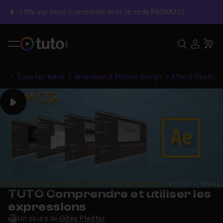
-10% sur votre commande avec le code PROMO10
C
Recher
USE
Pa
Tous les tutos
Animation & Motion design
After Effects
Play
TUTO Comprendre et utiliser les
expressions
Un cours de
Gilles Pfeiffer