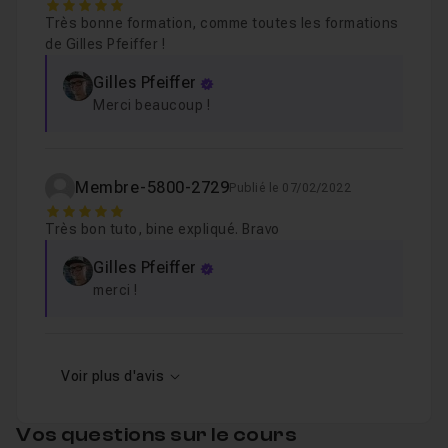
5
Très bonne formation, comme toutes les formations
de Gilles Pfeiffer !
13-Lier une amplitude audio par expression
Leçon 13
Gilles Pfeiffer
Merci beaucoup !
14-coller et comprendre une expression tierce
Leçon 14
Membre-5800-2729
Publié le 07/02/2022
5
Très bon tuto, bine expliqué. Bravo
Gilles Pfeiffer
merci !
Voir plus d'avis
Vos questions sur le cours