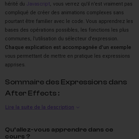
hérité du
Javascript
, vous verrez qu'il n'est vraiment pas
compliqué de créer des animations complexes sans
pourtant être familier avec le code. Vous apprendrez les
bases des opérations possibles, les fonctions les plus
communes, l'utilisation du sélecteur d'expression.
Chaque explication est accompagnée d'un exemple
vous permettant de mettre en pratique les expressions
apprises.
Sommaire des Expressions dans
After Effects :
Lire la suite de la description
Introduction
: Introduction à la formation.
Créer une expression
: Créer une expression et
utiliser la fonction "time".
Qu’allez-vous apprendre dans ce
cours ?
Affichage
: Explication sur l'affichage particulier aux