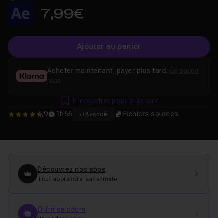
7,99€
Ajouter au panier
Acheter maintenant, payer plus tard.
En savoir
plus
Enregistrer pour plus tard
4,9
1h56
Fichiers sources
Avancé
4.9473684210526
Découvrez nos abos
Tout apprendre, sans limite
Offrir ce cours