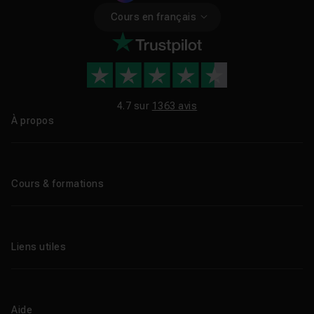
Cours en français
4.7 sur
1363 avis
À propos
Qui sommes-nous ?
Le blog
Cours & formations
Tous les tutos
Formations éligibles CPF
Liens utiles
Formations certifiantes
Formations IA
Entreprises
Tutos gratuits
Abonnement Tuto.com
Aide