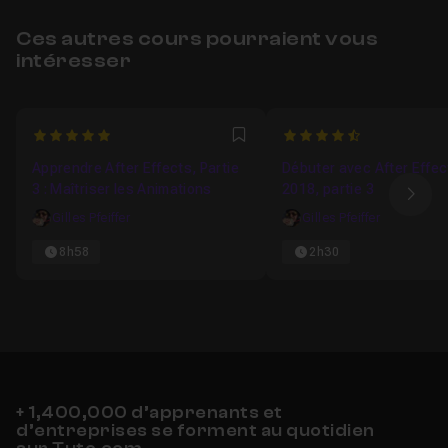
Ces autres cours pourraient vous
intéresser
5
4.8867924528302
Favori
Apprendre After Effects, Partie
Débuter avec After Effe
3 : Maîtriser les Animations
2018, partie 3
Ima
Gilles Pfeiffer
Gilles Pfeiffer
8h58
2h30
+ 1,400,000 d’apprenants et
d’entreprises se forment au quotidien