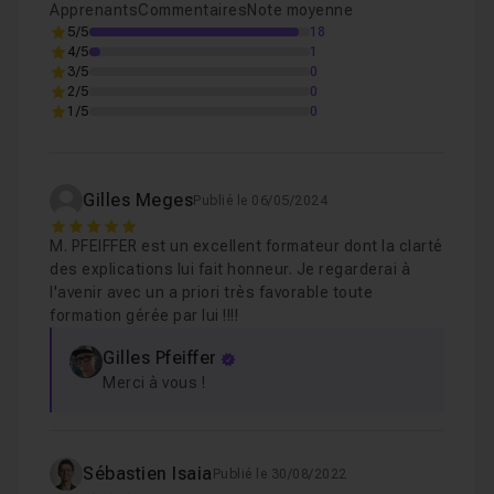
récupérée sur un site internet pour l'appliquer dans votre
Apprenants
Commentaires
Note moyenne
projet. Vous apprendrez à la comprendre.
5/5
18
4/5
1
3/5
07- Wiggle, Value et Index
0
13m28
Leçon 7
Les fichiers sont inclus dans la formation
. La version
2/5
0
1/5
0
utilisée dans cette formation est
After Effects CS6
.
08- La fonction Random
02m50
Leçon 8
Bon tuto !
Voir
Gilles Meges
Publié le 06/05/2024
5
M. PFEIFFER est un excellent formateur dont la clarté
09- La fonction Cosinus
11m57
Leçon 9
des explications lui fait honneur. Je regarderai à
l'avenir avec un a priori très favorable toute
formation gérée par lui !!!!
10- La fonction Loop
04m42
Leçon 10
Gilles Pfeiffer
Merci à vous !
11- Les options pour expression
12m37
Leçon 11
Sébastien Isaia
Publié le 30/08/2022
12- Les conditions
05m25
Leçon 12