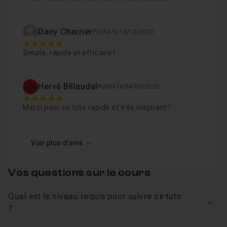
Dany Charrier
Publié le 13/12/2020
5
Simple, rapide et efficace !
Hervé Billaudel
Publié le 04/05/2020
5
Merci pour ce tuto rapide et très inspirant !
Voir plus d'avis
Vos questions sur le cours
Quel est le niveau requis pour suivre ce tuto
Voir
?