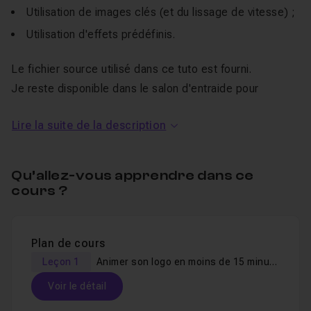
Utilisation de images clés (et du lissage de vitesse) ;
Utilisation d'effets prédéfinis.
Le fichier source utilisé dans ce tuto est fourni.
Je reste disponible dans le salon d'entraide pour
répondre aux éventuelles questions !
Lire la suite de la description
Bon tuto !
Qu’allez-vous apprendre dans ce
cours ?
Plan de cours
Leçon 1
Animer son logo en moins de 15 minutes
Voir le détail