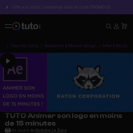
-10% sur votre commande avec le code PROMO10
C
Recher
USE
Pa
Tous les tutos
Animation & Motion design
After Effects
Play
TUTO Animer son logo en moins
de 15 minutes
Un cours de
Antoine Le Bars