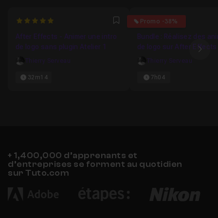
5
4
Promo -38%
Favori
After Effects - Animer une intro
Bundle : Réalisez des an
de logo sans plugin Atelier 1
de logo sur After Effects
Ima
Thierry Serveau
Thierry Serveau
32m14
7h04
+ 1,400,000 d’apprenants et
d’entreprises se forment au quotidien
sur Tuto.com