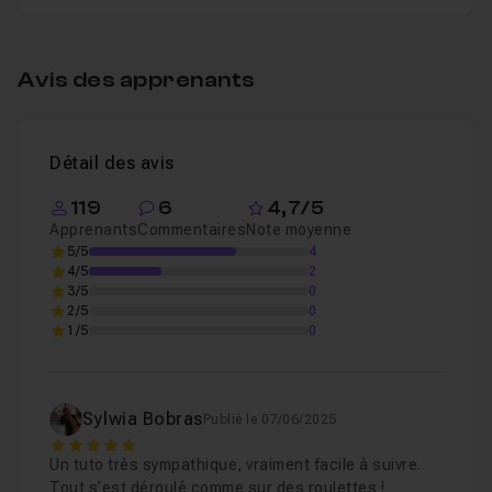
Table des matières
Avis des apprenants
Animer son logo en moins de 15 minutes
12
Leçon 1
Détail des avis
119
6
4,7/5
Apprenants
Commentaires
Note moyenne
5/5
4
4/5
2
3/5
0
2/5
0
1/5
0
Sylwia Bobras
Publié le 07/06/2025
5
Un tuto très sympathique, vraiment facile à suivre.
Tout s’est déroulé comme sur des roulettes !