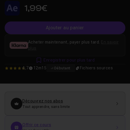
1,99€
Ajouter au panier
Acheter maintenant, payer plus tard.
En savoir
plus
Enregistrer pour plus tard
4,7
12m15
Fichiers sources
Débutant
4.6666666666667
Découvrez nos abos
Tout apprendre, sans limite
Offrir ce cours