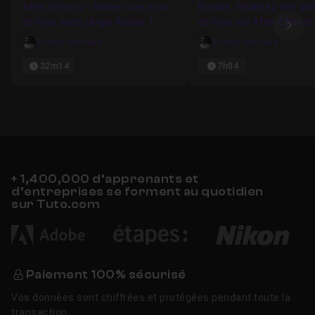
After Effects - Animer une intro
Bundle : Réalisez des an
de logo sans plugin Atelier 1
de logo sur After Effects
Ima
Thierry Serveau
Thierry Serveau
32m14
7h04
+ 1,400,000 d’apprenants et
d’entreprises se forment au quotidien
sur Tuto.com
Paiement 100% sécurisé
Vos données sont chiffrées et protégées pendant toute la
transaction.