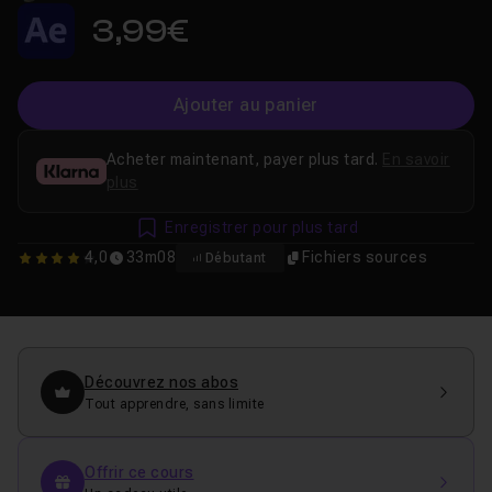
3,99€
Ajouter au panier
Acheter maintenant, payer plus tard.
En savoir
plus
Enregistrer pour plus tard
4,0
33m08
Fichiers sources
Débutant
4
Découvrez nos abos
Tout apprendre, sans limite
Offrir ce cours