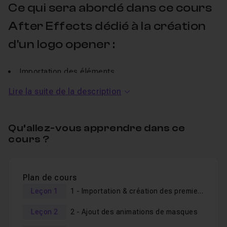
Ce qui sera abordé dans ce cours
After Effects dédié à la création
d'un logo opener :
Importation des éléments,
Créer des masques,
Lire la suite de la description
Comment animer des masques,
Comment ajouter du texte,
Qu’allez-vous apprendre dans ce
Comment ajouter un flou de mouvement,
cours ?
Comment ajouter du son.
Plan de cours
Des fichiers de travail sont fournis avec le cours. Je
Leçon 1
1 - Importation & création des premiers masques pour le logo
reste disponibe dans le salon
d'entraide
pour répondre
à vos questions éventuelles.
Leçon 2
2 - Ajout des animations de masques
Bon tuto et bonne
animation de logo dans
After