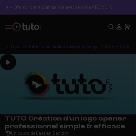
-10% sur votre commande avec le code PROMO10
C
Recher
USE
Pa
Tous les tutos
Animation & Motion design
After Effects
Play
TUTO Création d'un logo opener
professionnel simple & efficace
Un cours de
Bastien Denizot