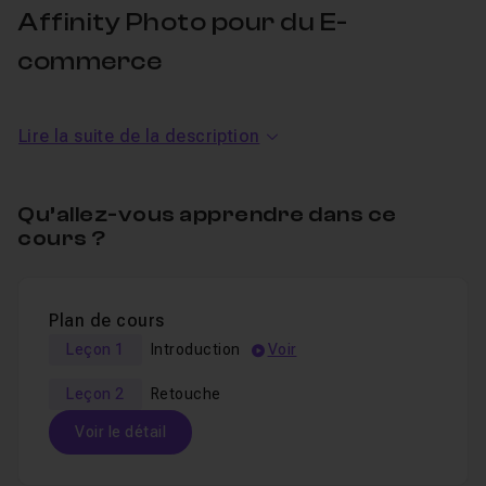
Affinity Photo pour du E-
commerce
Dans ce cours en ligne vous découvrirez :
Lire la suite de la description
Les calques,
Le détourage,
Qu’allez-vous apprendre dans ce
cours ?
Les calques de réglage,
Les dégradés,
Plan de cours
A la fin de cours vous aurez appris à
retoucher une
Leçon 1
Introduction
Voir
photo de produit
, la rendant plus professionnelle et
donc plus efficace pour une
Leçon 2
Retouche
vente en ligne
.
Voir le détail
Une section
Entraide
est disponible pour toutes
questions ou demandes de cours.