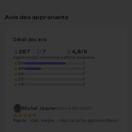
Table des matières
Un QCM vous permet de valider vos connaissances en
fin de formation
Avis des apprenants
Introduction
47s
Pour aller plus loin, découvrez ma formation sur
une
Leçon 1
Voir
série d'astuces Affinity Photo
Détail des avis
Retouche
08m35
Leçon 2
287
7
4,8/5
Apprenants
Commentaires
Note moyenne
5/5
5
4/5
2
3/5
0
2/5
0
1/5
0
Michel Jaquier
Publié le 05/12/2021
5
Rapide , clair, simple .... tout ce qu'on apprécie Merci