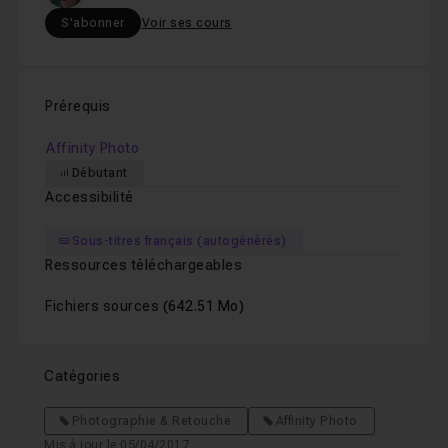
S'abonner
Voir ses cours
Prérequis
Affinity Photo
Débutant
Accessibilité
Sous-titres français (autogénérés)
Ressources téléchargeables
Fichiers sources
(642.51 Mo)
Catégories
Photographie & Retouche
Affinity Photo
Mis à jour le 05/04/2017