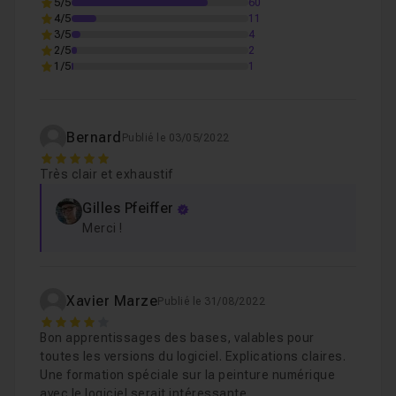
5/5
60
4/5
11
Chapitre 5 : Le panneau Calque
33m20
3/5
4
2/5
2
1/5
1
Chapitre 6 : Les panneaux, partie 2
20m50
Bernard
Publié le 03/05/2022
Chapitre 7 : Les options du menu Fichier
36m46
5
Très clair et exhaustif
Chapitre 8 : Les options du menu Edition
14m35
Gilles Pfeiffer
Merci !
Chapitre 9 : Autres menus
34m54
Xavier Marze
Publié le 31/08/2022
Chapitre 10 : Le menu des filtres
58m17
4
Bon apprentissages des bases, valables pour
toutes les versions du logiciel. Explications claires.
Une formation spéciale sur la peinture numérique
Chapitre 11 : Menus, fin...
14m59
avec le logiciel serait intéressante.