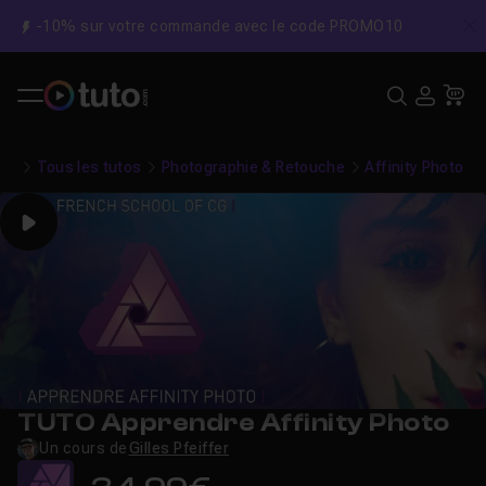
-10% sur votre commande avec le code PROMO10
C
Recher
USE
Pa
Tous les tutos
Photographie & Retouche
Affinity Photo
Play
TUTO Apprendre Affinity Photo
Un cours de
Gilles Pfeiffer