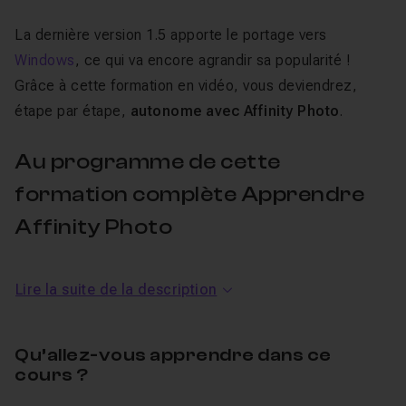
La dernière version 1.5 apporte le portage vers
Windows
, ce qui va encore agrandir sa popularité !
Grâce à cette formation en vidéo, vous deviendrez,
étape par étape,
autonome avec Affinity Photo
.
Au programme de cette
formation complète Apprendre
Affinity Photo
Vous apprendrez tout d'abord les
bases du logiciel
en
Lire la suite de la description
découvrant ses menus, interfaces, préférences. Ensuite
l
es diverses fonctions d'Affinity Photo seront
Qu’allez-vous apprendre dans ce
abordées
.
cours ?
Une fois ces bases acquises, vous effectuerez
divers