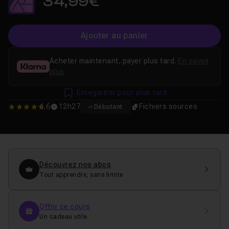
34,99€
Ajouter au panier
Acheter maintenant, payer plus tard.
En savoir
plus
Enregistrer pour plus tard
4,6
12h27
Fichiers sources
Débutant
4.6282051282051
Découvrez nos abos
Tout apprendre, sans limite
Offrir ce cours
Un cadeau utile.