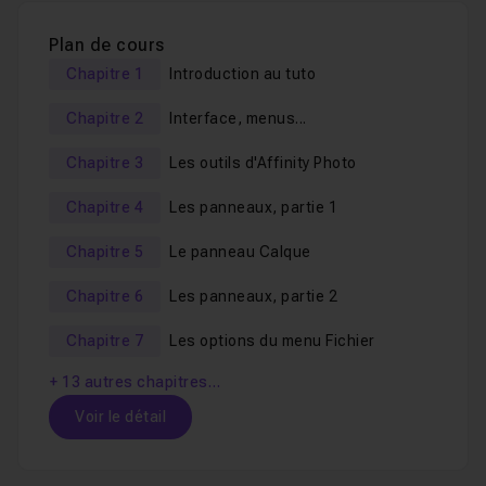
exercices
pour
mettre en pratique vos
Plan de cours
connaissances
.
Chapitre 1
Introduction au tuto
Ce tuto s'adresse autant aux
débutants
qu'aux
Chapitre 2
Interface, menus...
graphistes utilisant déjà des logiciels équivalents tels
Chapitre 3
Les outils d'Affinity Photo
que Photoshop,
Lightroom
, Pixelmator, Painter, etc.
Chapitre 4
Les panneaux, partie 1
La formation a été effectuée avec la version WINDOWS
Chapitre 5
Le panneau Calque
d'Affinity Photo
Tous les fichiers source sont fournis.
Chapitre 6
Les panneaux, partie 2
Chapitre 7
Les options du menu Fichier
La version d'évaluation d'Affinity Photo est
téléchargeable ici:
+ 13 autres chapitres…
https://affinity.serif.com/fr/signup/trial/photo/
Voir le détail
Bon tuto !
Table des matières