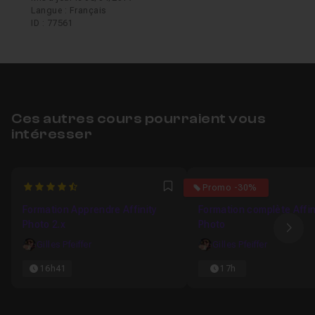
Langue : Français
ID : 77561
Ces autres cours pourraient vous
intéresser
4.8888888888889
4.5818181818182
Promo -30%
Favori
Formation Apprendre Affinity
Formation complète Affin
Photo 2.x
Photo
Ima
Gilles Pfeiffer
Gilles Pfeiffer
16h41
17h