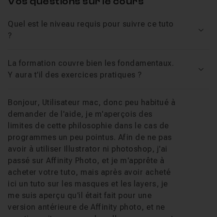
Vos questions sur le cours
Quel est le niveau requis pour suivre ce tuto
Chapitre 19 : Conclusion de la formation
50s
Voir
?
Chapitre 20 : Bonus
13m15
La formation couvre bien les fondamentaux.
Voir
Y aura t'il des exercices pratiques ?
Bonjour, Utilisateur mac, donc peu habitué à
demander de l'aide, je m'aperçois des
limites de cette philosophie dans le cas de
programmes un peu pointus. Afin de ne pas
avoir à utiliser Illustrator ni photoshop, j'ai
passé sur Affinity Photo, et je m'apprête à
acheter votre tuto, mais après avoir acheté
ici un tuto sur les masques et les layers, je
me suis aperçu qu'il était fait pour une
version antérieure de Affinity photo, et ne