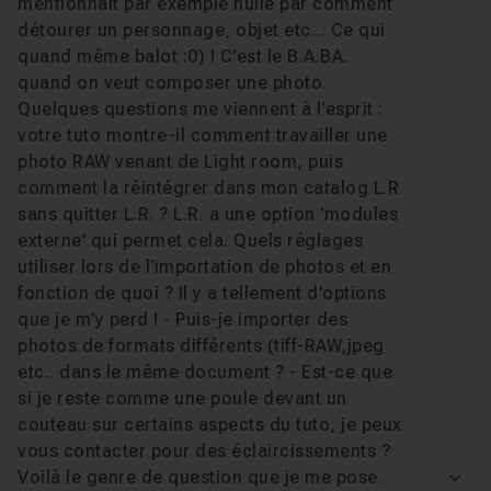
mentionnait par exemple nulle par comment
détourer un personnage, objet etc... Ce qui
quand même balot :0) ! C'est le B.A.BA.
quand on veut composer une photo.
Quelques questions me viennent à l'esprit :
votre tuto montre-il comment travailler une
photo RAW venant de Light room, puis
comment la réintégrer dans mon catalog L.R
sans quitter L.R. ? L.R. a une option 'modules
externe' qui permet cela. Quels réglages
utiliser lors de l'importation de photos et en
fonction de quoi ? Il y a tellement d'options
que je m'y perd ! - Puis-je importer des
photos de formats différents (tiff-RAW,jpeg
etc.. dans le même document ? - Est-ce que
si je reste comme une poule devant un
couteau sur certains aspects du tuto, je peux
vous contacter pour des éclaircissements ?
Voilà le genre de question que je me pose.
Voir