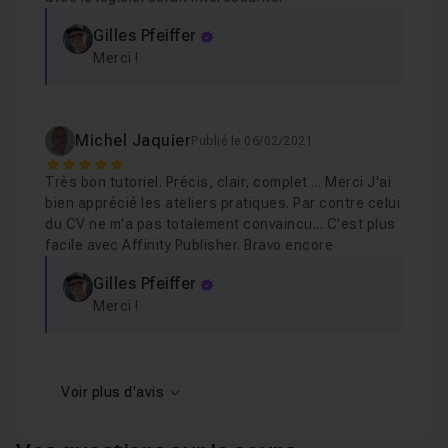
Gilles Pfeiffer
Chapitre 12 : Les masques
21m20
Merci !
Chapitre 13 : Exercice pratique: Créer un logo à l'aid
Michel Jaquier
Publié le 06/02/2021
5
Chapitre 14 : Exercice pratique: Fusion HDR avancée
Très bon tutoriel. Précis, clair, complet ... Merci J'ai
bien apprécié les ateliers pratiques. Par contre celui
du CV ne m'a pas totalement convaincu... C'est plus
Chapitre 15 : Exercice pratique: Réaliser un photom
facile avec Affinity Publisher. Bravo encore
Gilles Pfeiffer
Merci !
Chapitre 16 : Exercice pratique: Coloriser une illustra
Chapitre 17 : Exercice pratique: Fusionner plusieurs
Voir plus d'avis
Chapitre 18 : Exercice pratique: Créer un CV
1h04