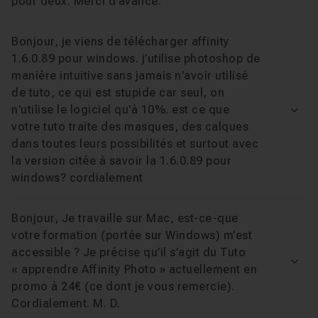
pour deux. Merci d'avance.
Bonjour, je viens de télécharger affinity
1.6.0.89 pour windows. j'utilise photoshop de
manière intuitive sans jamais n'avoir utilisé
de tuto, ce qui est stupide car seul, on
n'utilise le logiciel qu'à 10%. est ce que
Voir
votre tuto traite des masques, des calques
dans toutes leurs possibilités et surtout avec
la version citée à savoir la 1.6.0.89 pour
windows? cordialement
Bonjour, Je travaille sur Mac, est-ce-que
votre formation (portée sur Windows) m’est
accessible ? Je précise qu’il s’agit du Tuto
Voir
« apprendre Affinity Photo » actuellement en
promo à 24€ (ce dont je vous remercie).
Cordialement. M. D.