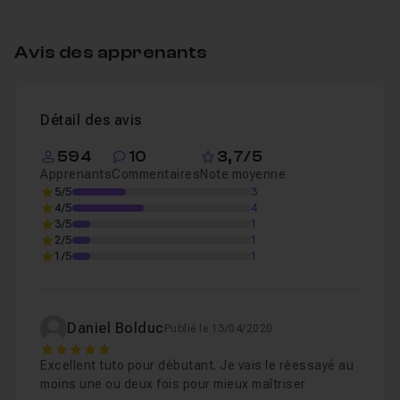
Table des matières
Avis des apprenants
Introduction
01m
Leçon 1
Détail des avis
Montage photo
11m12
Leçon 2
594
10
3,7/5
Apprenants
Commentaires
Note moyenne
5/5
3
4/5
4
3/5
1
2/5
1
1/5
1
Daniel Bolduc
Publié le 13/04/2020
5
Excellent tuto pour débutant. Je vais le réessayé au
moins une ou deux fois pour mieux maîtriser