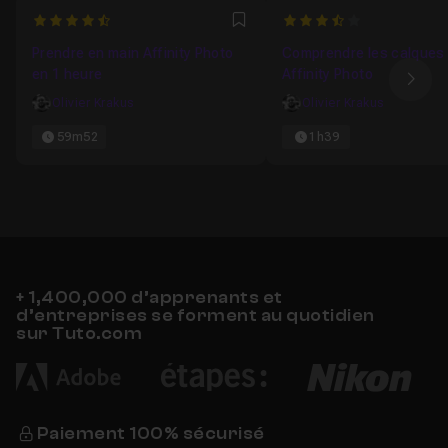
4.6666666666667
3.8571428571429
Favori
Prendre en main Affinity Photo
Comprendre les calques
en 1 heure
Affinity Photo
Ima
Olivier Krakus
Olivier Krakus
59m52
1h39
+ 1,400,000 d’apprenants et
d’entreprises se forment au quotidien
sur Tuto.com
Paiement 100% sécurisé