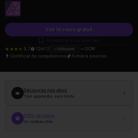
Voir le cours gratuit
Enregistrer pour plus tard
3,7
12m12
QCM
Débutant
3.7
Certificat de compétences
Fichiers sources
Découvrez nos abos
Tout apprendre, sans limite
Offrir ce cours
Un cadeau utile.