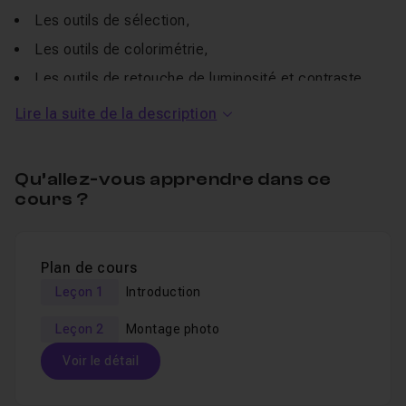
Les outils de sélection,
Les outils de colorimétrie,
Les outils de retouche de luminosité et contraste.
Lire la suite de la description
Je reste disponible en
FAQ
et
Entraide
pour toutes
questions
Pour en apprendre plus, la
formation sur les outils de
Qu’allez-vous apprendre dans ce
cours ?
Noir et Blanc de Affinity Photo
est disponible sur le site.
Plan de cours
Leçon 1
Introduction
Leçon 2
Montage photo
Voir le détail