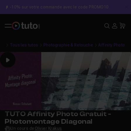
-10% sur votre commande avec le code PROMO10
C
Recher
USE
Pa
Tous les tutos
Photographie & Retouche
Affinity Photo
Play
TUTO Affinity Photo Gratuit -
Photomontage Diagonal
Un cours de
Olivier Krakus