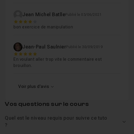
Jean Michel Batlle
Publié le 03/06/2021
4
bon exercice de manipulation
Jean-Paul Saulnier
Publié le 30/09/2019
5
En voulant aller trop vite le commentaire est
brouillon.
Voir plus d'avis
Vos questions sur le cours
Quel est le niveau requis pour suivre ce tuto
Voir
?