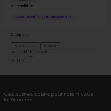
Débutant
Accessibilité
Chapitre 5 : Autres fonctionnalités
09m08
Sous-titres français (autogénérés)
Catégories
Bureautique
Writer
Cours publié le 10/04/2017
Langue : Français
ID : 82431
Ces autres cours pourraient vous
intéresser