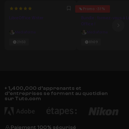
5
4.5
Promo -31%
Favori
LibreOffice Writer
Bundle : formez-vous à L
Office !
Ima
Mediaforma
Mediaforma
2h50
8h09
+ 1,400,000 d’apprenants et
d’entreprises se forment au quotidien
sur Tuto.com
Paiement 100% sécurisé