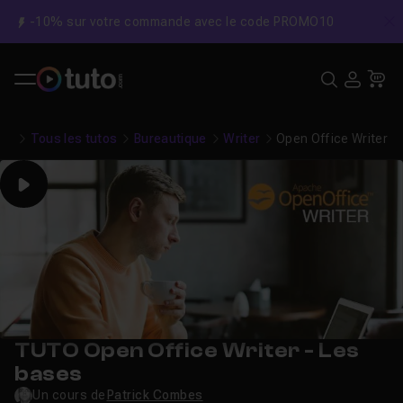
-10% sur votre commande avec le code PROMO10
C
Recher
USE
Pa
Tous les tutos
Bureautique
Writer
Open Office Writer -
Play
TUTO Open Office Writer - Les
bases
Un cours de
Patrick Combes