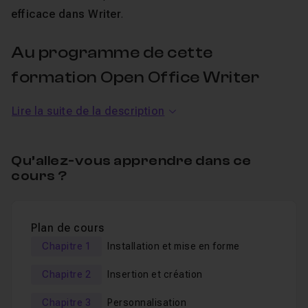
efficace dans Writer
.
Au programme de cette
formation Open Office Writer
Lire la suite de la description
Vous n'êtes pas à l'aise pour créer une lettre, pour
personnaliser un document, insérer une
image
, créer un
tableau, créer un
sommaire
, ... ?
Qu’allez-vous apprendre dans ce
Cette formation vous permettra de
gagner du temps
et
cours ?
de créer des documents présentables !
Vous devez créer un
publipostage
? Rien de plus
Plan de cours
simple !
Chapitre 1
Installation et mise en forme
Writer vous permet aussi de créer des
cartes
d'anniversaire
, de vœux, de menu, ... Vous pourrez
Chapitre 2
Insertion et création
ainsi en réaliser !
Chapitre 3
Personnalisation