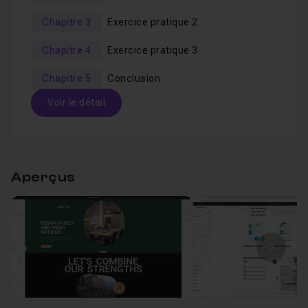
Chapitre 3
Exercice pratique 2
Chapitre 4
Exercice pratique 3
Chapitre 5
Conclusion
Voir le détail
Table des matières
Aperçus
Chapitre 1 : Introduction
02m26
Leçon 1
Introduction
Voir
Image
Leçon 2
Avant-propos
Voir