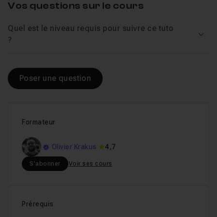
Chapitre 2 : Exercice pratique 1
1h15
Vos questions sur le cours
Quel est le niveau requis pour suivre ce tuto
Chapitre 3 : Exercice pratique 2
29m15
Voir
?
Chapitre 4 : Exercice pratique 3
1h10
Poser une question
Chapitre 5 : Conclusion
58s
Formateur
Olivier Krakus
4,7
S'abonner
Voir ses cours
Prérequis