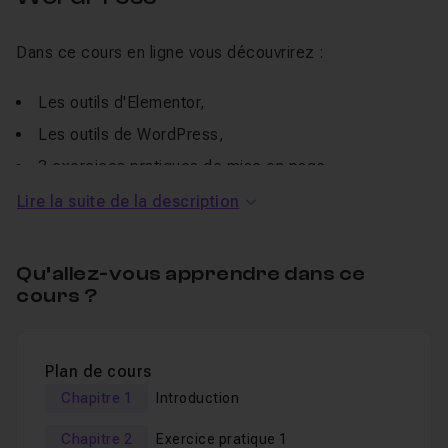
Dans ce cours en ligne vous découvrirez :
Les outils d'Elementor,
Les outils de WordPress,
3 exercices pratiques de mise en page.
Lire la suite de la description
Je reste à votre disposition en entraide pour toutes
questions, remarques ou besoin en vidéo
Qu’allez-vous apprendre dans ce
complémentaire.
cours ?
Un
QCM
vous permet de valider vos connaissances en
fin de formation.
Pour en apprendre plus sur la création de site internet,
Plan de cours
jetez un œil à ma
formation sur Figma
, logiciel de
Chapitre 1
Introduction
prototypage incontournable.
Chapitre 2
Exercice pratique 1