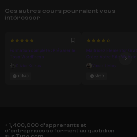
Ces autres cours pourraient vous
intéresser
5
4.8333333333333
Favori
Formation complète : Préparer le
Maîtrisez Elementor Gratu
Tosa WordPress
Créez Votre Site Web de
Ima
Olivier Krakus
Vincent Mary
10h40
6h29
+ 1,400,000 d’apprenants et
d’entreprises se forment au quotidien
sur Tuto.com