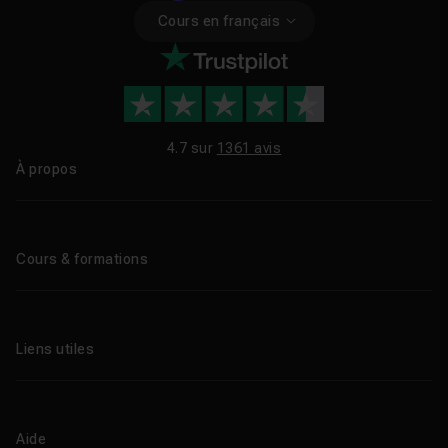
Cours en français
4.7 sur
1361 avis
À propos
Qui sommes-nous ?
Le blog
Cours & formations
Tous les tutos
Formations éligibles CPF
Liens utiles
Formations certifiantes
Formations IA
Entreprises
Tutos gratuits
Abonnement Tuto.com
Aide
Promos