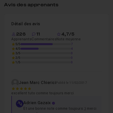
Avis des apprenants
Détail des avis
226
11
4,7/5
Apprenants
Commentaires
Note moyenne
5/5
7
4/5
4
3/5
0
2/5
0
1/5
0
Jean Marc Chierici
Publié le 11/02/2017
5
excellent tuto comme toujours merci
Adrien Gazaix
Et une bonne note comme toujours ;) merci