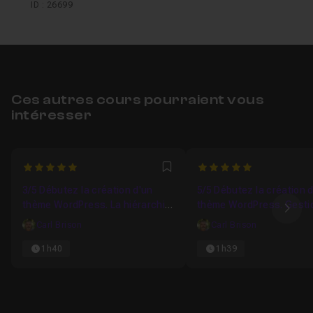
ID : 26699
Ces autres cours pourraient vous
intéresser
5
5
Favori
3/5 Débutez la création d'un
5/5 Débutez la création 
thème WordPress. La hiérarchie
thème WordPress. Gesti
Ima
des templates
pages
Carl Brison
Carl Brison
1h40
1h39