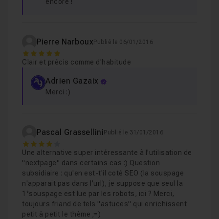
encore !
Pierre Narboux
Publié le 06/01/2016
5
Clair et précis comme d'habitude
Adrien Gazaix
Merci :)
Pascal Grassellini
Publié le 31/01/2016
4
Une alternative super intéressante à l'utilisation de
"nextpage" dans certains cas :) Question
subsidiaire : qu'en est-t'il coté SEO (la souspage
n'apparait pas dans l'url), je suppose que seul la
1°souspage est lue par les robots, ici ? Merci,
toujours friand de tels "astuces" qui enrichissent
petit à petit le thème ;=)