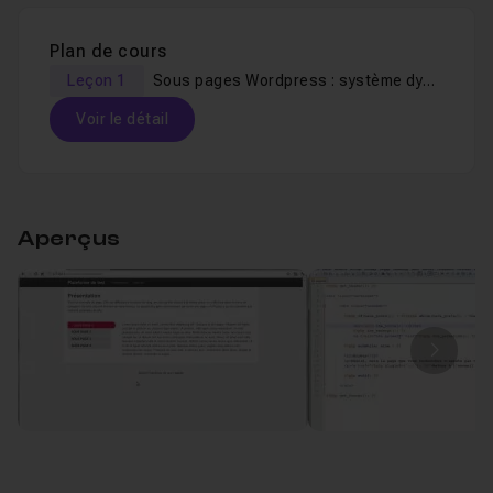
Plan de cours
Leçon 1
Sous pages Wordpress : système dynamique
Voir le détail
Table des matières
Aperçus
Sous pages Wordpress : système dynamique
Leçon 1
Image