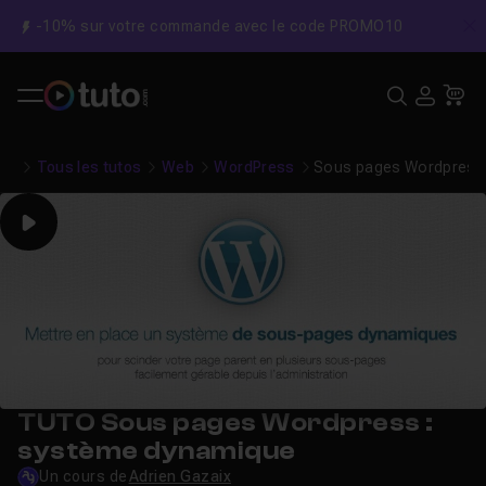
-10% sur votre commande avec le code PROMO10
C
Recher
USE
Pa
Tous les tutos
Web
WordPress
Sous pages Wordpress 
Play
TUTO Sous pages Wordpress :
système dynamique
Un cours de
Adrien Gazaix