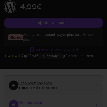
4,99€
Ajouter au panier
Acheter maintenant, payer plus tard.
En savoir
plus
Enregistrer pour plus tard
4,7
39m36
Fichiers sources
Débutant
4.7
Découvrez nos abos
Tout apprendre, sans limite
Offrir ce cours