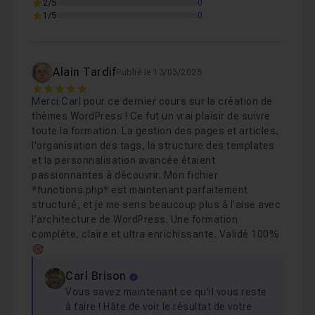
2/5
0
1/5
0
Chapitre 4 : Gestion du footer
16m46
Alain Tardif
Publié le 13/03/2025
Chapitre 5 : Conclusion de cette formation
02m35
5
Merci Carl pour ce dernier cours sur la création de
thèmes WordPress ! Ce fut un vrai plaisir de suivre
toute la formation. La gestion des pages et articles,
l'organisation des tags, la structure des templates
et la personnalisation avancée étaient
passionnantes à découvrir. Mon fichier
*functions.php* est maintenant parfaitement
structuré, et je me sens beaucoup plus à l’aise avec
l’architecture de WordPress. Une formation
complète, claire et ultra enrichissante. Validé 100%
🎯
Carl Brison
Vous savez maintenant ce qu'il vous reste
à faire ! Hâte de voir le résultat de votre