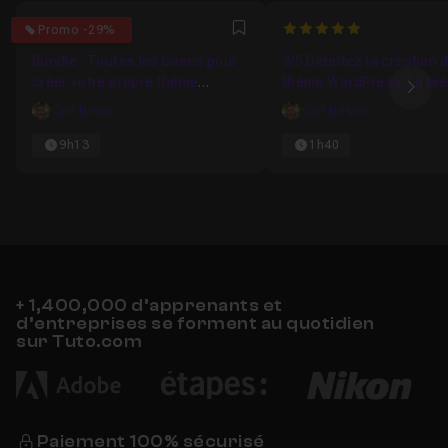
5
5
Promo -29%
Favori
Bundle : Toutes les bases pour
3/5 Débutez la création 
créer votre propre thème
thème WordPress. La hié
Ima
WordPress
des templates
Carl Brison
Carl Brison
9h13
1h40
+ 1,400,000 d’apprenants et
d’entreprises se forment au quotidien
sur Tuto.com
Paiement 100% sécurisé