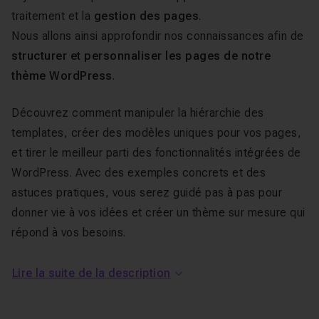
traitement et la
gestion des pages
.
Nous allons ainsi approfondir nos connaissances afin de
structurer et personnaliser les pages de notre
thème WordPress
.
Découvrez comment manipuler la hiérarchie des
templates, créer des modèles uniques pour vos pages,
et tirer le meilleur parti des fonctionnalités intégrées de
WordPress. Avec des exemples concrets et des
astuces pratiques, vous serez guidé pas à pas pour
donner vie à vos idées et créer un thème sur mesure qui
répond à vos besoins.
🎯
Objectif
: À la fin de ce tuto, vous serez en mesure
Lire la suite de la description
de gérer efficacement les pages de votre site
WordPress et de personnaliser leur apparence et leur