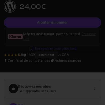
24,00€
Ajouter au panier
Acheter maintenant, payer plus tard.
En savoir
plus
Enregistrer pour plus tard
5,0
1h39
QCM
Débutant
5
Certificat de compétences
Fichiers sources
Découvrez nos abos
Tout apprendre, sans limite