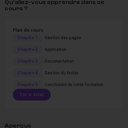
Qu’allez-vous apprendre dans ce
fonctionnement avec créativité et expertise.
cours ?
Alors, prêt(e) à relever le défi et à faire un grand pas
dans l’univers WordPress ? C’est parti ! 🚀
Plan de cours
Chapitre 1
Gestion des pages
Épisodes précédents :
Chapitre 2
Application
Episode 1
Chapitre 3
Documentation
Episode 2
Chapitre 4
Gestion du footer
Episode 3
Episode 4
Chapitre 5
Conclusion de cette formation
Voir le détail
Table des matières
Aperçus