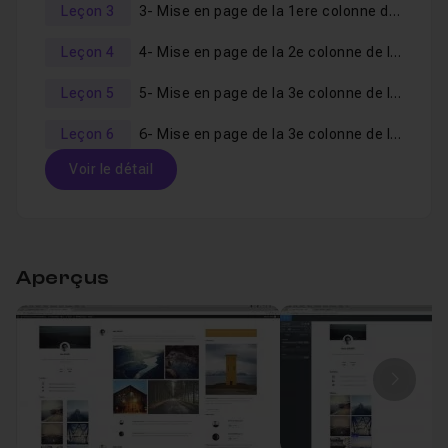
Leçon 3
3- Mise en page de la 1ere colonne de la page Wordpress
Leçon 4
4- Mise en page de la 2e colonne de la page Wordpress
Leçon 5
5- Mise en page de la 3e colonne de la page Wordpress (partie 1)
Leçon 6
6- Mise en page de la 3e colonne de la page Wordpress (partie 2)
Voir le détail
Table des matières
Aperçus
1- Présentation de la mise en page à réaliser 
Leçon 1
2- Création de la structure de la page Wordpr
Leçon 2
Image
3- Mise en page de la 1ere colonne de la pag
Leçon 3