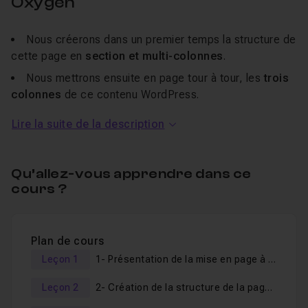
Oxygen
Nous créerons dans un premier temps la structure de
cette page en
section et multi-colonnes
.
Nous mettrons ensuite en page tour à tour, les
trois
colonnes
de ce contenu WordPress.
Nous découvrirons les différents outils proposés par
Lire la suite de la description
le Framework Oxygen 2 pour vous
faciliter
l'élaboration de contenus riches
, facilement et en
quelques clics.
Qu’allez-vous apprendre dans ce
cours ?
Si vous avez des questions, je reste disponible dans le
salon d'entraide de ce tuto
.
Bonne réalisation de thèmes WordPress avec Oxygen !
Plan de cours
Leçon 1
1- Présentation de la mise en page à réaliser sur Oxygen 2
Leçon 2
2- Création de la structure de la page Wordpress avec Oxygen 2