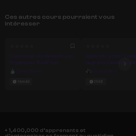
Ces autres cours pourraient vous
intéresser
0
0
Favori
Transformer des éléments avec
Apprendre à créer 3 mis
Oxygen pour WordPress
page avec Elementor da
Ima
WordPress
Laurent Briere
Olivier Krakus
16m40
2h58
+ 1,400,000 d’apprenants et
d’entreprises se forment au quotidien