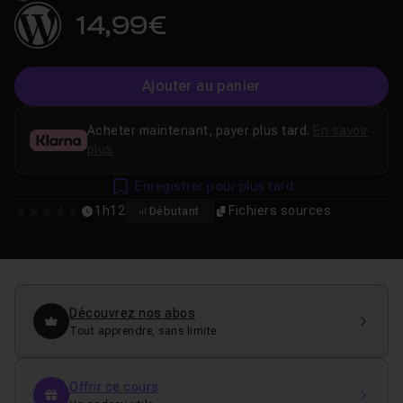
14,99€
Ajouter au panier
Acheter maintenant, payer plus tard.
En savoir
plus
Enregistrer pour plus tard
1h12
Fichiers sources
Débutant
0
Découvrez nos abos
Tout apprendre, sans limite
Offrir ce cours