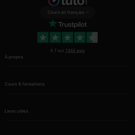
Cours en français
4.7 sur
1363 avis
À propos
Qui sommes-nous ?
Le blog
Cours & formations
Tous les tutos
Formations éligibles CPF
Liens utiles
Formations certifiantes
Formations IA
Entreprises
Tutos gratuits
Abonnement Tuto.com