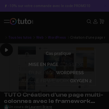
-10% sur votre commande avec le code PROMO10
C
Recher
USE
Pa
Tous les tutos
Web
WordPress
Création d'une page mu
Play
TUTO Création d'une page multi-
colonnes avec le framework
Oxygen pour le CMS Wordpress
Un cours de
Laurent Briere