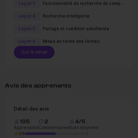
Leçon 3
Fonctionnalité de recherche de composants Word
Leçon 4
Recherche intelligente
Leçon 5
Partage et coédition simultanée
Leçon 6
Mises en forme des formes
Voir le détail
Table des matières
Avis des apprenants
Présentation de la formation Word 2016
04
Leçon 1
Voir
Détail des avis
Présentation de la nouvelle interface de Word 
Leçon 2
135
2
4/5
Apprenants
Commentaires
Note moyenne
5/5
1