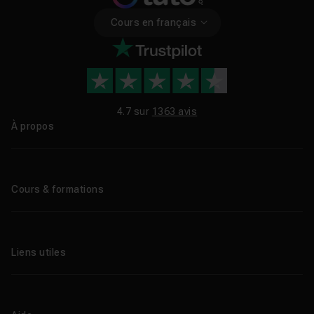
Cours en français
4.7 sur
1363 avis
À propos
Qui sommes-nous ?
Le blog
Cours & formations
Tous les tutos
Formations éligibles CPF
Liens utiles
Formations certifiantes
Formations IA
Entreprises
Tutos gratuits
Abonnement Tuto.com