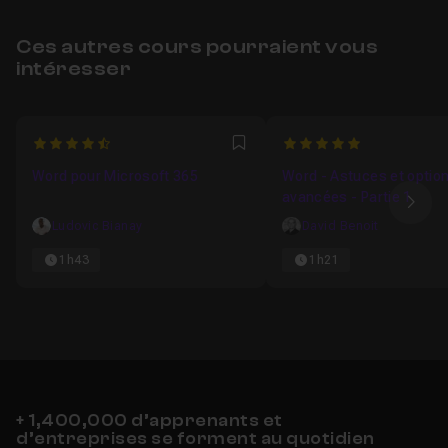
Ces autres cours pourraient vous
intéresser
4.6666666666667
5
Favori
Word pour Microsoft 365
Word - Astuces et optio
avancées - Partie 1
Ima
Ludovic Bianay
David Benoit
1h43
1h21
+ 1,400,000 d’apprenants et
d’entreprises se forment au quotidien