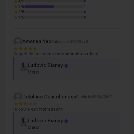
4/5
0
Fonctionnalité de recherche de composants W
Leçon 3
3/5
1
2/5
0
1/5
0
Recherche intelligente
01m12
Leçon 4
Amenan Yao
Publié le 03/06/2020
Partage et coédition simultanée
05m14
Leçon 5
5
Rappel de certaines fonctionnalités utiles
Ludovic Bianay
Mises en forme des formes
02m08
Leçon 6
Merci
Delphine Descollonges
Publié le 08/04/2022
3
le cours est intéressant
Ludovic Bianay
Merci