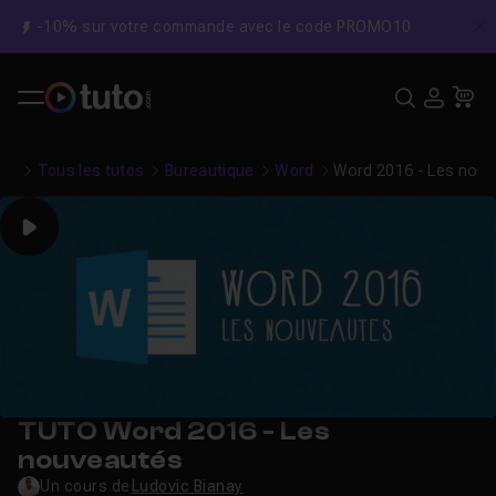
-10% sur votre commande avec le code PROMO10
C
Recher
USE
Pa
Tous les tutos
Bureautique
Word
Word 2016 - Les nou
Play
TUTO Word 2016 - Les
nouveautés
Un cours de
Ludovic Bianay