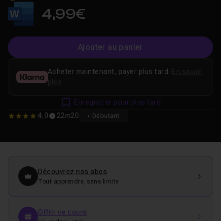
4,99€
Ajouter au panier
Acheter maintenant, payer plus tard.
En savoir
plus
Enregistrer pour plus tard
4,0
22m20
Débutant
4
Découvrez nos abos
Tout apprendre, sans limite
Offrir ce cours