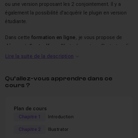
ou une version proposant les 2 conjointement. Il y a
également la possibilité d'acquérir le plugin en version
étudiante.
Dans cette
formation en ligne
, je vous propose de
découvrir Fontself
, sur Photoshop et sur Illustrator afin
de comprendre
comment réaliser vos typographies.
Lire la suite de la description
Qu’allez-vous apprendre dans ce
Tuto Découverte de
Fontself
cours ?
pour Photoshop et Illustrator
Plan de cours
Ce
tutoriel en vidéo
vous permettra :
Chapitre 1
Introduction
De découvrir
Fontself
,
Chapitre 2
Illustrator
De créer une typographie dans Illustrator,