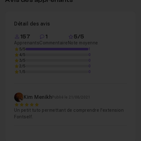
Chapitre 3 : Photoshop
39m01
Détail des avis
Chapitre 4 : Conclusion
50s
157
1
5/5
Apprenants
Commentaire
Note moyenne
5/5
1
4/5
0
3/5
0
2/5
0
1/5
0
Kim Menikh
Publié le 21/08/2021
5
Un petit tuto permettant de comprendre l'extension
Fontself.