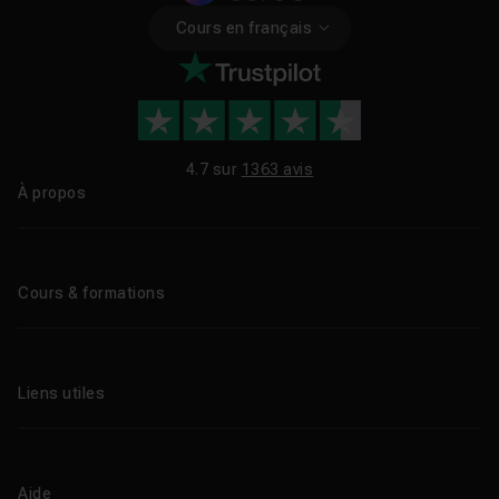
Cours en français
4.7 sur
1363 avis
À propos
Qui sommes-nous ?
Le blog
Cours & formations
Tous les tutos
Formations éligibles CPF
Liens utiles
Formations certifiantes
Formations IA
Entreprises
Tutos gratuits
Abonnement Tuto.com
Aide