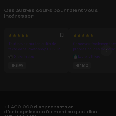
Ces autres cours pourraient vous
intéresser
4.6666666666667
5
Favori
Tout savoir sur les outils de
Concevoir facilement se
texte dans Photoshop CC 2021
propres polices de cara
Ima
avec Adobe Illustrator et
Olivier Krakus
Laurent Briere
Fontself
2h09
1h12
+ 1,400,000 d’apprenants et
d’entreprises se forment au quotidien