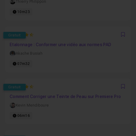
Thierry Philippon
10m23
4.375
Gratuit
Favo
Etalonnage : Conformer une vidéo aux normes PAD
Akache Busiah
07m32
4.9166666666667
Gratuit
Favo
Comment Corriger une Teinte de Peau sur Premiere Pro
Kevin Mendiboure
06m16