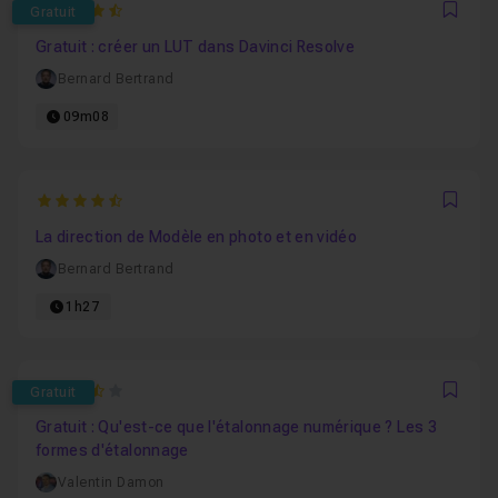
4.4666666666667
Gratuit
Favo
Gratuit : créer un LUT dans Davinci Resolve
Bernard Bertrand
09m08
4.875
Favo
La direction de Modèle en photo et en vidéo
Bernard Bertrand
1h27
3.6666666666667
Gratuit
Favo
Gratuit : Qu'est-ce que l'étalonnage numérique ? Les 3
formes d'étalonnage
Valentin Damon