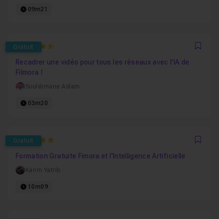
09m21
4.75
Gratuit
Favo
Recadrer une vidéo pour tous les réseaux avec l'IA de
Filmora !
Souléimane Aslam
03m20
5
Gratuit
Favo
Formation Gratuite Fimora et l'Intelligence Artificielle
Karim Yatrib
10m09