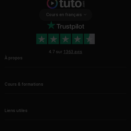
Cours en français
4.7 sur
1363 avis
À propos
Qui sommes-nous ?
Le blog
Cours & formations
Tous les tutos
Formations éligibles CPF
Liens utiles
Formations certifiantes
Formations IA
Entreprises
Tutos gratuits