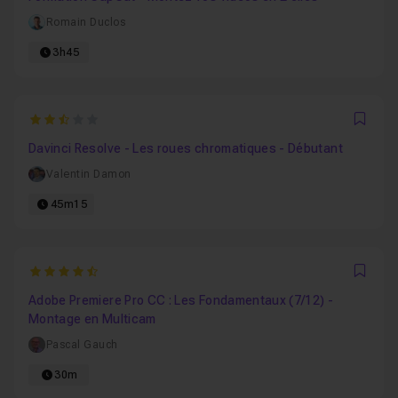
Romain Duclos
3h45
2.6666666666667
Favo
Davinci Resolve - Les roues chromatiques - Débutant
Valentin Damon
45m15
4.9285714285714
Favo
Adobe Premiere Pro CC : Les Fondamentaux (7/12) -
Montage en Multicam
Pascal Gauch
30m