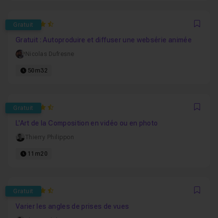
4.8571428571429
Gratuit
Favo
Gratuit : Autoproduire et diffuser une websérie animée
Nicolas Dufresne
50m32
4.625
Gratuit
Favo
L'Art de la Composition en vidéo ou en photo
Thierry Philippon
11m20
4.5
Gratuit
Favo
Varier les angles de prises de vues