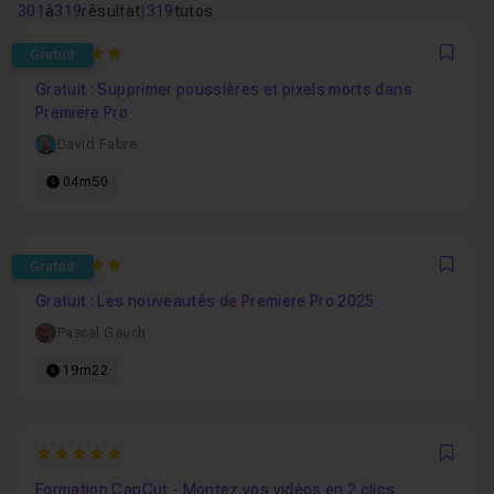
301
à
319
résultat
|
319
tutos
5
Gratuit
Favo
Gratuit : Supprimer poussières et pixels morts dans
Premiere Pro
David Fabre
04m50
5
Gratuit
Favo
Gratuit : Les nouveautés de Premiere Pro 2025
Pascal Gauch
19m22
5
Favo
Formation CapCut - Montez vos vidéos en 2 clics