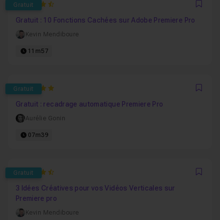
4.8125
Gratuit
Favo
Gratuit : 10 Fonctions Cachées sur Adobe Premiere Pro
Kevin Mendiboure
11m57
5
Gratuit
Favo
Gratuit : recadrage automatique Premiere Pro
Aurélie Gonin
07m39
4.6666666666667
Gratuit
Favo
3 Idées Créatives pour vos Vidéos Verticales sur
Premiere pro
Kevin Mendiboure