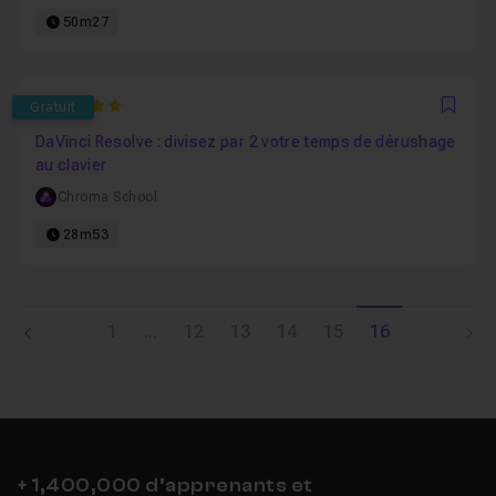
50m27
5
Gratuit
Favo
DaVinci Resolve : divisez par 2 votre temps de dérushage
au clavier
Chroma School
28m53
1
...
12
13
14
15
16
+ 1,400,000 d’apprenants et