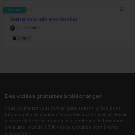
4.1111111111111
Gratuit
Favo
Réaliser de la veille avec NetVibes
Olivier Krakus
35m54
Des vidéos gratuites à télécharger !
Vous souhaitez vous former gratuitement, grâce à des
tuto en vidéo de qualité ? Vous êtes au bon endroit. Même
si notre plateforme propose des contenus de formation
premiums, plus de 1 500 vidéos gratuites sont à votre
disposition !