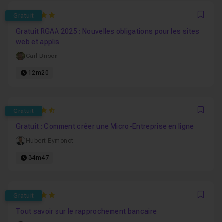
5
Gratuit
Favo
Gratuit RGAA 2025 : Nouvelles obligations pour les sites
web et applis
Carl Brison
12m20
4.75
Gratuit
Favo
Gratuit : Comment créer une Micro-Entreprise en ligne
Hubert Eymonot
34m47
5
Gratuit
Favo
Tout savoir sur le rapprochement bancaire