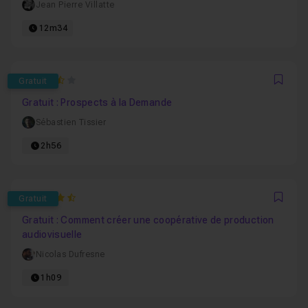
Jean Pierre Villatte
12m34
3.5384615384615
Gratuit
Favo
Gratuit : Prospects à la Demande
Sébastien Tissier
2h56
4.2857142857143
Gratuit
Favo
Gratuit : Comment créer une coopérative de production
audiovisuelle
Nicolas Dufresne
1h09