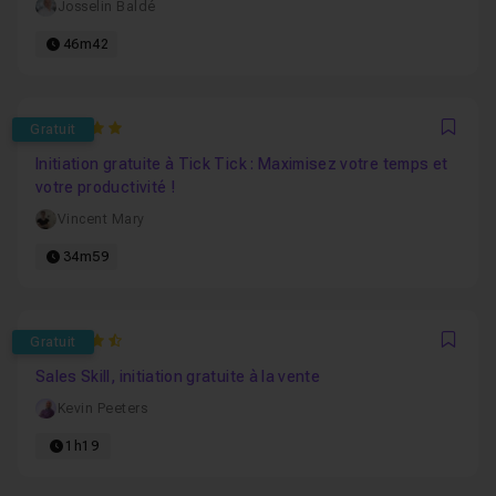
Josselin Baldé
46m42
5
Gratuit
Favo
Initiation gratuite à Tick Tick : Maximisez votre temps et
votre productivité !
Vincent Mary
34m59
4.8333333333333
Gratuit
Favo
Sales Skill, initiation gratuite à la vente
Kevin Peeters
1h19