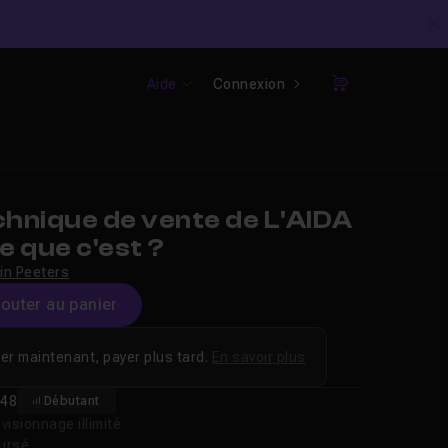
C
Aide
Connexion
Panier
hnique de vente de L'AIDA
ce que c'est ?
in Peeters
jouter au panier
er maintenant, payer plus tard.
En savoir plus
48
Débutant
isionnage illimité
oursé