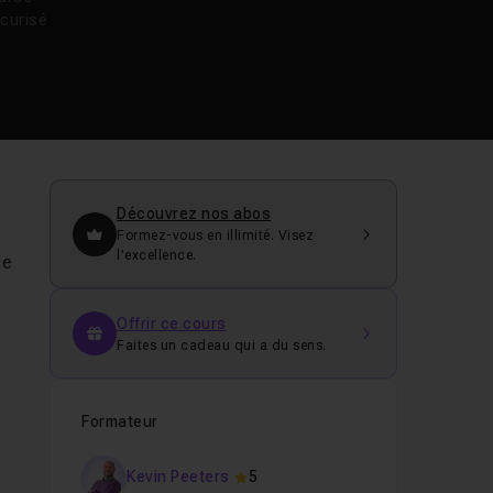
curisé
Découvrez nos abos
Formez-vous en illimité. Visez
l’excellence.
e
Offrir ce cours
Faites un cadeau qui a du sens.
Formateur
Kevin Peeters
5