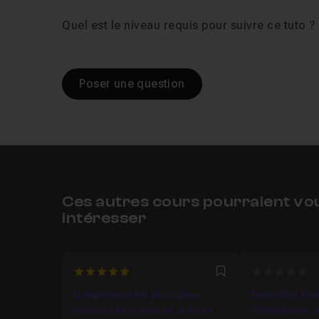
Quel est le niveau requis pour suivre ce tuto ?
Poser une question
Ces autres cours pourraient vo
intéresser
5
0
Favori
Comprendre les principaux
Formation Re
aspects du métier de la vente
Commercial : 