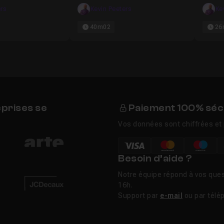
meilleur vendeur
pour F
rs
Kevin Peeters
Ke
Inoubl
40m02
26
eprises se
Paiement 100% séc
Vos données sont chiffrées et 
Besoin d’aide ?
Notre équipe répond à vos ques
16h.
Support par
e-mail
ou par télé