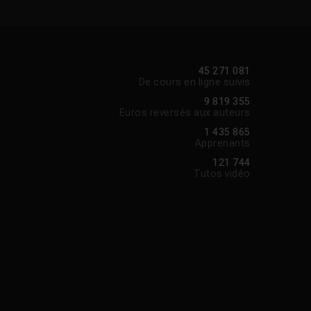
45 271 081
De cours en ligne suivis
9 819 355
Euros reversés aux auteurs
1 435 865
Apprenants
121 744
Tutos vidéo