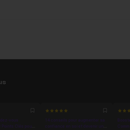
us
5
5
Favori
Favori
ndez-vous
14 conseils pour augmenter sa
Boost
8 Points Clés pour
confiance en soi et devenir un
Commer