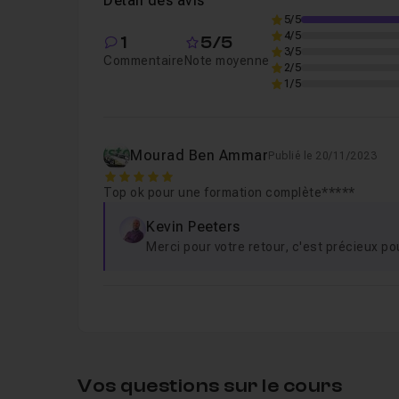
Détail des avis
5/5
4/5
1
5/5
Leçon 6
I = Intérêt
01m54
3/5
Commentaire
Note moyenne
2/5
1/5
Leçon 7
D = Désir
01m35
Mourad Ben Ammar
Publié le 20/11/2023
Leçon 8
A = Action
04m06
5
Top ok pour une formation complète*****
Kevin Peeters
Leçon 9
Remerciements
02m29
Merci pour votre retour, c'est précieux pou
Vos questions sur le cours