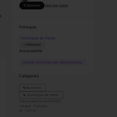
S'abonner
Voir ses cours
s
ase
Prérequis
Technique de Vente
Débutant
re,
Accessibilité
ents
Sous-titres français (autogénérés)
Catégories
Business
vous
Technique de Vente
ous
Cours publié le 03/07/2023
Langue : Français
ID : 191121