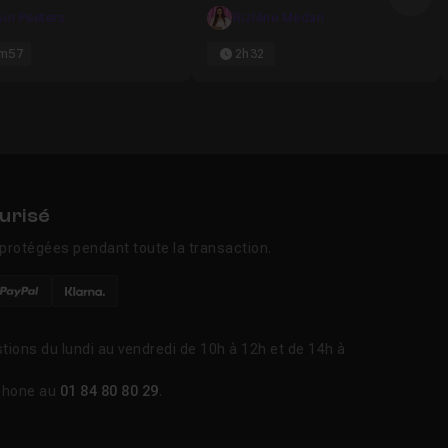
Ima
aire une Impression
vin Peeters
Rizlène Medari
iable !
m57
2h32
urisé
protégées pendant toute la transaction.
tions du lundi au vendredi de 10h à 12h et de 14h à
phone au
01 84 80 80 29
.