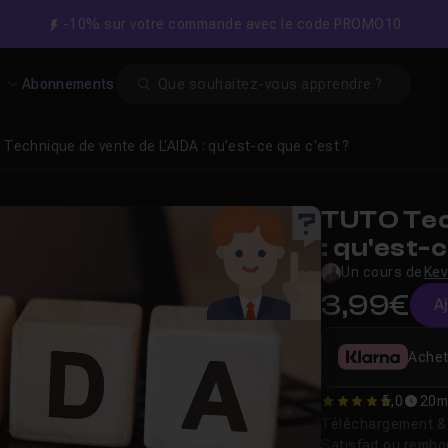
-10% sur votre commande avec le code PROMO10
Search
s
Abonnements
Technique de vente de L'AIDA : qu'est-ce que c'est ?
TUTO Tec
: qu'est-
Un cours de
Kev
3,99€
A
Achet
5,0
20m
5
Téléchargement & v
Satisfait ou remb