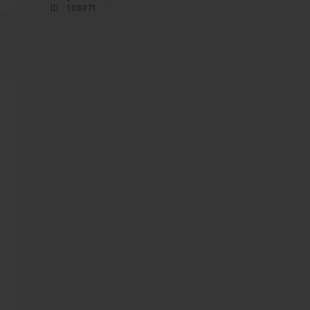
ID : 108971
as à