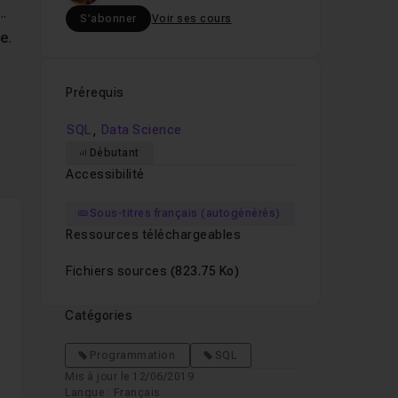
..
S'abonner
Voir ses cours
re
.
Prérequis
ase
,
SQL
Data Science
Débutant
ce
Accessibilité
Sous-titres français (autogénérés)
Ressources téléchargeables
Fichiers sources
(823.75 Ko)
Catégories
Programmation
SQL
Mis à jour le 12/06/2019
Langue : Français