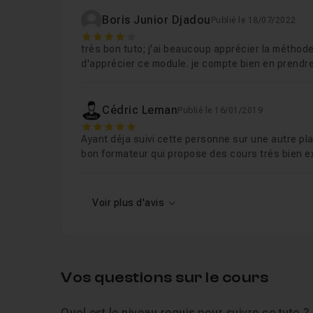
Chapitre 4 : La commande JOIN
29m19
Boris Junior Djadou
Publié le 18/07/2022
4
Chapitre 5 : Cas pratiques
39m03
très bon tuto; j'ai beaucoup apprécier la méthode
d'apprécier ce module. je compte bien en prendre
Cédric Leman
Publié le 16/01/2019
5
Ayant déja suivi cette personne sur une autre pla
bon formateur qui propose des cours trés bien e
Voir plus d'avis
Vos questions sur le cours
Quel est le niveau requis pour suivre ce tuto ?