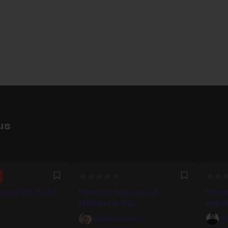
us
1765
0
0
Favori
Favori
angage SQL de A à
Formation Data analyst :
Format
Maîtrisez le SQL
requêt
donné
Sébastien Daviot
Cl