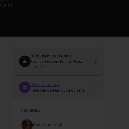
curisé
Découvrez nos abos
Formez-vous en illimité. Visez
l’excellence.
Offrir ce cours
Faites un cadeau qui a du sens.
Formateur
Rod Paris
4,8