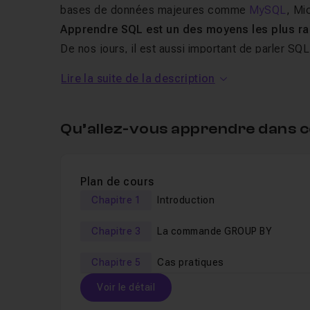
bases de données majeures comme
MySQL
, Mi
Apprendre SQL est un des moyens les plus ra
De nos jours, il est aussi important de parler SQL
Lire la suite de la description
Dans cette
formation en vidéo
, vous allez
appr
de données d'un magasin de location de DVDs. C
projets
et d'opportunités pour que vous puissie
Qu’allez-vous apprendre dans c
que vous apprenez à l'aide des commandes et re
La formation en quelques chiffres :
Plan de cours
Chapitre 1
Introduction
Plus de 2 heures de vidéos - rapides et conc
soyez opérationnel rapidement.
Chapitre 3
La commande GROUP BY
3 chapitres pour maîtriser SQL
Chapitre 5
Cas pratiques
1 chapitre 100% pratique avec pas moins de 
Voir le détail
Apprentissage entièrement sur un cas concret