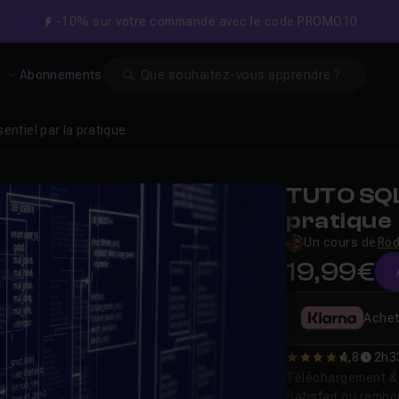
-10% sur votre commande avec le code PROMO10
Search
s
Abonnements
sentiel par la pratique
TUTO SQL 
pratique
Un cours de
Rod
19,99€
Achet
4,8
2h3
4.75
Téléchargement & v
Satisfait ou remb