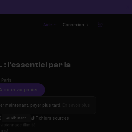
C
Aide
Connexion
Panier
: l'essentiel par la
 Paris
Ajouter au panier
er maintenant, payer plus tard.
En savoir plus
3
Fichiers sources
Débutant
isionnage illimité
oursé