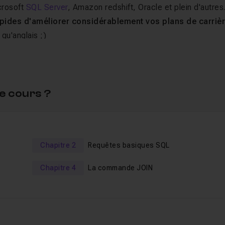
crosoft
SQL Server
, Amazon redshift, Oracle et plein d'autres.
pides d'améliorer considérablement vos plans de carriè
 qu'anglais ;)
endre
rapidement SQL
sur des
cas concrets
issus d'une b
e cours est également rempli d'
exercices
, de
défis
, de
z
pratiquer directement ce que vous apprenez
. Appliquez 
e cours ?
quêtes adaptées à chaque étape de votre apprentissage.
Chapitre 2
Requêtes basiques SQL
ise, seulement le nécessaire expliqué pour que vous
Chapitre 4
La commande JOIN
9 challenges
 (étude de la base de données d'un magasin de location de