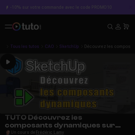
-10% sur votre commande avec le code PROMO10
C
Recher
USE
Pa
Tous les tutos
CAO
SketchUp
Découvrez les composan
Play
TUTO Découvrez les
composants dynamiques sur
Sketchup
Un cours de
Frédéric Lamy