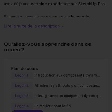
ayez déjà une
certaine expérience sur SketchUp Pro.
Ensemble, nous allons plonger dans
le monde
fascinant des composants dynamiques
.
Lire la suite de la description
Si vous voulez en connaître d'avantage, voici un tuto
plus complet :
Qu’allez-vous apprendre dans ce
> Animez vos objets avec les composants dynamiques
cours ?
N'oubliez pas de laisser votre avis après le visionnage.
Bon Tuto 👍
Plan de cours
Leçon 1
Introduction aux composants dynamiques
Leçon 2
Afficher les attributs d'un composant dynamique
Leçon 3
Intéragir avec un composant dynamique
Leçon 4
Le meilleur pour la fin