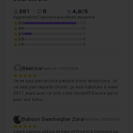
281
8
4,8/5
Apprenants
Commentaires
Note moyenne
5/5
7
4/5
0
3/5
1
2/5
0
1/5
0
Béatrice
Publié le 11/07/2024
5
Je ne suis pas encore passée à une version pro. Je
ne sais pas laquelle choisir ,je suis habituée à make
2017 ,mais avec ce tuto c’est tentant!! Encore merci
pour vos tutos
Babouri Swartvagher Zora
Publié le 27/02/2024
5
cours concis, précis et clair et Fred m'a transmis sa