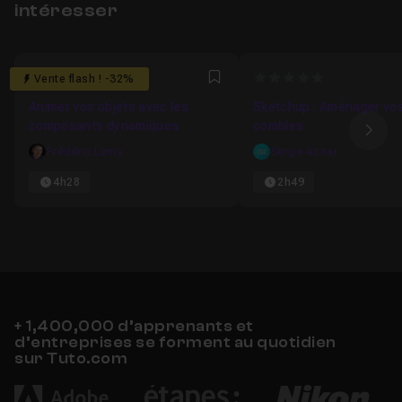
intéresser
4.4285714285714
0
Vente flash ! -32%
Favori
Animer vos objets avec les
Sketchup : Aménager vo
composants dynamiques
combles
Ima
Frédéric Lamy
Serge Aznar
4h28
2h49
+ 1,400,000 d’apprenants et
d’entreprises se forment au quotidien
sur Tuto.com