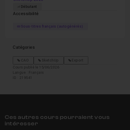
Débutant
Accessibilité
Sous-titres français (autogénérés)
Catégories
CAO
SketchUp
Export
Cours publié le 15/06/2026
Langue : Français
ID : 219541
Ces autres cours pourraient vous
intéresser