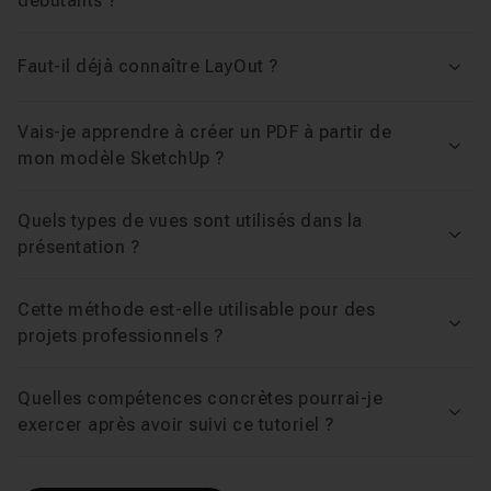
concrète et immédiatement applicable à vos propres
débutants ?
dossiers.
Cette formation est réalisée sur la
version 2026 de
Faut-il déjà connaître LayOut ?
Voir
SketchUp
.
Vais-je apprendre à créer un PDF à partir de
Lancez-vous : à la fin du cours, vous saurez
Voir
mon modèle SketchUp ?
transformer n'importe quel modèle SketchUp en
présentation PDF impeccable.
Quels types de vues sont utilisés dans la
Voir
présentation ?
Cette méthode est-elle utilisable pour des
Voir
projets professionnels ?
Quelles compétences concrètes pourrai-je
Voir
exercer après avoir suivi ce tutoriel ?