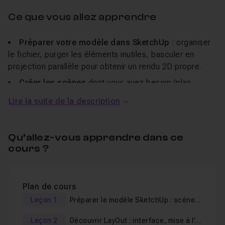
Ce que vous allez apprendre
Préparer votre modèle dans SketchUp
: organiser
le fichier, purger les éléments inutiles, basculer en
projection parallèle pour obtenir un rendu 2D propre.
Créer les scènes
dont vous avez besoin (plan,
coupe, perspective) pour les retrouver en un clic dans
Lire la suite de la description
LayOut.
Maîtriser l'interface LayOut
et construire un
document à partir d'un format A3 paysage professionnel.
Qu’allez-vous apprendre dans ce
cours ?
Sortir vos plans à l'échelle
(1/20, 1/50, 1/100), ce
que SketchUp seul ne permet pas.
Construire un cartouche réutilisable
avec
Plan de cours
insertions automatiques (date de modification mise à
Leçon 1
Préparer le modèle SketchUp : scènes, plan, coupe et perspective
jour toute seule).
Ajouter cotations, textes et éléments
de la
Leçon 2
Découvrir LayOut : interface, mise à l'échelle et cartouche