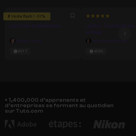
4.7631578947368
5
Vente flash ! -31%
Favori
Layout les fondamentaux
LayOut - Tout Savoir sur
en Page
Ima
Frédéric Lamy
Jean-Michel Rosee
8h17
4h50
+ 1,400,000 d’apprenants et
d’entreprises se forment au quotidien
sur Tuto.com