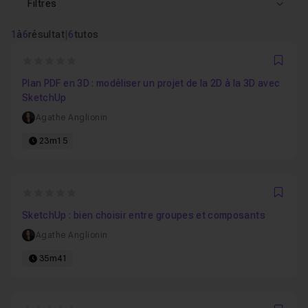
Filtres
1
à
6
résultat
|
6
tutos
0
Favo
Plan PDF en 3D : modéliser un projet de la 2D à la 3D avec
SketchUp
Agathe Anglionin
23m15
0
Favo
SketchUp : bien choisir entre groupes et composants
Agathe Anglionin
35m41