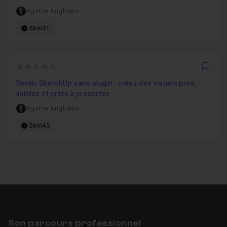
Agathe Anglionin
38m31
0
Favo
Rendu SketchUp sans plugin : créez des visuels pros,
lisibles et prêts à présenter
Agathe Anglionin
36m43
Son parcours professionnel