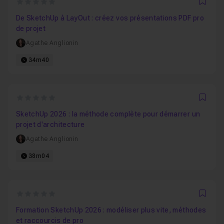
0
Favo
De SketchUp à LayOut : créez vos présentations PDF pro
de projet
Agathe Anglionin
34m40
0
Favo
SketchUp 2026 : la méthode complète pour démarrer un
projet d'architecture
Agathe Anglionin
38m04
0
Favo
Formation SketchUp 2026 : modéliser plus vite, méthodes
et raccourcis de pro