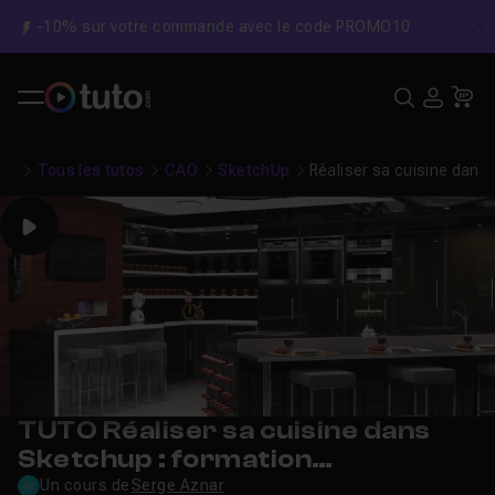
-10% sur votre commande avec le code PROMO10
C
Recher
USE
Pa
Tous les tutos
CAO
SketchUp
Réaliser sa cuisine dans
Play
TUTO Réaliser sa cuisine dans
Sketchup : formation
aménagement d'intérieur
Un cours de
Serge Aznar