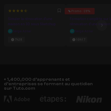
4.6666666666667
4.8571428571429
Promo -28%
Favori
Simuler la rénovation d'une
Formation complète sur l
maison en 3D sous Sketchup
rénovation d'une maison
Ima
sous Sketchup
Serge Aznar
Serge Aznar
7h28
10h17
+ 1,400,000 d’apprenants et
d’entreprises se forment au quotidien
sur Tuto.com