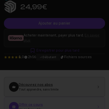
24,99€
Ajouter au panier
Acheter maintenant, payer plus tard.
En savoir
plus
Enregistrer pour plus tard
5,0
2h56
Fichiers sources
Débutant
5
Découvrez nos abos
Tout apprendre, sans limite
Offrir ce cours