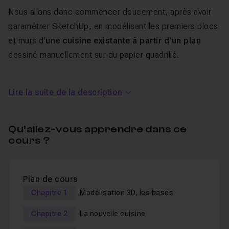
Nous allons donc commencer doucement, après avoir
paramétrer SketchUp, en modélisant les premiers blocs
et murs d'
une cuisine existante à partir d'un plan
dessiné manuellement sur du papier quadrillé.
Nous entrerons ensuite dans de la
modélisation un peu
Lire la suite de la description
plus poussée
, en
élevant en 3d une cuisine moderne
qui devra remplacer l'ancienne, en respectant l'espace
disponible. Cette étape ce fera meuble par meuble et
Qu’allez-vous apprendre dans ce
toujours pas à pas.
cours ?
Après cette prise en main efficace de la modélisation
3D au sein de Sketchup, viendra le moment d'importer
Plan de cours
des images et textures afin de les utiliser sur notre
Chapitre 1
Modélisation 3D, les bases
modèle 3D.
Nous verrons comment intégrer et utiliser des
Chapitre 2
La nouvelle cuisine
composants téléchargés et donc créés par d'autres