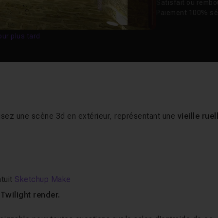
Satisfait ou remb
Paiement 100% sé
our plus tard
alisez une scène 3d en extérieur, représentant une
vieille ruel
atuit
Sketchup Make
t
Twilight render.