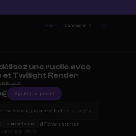
C
Aide
Connexion
Panier
élisez une ruelle avec
 et Twilight Render
déric Lamy
9€
Ajouter au panier
er maintenant, payer plus tard.
En savoir plus
6
Fichiers sources
Intermédiaire
isionnage illimité