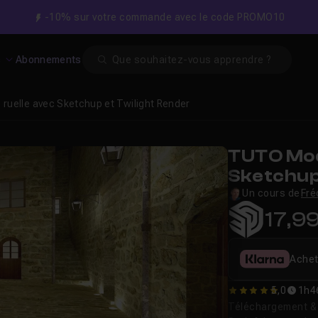
-10% sur votre commande avec le code PROMO10
Search
s
Abonnements
ruelle avec Sketchup et Twilight Render
TUTO Mod
Sketchup
Un cours de
Fré
17,9
Achet
5,0
1h4
5
Téléchargement & v