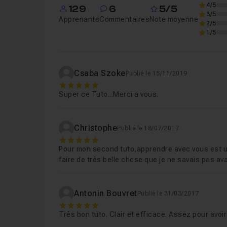
4/5
129
6
5/5
Leçon 6
6 modélisation de la tuyauterie
3/5
Apprenants
Commentaires
Note moyenne
2/5
1/5
Leçon 7
7 la lanterne
09m32
Csaba Szoke
Publié le 15/11/2019
Leçon 8
8 texturing
17m59
5
Super ce Tuto...Merci a vous.
Leçon 9
9 paramétrage des lumières
11
Christophe
Publié le 18/07/2017
5
Pour mon second tuto,apprendre avec vous est un 
Leçon 10
10 paramétrage des textures
0
faire de très belle chose que je ne savais pas ava
Leçon 11
11 création du lavoir et des spots a
Antonin Bouvret
Publié le 31/03/2017
5
Très bon tuto. Clair et efficace. Assez pour avoi
Leçon 12
12 export jpeg
01m16