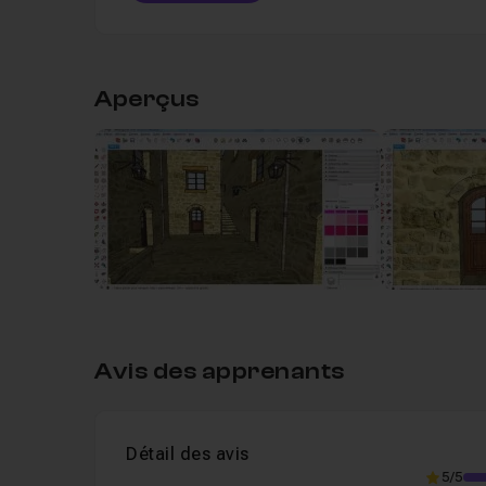
Table des matières
Aperçus
Leçon 1
1 introduction
07m41
Voir
Leçon 2
2 création du plan
04m19
Leçon 3
3 création de la fenêtre
09m12
Leçon 4
4 création de la porte
08m32
Avis des apprenants
Leçon 5
5 mise en place des portes et fenê
Détail des avis
5/5