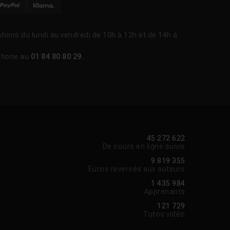
tions du lundi au vendredi de 10h à 12h et de 14h à
phone au
01 84 80 80 29
.
45 272 622
De cours en ligne suivis
9 819 355
Euros reversés aux auteurs
1 435 984
Apprenants
121 729
Tutos vidéo