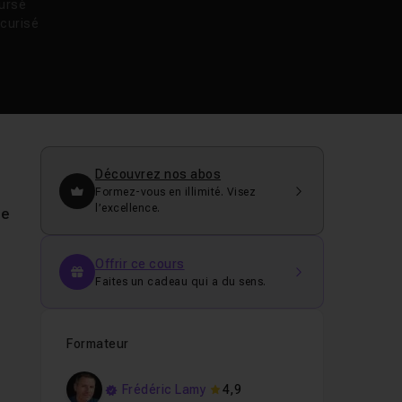
oursé
curisé
Découvrez nos abos
Formez-vous en illimité. Visez
l’excellence.
le
Offrir ce cours
Faites un cadeau qui a du sens.
Formateur
Frédéric Lamy
4,9