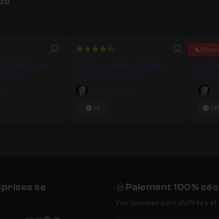
us
4.5454545454545
4.694
Prom
Favori
Favori
oft d'après une
Sketchup : Rendu d'intérieur
Bundle
ketchUp
avec lumière du jour
Compl
amy
Frédéric Lamy
Fr
1h
18
eprises se
Paiement 100% séc
Vos données sont chiffrées et 