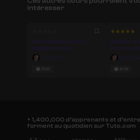
Ces autres cours pourraient vo
intéresser
0
5
Favori
Sketchup Rendu extérieur :
Modéliser un l
Modélisez une rue
photo avec S
Frédéric Lamy
Frédéric L
2h02
3h36
+ 1,400,000 d’apprenants et d’entr
forment au quotidien sur Tuto.com