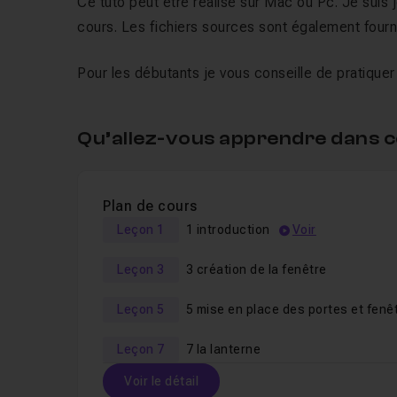
Ce tuto peut être réalisé sur Mac ou Pc. Je suis 
cours. Les fichiers sources sont également fourn
Pour les débutants je vous conseille de pratiquer 
Qu’allez-vous apprendre dans c
Plan de cours
Leçon 1
1 introduction
Voir
Leçon 3
3 création de la fenêtre
Leçon 5
5 mise en place des portes et fenê
Leçon 7
7 la lanterne
Voir le détail