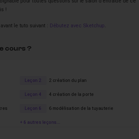
joignable pour toutes questions sur le salon d'entraide de ce
is !
avant le tuto suivant :
Débutez avec Sketchup
.
e cours ?
Leçon 2
2 création du plan
Leçon 4
4 création de la porte
tres
Leçon 6
6 modélisation de la tuyauterie
+ 6 autres leçons…