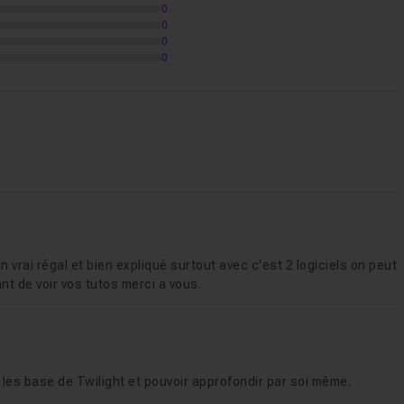
0
04m27
0
0
0
m34
vrai régal et bien expliqué surtout avec c'est 2 logiciels on peut
7m26
nt de voir vos tutos merci a vous.
u sol
09m26
r les base de Twilight et pouvoir approfondir par soi même.