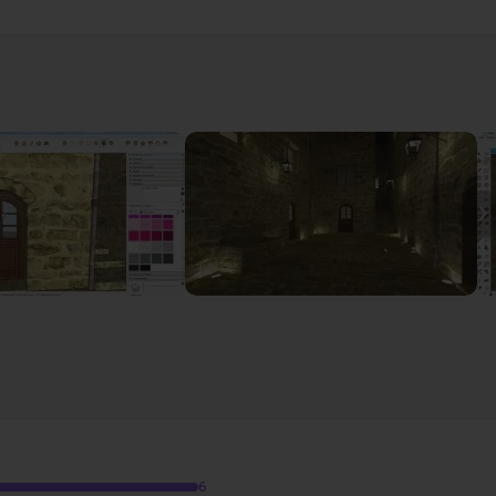
I
tres
07m28
6