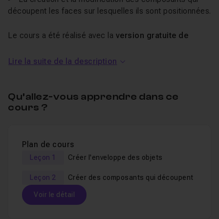
découpent les faces sur lesquelles ils sont positionnées.
Le cours a été réalisé avec la
version gratuite de
Sketchup : Make 2017
(mais est compatible avec
Lire la suite de la description
autres version du logiciel).
Je reste disponible dans le
salon d'entraide
pour
Qu’allez-vous apprendre dans ce
répondre à vos éventuelles questions.
cours ?
Des
fichiers de travail sont fournis
. Enfin, un
QCM
est
à votre disposition pour valider vos compétences en
matière d'enveloppe des objets 3D.
Plan de cours
Leçon 1
Créer l'enveloppe des objets
Bon tuto !
Leçon 2
Créer des composants qui découpent
Voir le détail