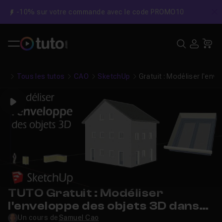
-10% sur votre commande avec le code PROMO10
C
Recher
USE
Pa
Tous les tutos
CAO
SketchUp
Gratuit : Modéliser l'en
Play
TUTO Gratuit : Modéliser
l'enveloppe des objets 3D dans
Sketchup
Un cours de
Samuel Cao