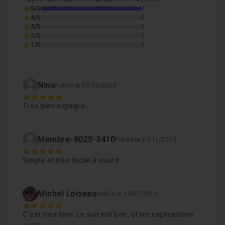
5/5
5
4/5
0
3/5
0
2/5
0
1/5
0
Nine
Publié le 02/02/2020
5
Très bien expliqué .
Membre-8025-3410
Publié le 27/11/2019
5
Simple et très facile à suivre
Michel Loiseau
Publié le 27/07/2019
5
C'est très bien. Le son est bon, et les explications