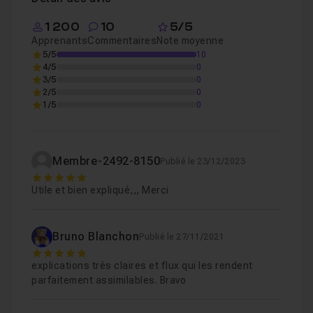
1 200
10
5/5
Apprenants
Commentaires
Note moyenne
5/5
10
4/5
0
3/5
0
2/5
0
1/5
0
Membre-2492-8150
Publié le 23/12/2023
5
Utile et bien expliqué,,, Merci
Bruno Blanchon
Publié le 27/11/2021
5
explications très claires et flux qui les rendent
parfaitement assimilables. Bravo