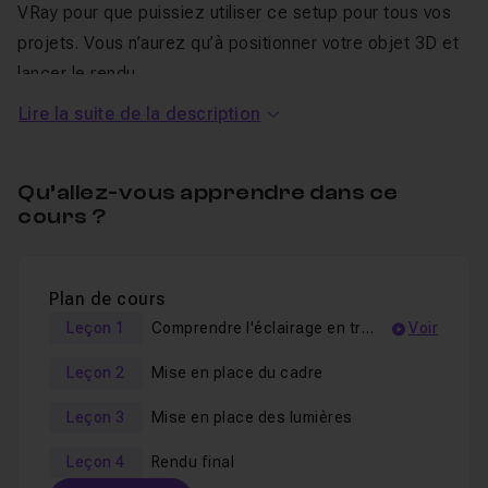
VRay pour que puissiez utiliser ce setup pour tous vos
projets. Vous n’aurez qu’à positionner votre objet 3D et
lancer le rendu.
Lire la suite de la description
Au programme de ce tuto
Maîtriser l'éclairage en trois
Qu’allez-vous apprendre dans ce
points sur VRay pour SketchUp
cours ?
Dans cette formation je vous montrerai :
Plan de cours
Comment créer un point de
vue
efficace,
Leçon 1
Comprendre l'éclairage en trois points
Voir
Comment créer l'éclairage en trois points,
Leçon 2
Mise en place du cadre
Comment exporter votre rendu final.
Leçon 3
Mise en place des lumières
Je m’appelle Timothée, je suis modélisateur 3D certifié.
Leçon 4
Rendu final
Je suis formateur Sketchup dans les écoles d’art et