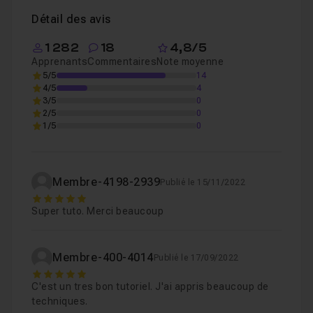
Détail des avis
Ajouter des cotations et créer le plan 3D
01
Leçon 2
1 282
18
4,8/5
Apprenants
Commentaires
Note moyenne
5/5
14
Créer une image en noir et blanc avec les Style
Leçon 3
4/5
4
3/5
0
2/5
0
1/5
0
Choisir le format d'impression et l'échelle du pl
Leçon 4
Membre-4198-2939
Publié le 15/11/2022
5
Super tuto. Merci beaucoup
Membre-400-4014
Publié le 17/09/2022
5
C'est un tres bon tutoriel. J'ai appris beaucoup de
techniques.