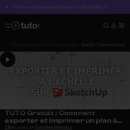
-10% sur votre commande avec le code PROMO10
C
Recher
USE
Pa
Tous les tutos
CAO
SketchUp
Gratuit : Comment exporte
Play
TUTO Gratuit : Comment
exporter et imprimer un plan à
l'échelle sur SketchUp ?
Un cours de
Timothée Meyrieux