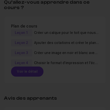
Qu’allez-vous apprendre dans ce
cours ?
Plan de cours
Leçon 1
Créer un calque pour le toit que nous masquerons par la suite.
Leçon 2
Ajouter des cotations et créer le plan 3D
Leçon 3
Créer une image en noir et blanc avec les Styles.
Leçon 4
Choisir le format d'impression et l'échelle du plan.
Voir le détail
Table des matières
Avis des apprenants
Créer un calque pour le toit que nous masquero
Leçon 1