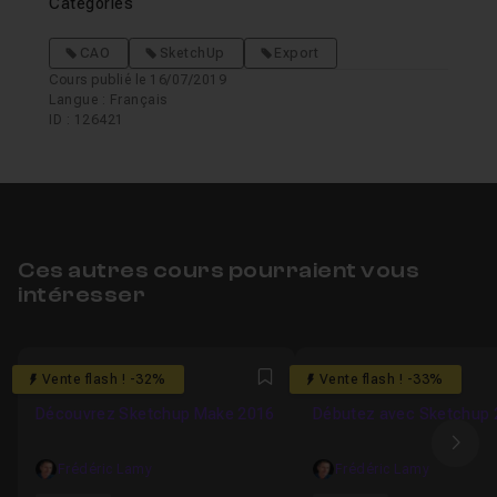
Catégories
CAO
SketchUp
Export
Cours publié le 16/07/2019
Langue : Français
ID : 126421
Ces autres cours pourraient vous
intéresser
5
4.8666666666667
Vente flash ! -32%
Vente flash ! -33%
Favori
Découvrez Sketchup Make 2016
Débutez avec Sketchup 
Ima
Frédéric Lamy
Frédéric Lamy