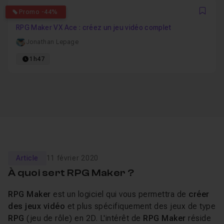
4.4
Promo -44%
Favo
RPG Maker VX Ace : créez un jeu vidéo complet
Jonathan Lepage
1h47
Article
11 février 2020
À quoi sert RPG Maker ?
RPG Maker
est un logiciel qui vous permettra de
créer
des jeux vidéo
et plus spécifiquement des jeux de type
RPG
(jeu de rôle) en 2D. L'intérêt de
RPG Maker
réside