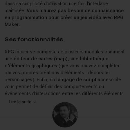
dans sa simplicité d'utilisation une fois l'interface
maîtrisée.
Vous n'aurez pas besoin de connaissance
en programmation pour créer un jeu vidéo
avec
RPG
Maker.
Ses fonctionnalités
RPG maker se compose de plusieurs modules comment
une
éditeur de cartes (map)
, une
bibliothèque
d'éléments graphiques
(que vous pouvez compléter
par vos propres créations d'éléments : décors ou
personnages). Enfin, un
langage de script
accessible
vous permet de définir des comportements ou
événements d'interactions entre les différents éléments
de votre jeu vidéo.
Lire la suite
Plusieurs versions de
RPG Maker
sont proposées à des
prix allant du gratuit à 70$ environ (chacune des versions
proposent un essai gratuit).