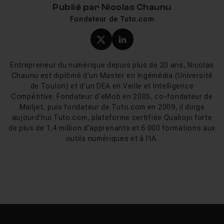
Publié par
Nicolas Chaunu
Fondateur de Tuto.com
RPG Maker MV
RPG Maker VX Ace
Profil X (twitter) de Nicol
Profil LinkedIn de Ni
RPG Maker VX
RPG Maker XP
Entrepreneur du numérique depuis plus de 20 ans, Nicolas
RPG Maker VX Lite (gratuit)
Chaunu est diplômé d'un Master en Ingémédia (Université
de Toulon) et d'un DEA en Veille et Intelligence
Tuto RPG Maker sur Tuto.com
Compétitive. Fondateur d'eMob en 2005, co-fondateur de
Mailjet, puis fondateur de Tuto.com en 2009, il dirige
aujourd'hui Tuto.com, plateforme certifiée Qualiopi forte
Vous êtes à la recherche d'un tutoriel portant sur
RPG
de plus de 1,4 million d'apprenants et 6 000 formations aux
Maker
? Retrouvez sur Tuto.com nos cours qui vous
outils numériques et à l'IA.
permettront de réaliser vos propres jeux vidéo !
Réalisés par des formateurs aguerris, vous deviendrez
très vite autonome.