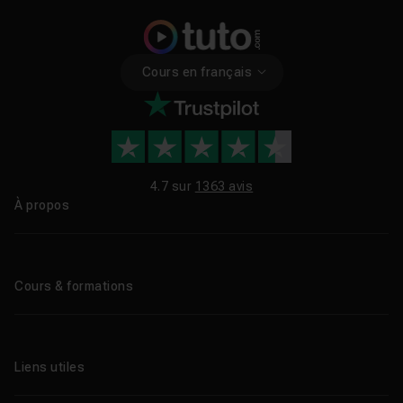
Cours en français
4.7 sur
1363 avis
À propos
Qui sommes-nous ?
Le blog
Cours & formations
Tous les tutos
Formations éligibles CPF
Liens utiles
Formations certifiantes
Formations IA