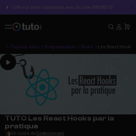
-10% sur votre commande avec le code PROMO10
C
Recher
USE
Pa
Tous les tutos
Programmation
React
Les React Hooks pa
Play
TUTO Les React Hooks par la
pratique
Un cours de
Codeconcept