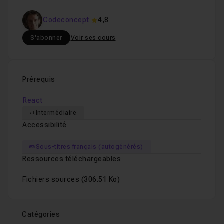
Chapitre 7 : Custom Hooks
1h10
Codeconcept
4,8
S'abonner
Voir ses cours
Prérequis
React
Intermédiaire
Accessibilité
Sous-titres français (autogénérés)
Ressources téléchargeables
Fichiers sources
(306.51 Ko)
Catégories