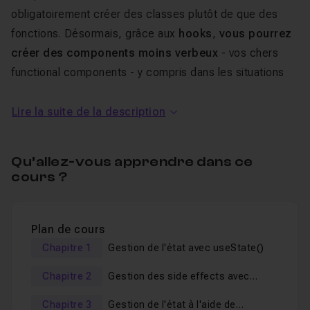
obligatoirement créer des classes plutôt de que des
fonctions. Désormais, grâce aux
hooks
,
vous pourrez
créer des components moins verbeux
- vos chers
functional components - y compris dans les situations
pré-citées.
Lire la suite de la description
Si l'on ajoute à cela la possibilité de créer des
custom
hook
s,
vos applications pourront devenir plus
Qu’allez-vous apprendre dans ce
composables
afin que des fonctionnalités requises par
cours ?
plusieurs components puissent être aisément
partagées.
Plan de cours
Sans doute avez-vous entendu dire que la combinaison
Chapitre 1
Gestion de l'état avec useState()
de certains hooks permet de remplacer Redux. C'est le
Chapitre 2
Gestion des side effects avec
cas dans certaines situations. Ainsi, Redux a encore de
useEffect()
beaux jours devant lui sur des gros projets mais pourra
Chapitre 3
Gestion de l'état à l'aide de