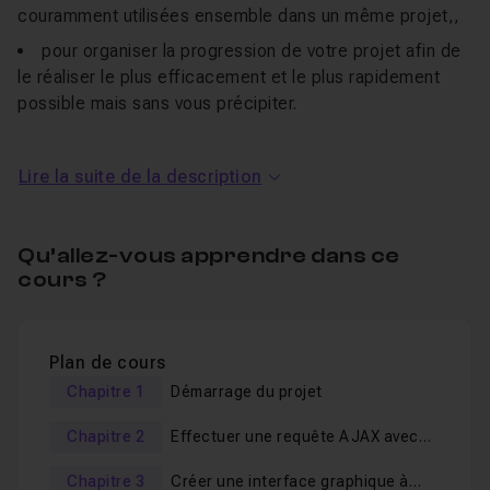
couramment utilisées ensemble dans un même projet,,
pour organiser la progression de votre projet afin de
le réaliser le plus efficacement et le plus rapidement
possible mais sans vous précipiter.
Lire la suite de la description
Au programme de ce tuto créer
Qu’allez-vous apprendre dans ce
un site ecommerce avec les React
cours ?
Hooks
Voici les notions qui vont être abordées dans ce
cours
Plan de cours
en vidéo
:
Chapitre 1
Démarrage du projet
Chapitre 2
Effectuer une requête AJAX avec
utilisation conjointe des
React Hooks
les plus
les Hooks
courants,
Chapitre 3
Créer une interface graphique à