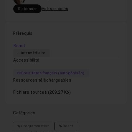
Chapitre 7 : Persister le caddie
07m37
S'abonner
Voir ses cours
Chapitre 8 : Améliorations diverses
17m59
Prérequis
Chapitre 9 : Créer une animation avec React-Spring
React
Intermédiaire
Accessibilité
Sous-titres français (autogénérés)
Ressources téléchargeables
Fichiers sources
(209.27 Ko)
Catégories
Programmation
React