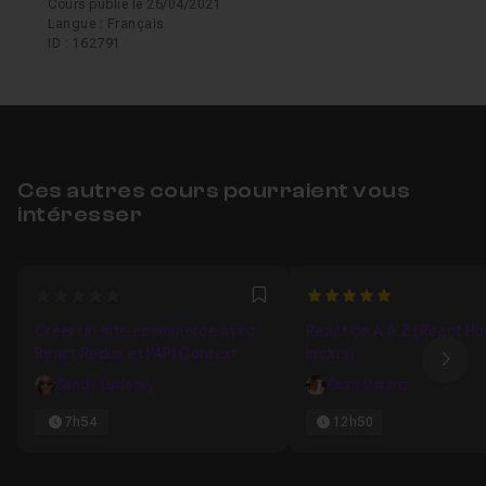
Cours publié le 26/04/2021
Langue : Français
ID : 162791
Ces autres cours pourraient vous
intéresser
0
5
Favori
Créer un site ecommerce avec
React de A à Z (React H
React Redux et l'API Context
inclus)
Ima
Sandy Ludosky
Enzo Ustariz
7h54
12h50