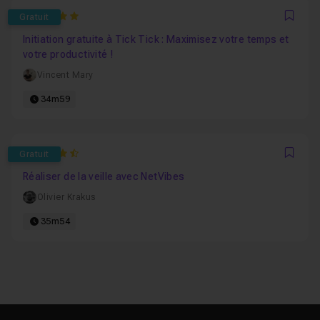
5
Gratuit
Favo
Initiation gratuite à Tick Tick : Maximisez votre temps et
votre productivité !
Vincent Mary
34m59
4.1111111111111
Gratuit
Favo
Réaliser de la veille avec NetVibes
Olivier Krakus
35m54