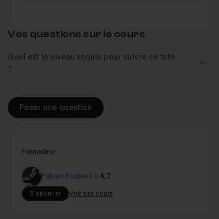
Editer les lignes de volume
07m36
Leçon 9
Vos questions sur le cours
Fonctions avancées du Nudge
06m42
Leçon 10
Quel est le niveau requis pour suivre ce tuto
Voir
?
Volumes et Fades automatiques
05m50
Leçon 11
Poser une question
Les playlists
03m10
Leçon 12
Les traitements Audiosuite
07m23
Formateur
Leçon 13
Fabien Foubert
4,7
Verrouiller un clip
04m11
Leçon 14
S'abonner
Voir ses cours