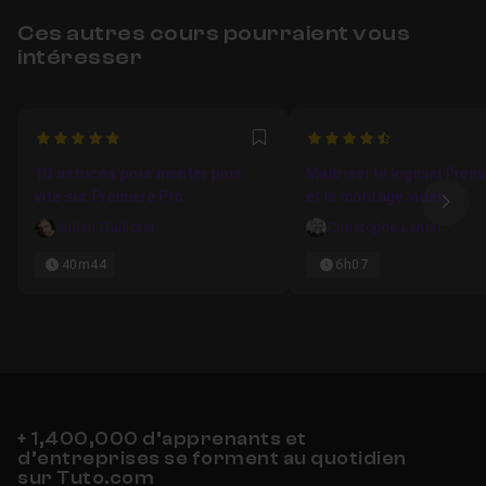
Ces autres cours pourraient vous
intéresser
5
4.8571428571429
Favori
10 astuces pour monter plus
Maîtriser le logiciel Prem
vite sur Premiere Pro
et le montage vidéo
Ima
Julien Guillotel
Christophe Lenoir
40m44
6h07
+ 1,400,000 d’apprenants et
d’entreprises se forment au quotidien
sur Tuto.com