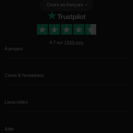
Cours en français
4.7 sur
1363 avis
À propos
Qui sommes-nous ?
Le blog
Cours & formations
Tous les tutos
Formations éligibles CPF
Liens utiles
Formations certifiantes
Formations IA
Entreprises
Tutos gratuits
Abonnement Tuto.com
Aide
Promos
Centres de formation