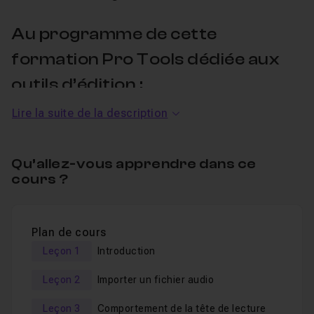
Au programme de cette
formation Pro Tools dédiée aux
outils d’édition :
Lire la suite de la description
Nous démarrerons ensemble la création d'une pièce
radiophonique mêlant
dialogues, bruitages et sons
Qu’allez-vous apprendre dans ce
d’ambiance
. Cet exercice pratique sera le prétexte
cours ?
pour
passer en revue, dans leur contexte, l’ensemble
des outils d’édition de Pro Tools
; au fur et à mesure
de nos besoins.
Plan de cours
Leçon 1
Introduction
L’occasion également de
découvrir une méthodologie
pour aborder, de manière efficace, tout type de travail
Leçon 2
Importer un fichier audio
équivalent.
Leçon 3
Comportement de la tête de lecture