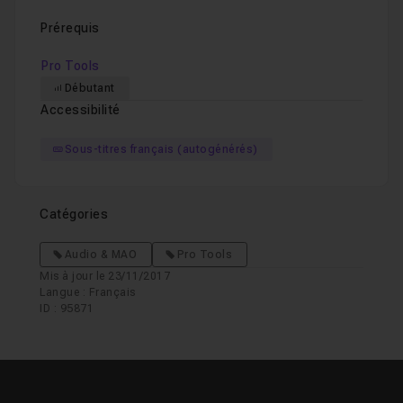
La fonction Consolidate Clip
01m06
Leçon 15
Prérequis
Pro Tools
Elastic Time
08m16
Leçon 16
Débutant
Accessibilité
Conclusion
01m05
Leçon 17
Sous-titres français (autogénérés)
Catégories
Audio & MAO
Pro Tools
Mis à jour le 23/11/2017
Langue : Français
ID : 95871