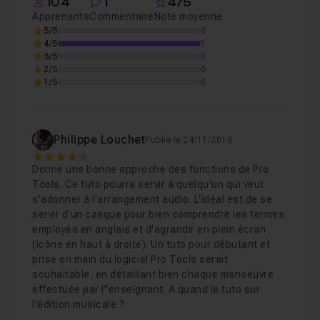
104
1
4/5
Il s’agit, ici, d’
acquérir les bases incontournables de
Apprenants
Commentaire
Note moyenne
Pro Tools
à partir desquelles nous pourrons aborder
5/5
0
Comportement de la tête de lecture
03m51
Leçon 3
4/5
1
des
notions et fonctionnalités approfondies dans les
3/5
0
prochaines formations
.
2/5
0
1/5
0
Couper et déplacer un clip
09m13
Leçon 4
Je me tiens à votre disposition pour vous aider dans
votre apprentissage via
la section d'entraide de ce
Les Fades
05m55
Leçon 5
Philippe Louchet
Publié le 24/11/2018
cours
.
4
Donne une bonne approche des fonctions de Pro
Tools. Ce tuto pourra servir à quelqu'un qui veut
Le clip Gain
02m44
Leçon 6
s'adonner à l'arrangement audio. L'idéal est de se
servir d'un casque pour bien comprendre les termes
employés en anglais et d'agrandir en plein écran
Le clip LIst
06m07
Leçon 7
(icône en haut à droite). Un tuto pour débutant et
prise en main du logiciel Pro Tools serait
souhaitable, en détaiilant bien chaque manoeuvre
Le Nudge
03m10
effectuée par l''enseignant. A quand le tuto sur
Leçon 8
l'édition musicale ?