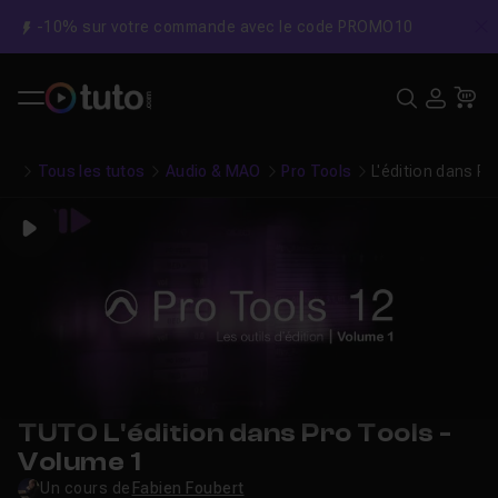
-10% sur votre commande avec le code PROMO10
C
Recher
USE
Pa
Tous les tutos
Audio & MAO
Pro Tools
L'édition dans P
Play
TUTO L'édition dans Pro Tools -
Volume 1
Un cours de
Fabien Foubert