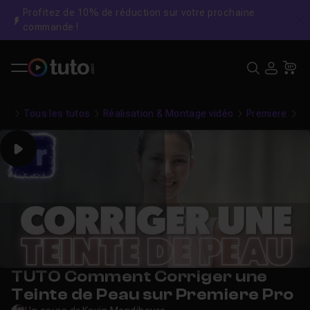
Profitez de 10% de réduction sur votre prochaine
C
commande !
Recher
USE
Pa
Tous les tutos
Réalisation & Montage vidéo
Premiere
Co
Play
TUTO Comment Corriger une
Teinte de Peau sur Premiere Pro