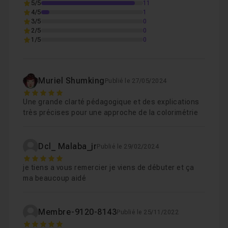
5/5
11
4/5
1
A la fin de ce cours,
vous serez capable de corriger
3/5
0
une teinte de peau sur Adobe Premiere Pro
et vous
2/5
0
1/5
0
pourrez ainsi tester vos connaissances sur vos propres
réalisations ou celles de vos clients.
Muriel Shumking
Publié le 27/05/2024
Cliquez sur le bouton d’inscription et on se retrouve pour
5
démarrer ce tuto !
Une grande clarté pédagogique et des explications
très précises pour une approche de la colorimétrie
Dcl_ Malaba_jr
Publié le 29/02/2024
5
je tiens a vous remercier je viens de débuter et ça
ma beaucoup aidé
Membre-9120-8143
Publié le 25/11/2022
5