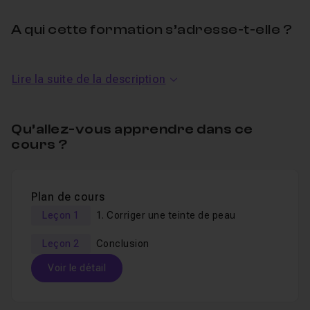
A qui cette formation s’adresse-t-elle ?
Vous connaissez bien
Adobe Premiere Pro
Lire la suite de la description
CC
(niveau intermédiaire) et souhaitez apprendre à
corriger une teinte de peau via Couleur Lumetri.
Qu’allez-vous apprendre dans ce
cours ?
Prérequis pour suivre ce cours
Vous devez avoir installé sur votre ordinateur le
Plan de cours
logiciel
Adobe Premiere Pro CC
(vous pouvez
Leçon 1
1. Corriger une teinte de peau
également utiliser des versions plus anciennes mais je
vous recommande la CC). Vous pourrez ainsi reproduire
Leçon 2
Conclusion
en temps réel l’exercice proposé et tester vos
Voir le détail
compétences.
Table des matières