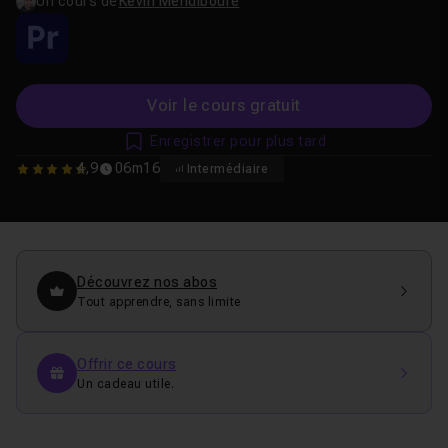
Un cours de
Kevin Mendiboure
Voir le cours gratuit
Enregistrer pour plus tard
4,9
06m16
Intermédiaire
4.9166666666667
Découvrez nos abos
Tout apprendre, sans limite
Offrir ce cours
Un cadeau utile.