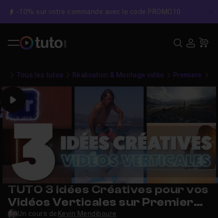
-10% sur votre commande avec le code PROMO10
C
Recher
USE
Pa
Tous les tutos
Réalisation & Montage vidéo
Premiere
3 
Play
TUTO 3 Idées Créatives pour vos
Vidéos Verticales sur Premiere
pro
Un cours de
Kevin Mendiboure