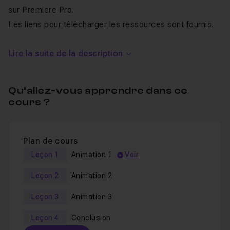
sur Premiere Pro.
Les liens pour télécharger les ressources sont fournis.
Lire la suite de la description
A qui cette formation s’adresse-t-elle ?
Qu’allez-vous apprendre dans ce
Vous connaissez bien Adobe Premiere Pro
cours ?
CC (niveau intermédiaire) et souhaitez apprendre à
monter des vidéos verticales.
Plan de cours
Pré-requis pour suivre ce cours
Leçon 1
Animation 1
Voir
Leçon 2
Animation 2
Vous devez avoir installé sur votre ordinateur le logiciel
Adobe Premiere Pro CC
(vous pouvez également utiliser
Leçon 3
Animation 3
des versions plus anciennes mais je vous recommande
Leçon 4
Conclusion
la CC). Vous pourrez ainsi reproduire en temps réel