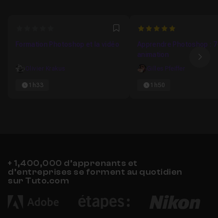
0
5
Favori
Formation Photoshop et la vidéo
Apprendre Photoshop : 7
animation
Ima
Olivier Krakus
Gilles Pfeiffer
1h33
1h50
+ 1,400,000 d’apprenants et
d’entreprises se forment au quotidien
sur Tuto.com