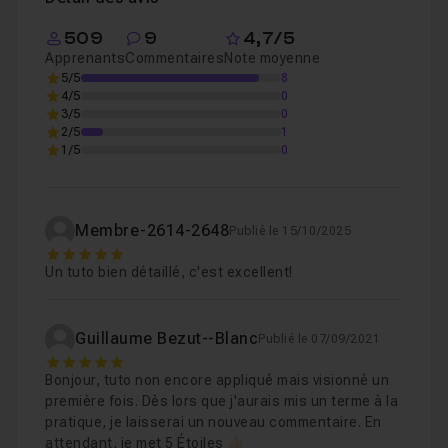
d’horreur
récompensé dans plusieurs festivals
aux
509
9
4,7/5
Etats-Unis.
Apprenants
Commentaires
Note moyenne
5/5
8
A la fin de ce cours,
vous serez capable de créer 3
4/5
0
3/5
0
Animations de vidéos verticales
sur
Adobe Premiere
2/5
1
Pro
et vous pourrez ainsi tester vos connaissances sur
1/5
0
vos propres réalisations ou celles de vos clients.
Cliquez sur le bouton d’inscription et on se retrouve pour
Membre-2614-2648
Publié le 15/10/2025
démarrer ce tuto !
5
Un tuto bien détaillé, c'est excellent!
Guillaume Bezut--Blanc
Publié le 07/09/2021
5
Bonjour, tuto non encore appliqué mais visionné un
première fois. Dès lors que j'aurais mis un terme à la
pratique, je laisserai un nouveau commentaire. En
attendant, je met 5 Étoiles 👍🏻