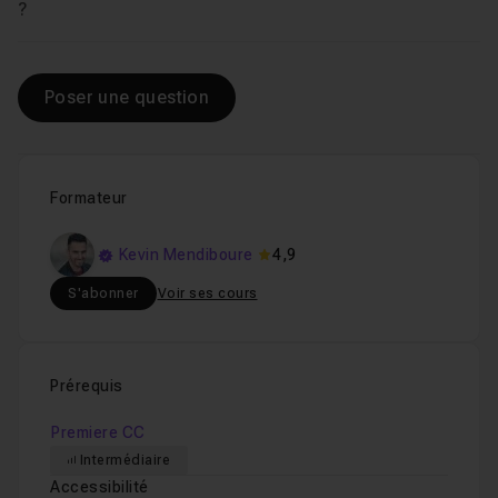
Voir
?
Poser une question
Formateur
Kevin Mendiboure
4,9
S'abonner
Voir ses cours
Prérequis
Premiere CC
Intermédiaire
Accessibilité