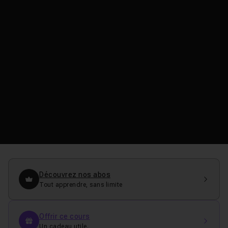
Découvrez nos abos
Tout apprendre, sans limite
Offrir ce cours
Un cadeau utile.