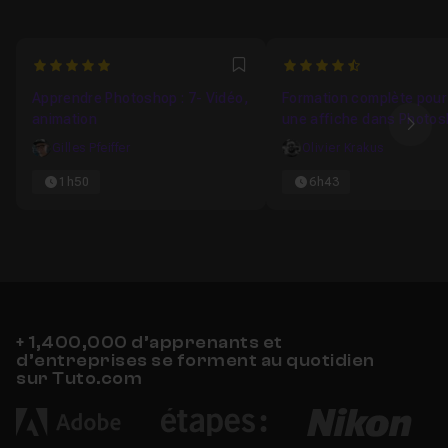
5
4.5
Favori
Apprendre Photoshop : 7- Vidéo,
Formation complète pour
animation
une affiche dans Photo
Ima
Gilles Pfeiffer
Olivier Krakus
1h50
6h43
+ 1,400,000 d’apprenants et
d’entreprises se forment au quotidien
sur Tuto.com