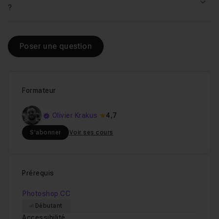
Chapitre 3 : Exercice pratique
18m59
Voir
?
Chapitre 4 : Conclusion
56s
Poser une question
Formateur
Olivier Krakus
4,7
S'abonner
Voir ses cours
Prérequis
Photoshop CC
Débutant
Accessibilité