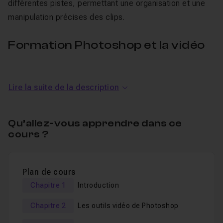
différentes pistes, permettant une organisation et une
manipulation précises des clips.
Formation Photoshop et la vidéo
Dans cette
formation en ligne
, vous découvrirez :
Lire la suite de la description
Les outils de montage vidéo de Photoshop,
Les GIF,
Qu’allez-vous apprendre dans ce
Les panneaux de recadrage et retouche,
cours ?
Les outils de son,
Des exercices pratiques.
Plan de cours
Chapitre 1
Introduction
Un
QCM
est disponible pour en valider vos
connaissances en fin de formation.
Chapitre 2
Les outils vidéo de Photoshop
Une section Entraide est également disponible pour